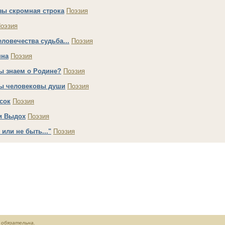
зы скромная строка
Поэзия
оэзия
еловечества судьба...
Поэзия
нна
Поэзия
ы знаем о Родине?
Поэзия
ы человековы души
Поэзия
сок
Поэзия
и Выдох
Поэзия
 или не быть..."
Поэзия
обязательна.