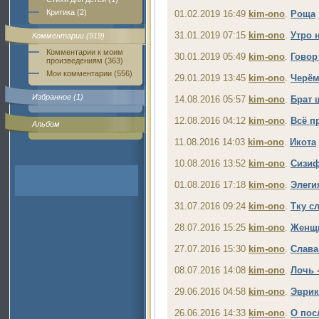
Критика (2)
01.02.2019 16:49
kim-ono
.
Роща
31.01.2019 07:15
kim-ono
.
Утро 
Комментарии (919)
Комментарии к моим
30.01.2019 05:49
kim-ono
.
Говор
произведениям (363)
Мои комментарии (556)
29.01.2019 13:45
kim-ono
.
Черём
Избранное (1)
14.08.2016 05:57
kim-ono
.
Брат 
12.08.2016 04:12
kim-ono
.
Всё пр
Альбом
11.08.2016 14:03
kim-ono
.
Икота
10.08.2016 13:52
kim-ono
.
Сизи
01.08.2016 17:18
kim-ono
.
Элеги
31.07.2016 09:24
kim-ono
.
Тку с
28.07.2016 15:25
kim-ono
.
Женщи
27.07.2016 15:30
kim-ono
.
Слава 
08.07.2016 14:08
kim-ono
.
Лочь -
29.06.2016 04:58
kim-ono
.
Эврик
26.06.2016 14:33
kim-ono
.
О пос