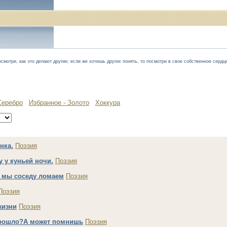
осмотри, как это делают другие; если же хочешь других понять, то посмотри в свое собственное сердц
Серебро
Избранное - Золото
Хоккура
нка.
Поэзия
у у куньей ночи.
Поэзия
 мы соседу ломаем
Поэзия
Поэзия
жизни
Поэзия
рошло?А может помнишь
Поэзия