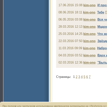
17.06.2016 15:08
kim-ono
.
И про
08.06.2016 18:11
kim-ono
.
Тебе
П
06.05.2016 03:08
kim-ono
.
Вся ч
28.03.2016 12:13
kim-ono
.
Мадо
25.03.2016 14:25
kim-ono
.
Что м
22.03.2016 07:50
kim-ono
.
Звёзд
11.03.2016 09:09
kim-ono
.
Набро
04.03.2016 03:52
kim-ono
.
Вдох 
02.03.2016 12:36
kim-ono
.
"Быть
Страницы:
1
2
3
4
5
6
7
При полном или частичном использовании материалов гиперссылка на
«Reshetoria.ru»