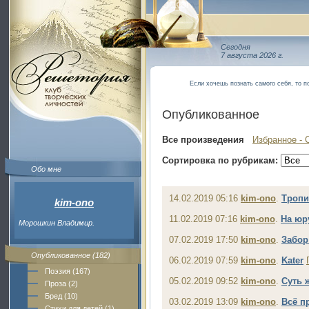
Сегодня
7 августа 2026 г.
Если хочешь познать самого себя, то п
Опубликованное
Все произведения
Избранное - 
Сортировка по рубрикам:
Обо мне
14.02.2019 05:16
kim-ono
.
Тропи
kim-ono
11.02.2019 07:16
kim-ono
.
На юр
Морошкин Владимир.
07.02.2019 17:50
kim-ono
.
Забор
Опубликованное (182)
06.02.2019 07:59
kim-ono
.
Kater
Поэзия (167)
05.02.2019 09:52
kim-ono
.
Суть 
Проза (2)
Бред (10)
03.02.2019 13:09
kim-ono
.
Всё п
Стихи для детей (1)