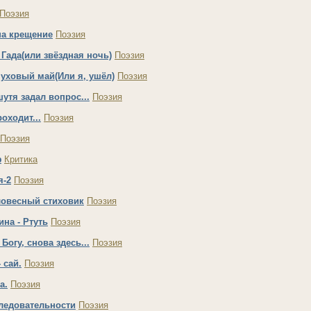
Поэзия
на крещение
Поэзия
 Гада(или звёздная ночь)
Поэзия
уховый май(Или я, ушёл)
Поэзия
шутя задал вопрос...
Поэзия
оходит...
Поэзия
Поэзия
ф
Критика
я-2
Поэзия
ловесный стиховик
Поэзия
на - Ртуть
Поэзия
Богу, снова здесь...
Поэзия
 сай.
Поэзия
а.
Поэзия
ледовательности
Поэзия