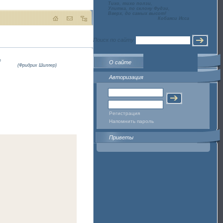
Тихо, тихо ползи,
Улитка, по склону Фудзи,
Вверх, до самых высот!
Кобаяси Исса
Поиск по сайту
е
О сайте
(Фридрих Шиллер)
Авторизация
Регистрация
Напомнить пароль
Приветы