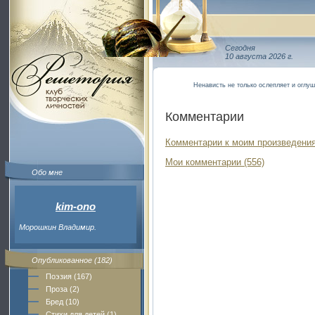
Сегодня
10 августа 2026 г.
Ненависть не только ослепляет и оглуш
Комментарии
Комментарии к моим произведения
Мои комментарии (556)
Обо мне
kim-ono
Морошкин Владимир.
Опубликованное (182)
Поэзия (167)
Проза (2)
Бред (10)
Стихи для детей (1)