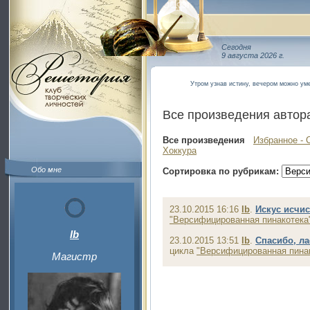
Сегодня
9 августа 2026 г.
Утром узнав истину, вечером можно ум
Все произведения автор
Все произведения
Избранное - 
Хоккура
Обо мне
Сортировка по рубрикам:
23.10.2015 16:16
lb
.
Искус исчис
"Версифицированная пинакотека
lb
23.10.2015 13:51
lb
.
Спасибо, л
цикла
"Версифицированная пина
Магистр