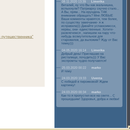
08.11.2020 13:39
Limerika
Виталий, ну что Вы как мальчишка,
вспыхнули? Патриарху скучно стало...
А Вы, прям... На ерундень ТАК
внимание обращать? Мне ЛЮБЫЕ
Ваши комменты нравятся, тем более,
по существу замечание- я ж
исправила))) Давайте успаккоимсси,
нервы, они- единственные. Хотите-
развлечемся , напишем на пару что-
и путешественника"
нибудь возмутительное для
старожилов, да выложим? Жду от Вас
темку)))
04.05.2020 16:14
Limerika
Добрый день! Приглашаю на
ристалище, почудить))) У Вас
экспромты чудно получаются!
25.03.2020 00:22
marko
И тему
24.03.2020 19:33
Uventa
С победой в пирожковой! Ждем
картинку!
24.03.2020 00:34
marko
Как-то я пропустил все на свете... С
прошедшим! Здоровья, добра и любви!