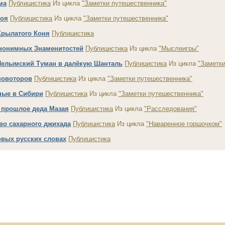
ма
Публицистика
Из цикла
"Заметки путешественника"
роя
Публицистика
Из цикла
"Заметки путешественника"
Крылатого Коня
Публицистика
нонимных Знаменитостей
Публицистика
Из цикла
"Мыслеигры"
Пелымский Туман в далёкую Шанталь
Публицистика
Из цикла
"Заметк
новоторов
Публицистика
Из цикла
"Заметки путешественника"
ые в Сибири
Публицистика
Из цикла
"Заметки путешественника"
 прошлое деда Мазая
Публицистика
Из цикла
"Расследования"
во сахарного джихада
Публицистика
Из цикла
"Наваренное горшочком"
овых русских словах
Публицистика