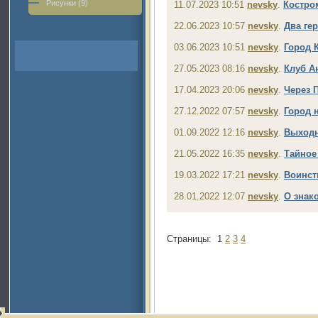
Рисунки (9)
11.07.2023 10:51
nevsky
.
Костро
22.06.2023 10:57
nevsky
.
Два ге
03.06.2023 10:51
nevsky
.
Город 
27.05.2023 08:16
nevsky
.
Клуб А
17.04.2023 20:06
nevsky
.
Через 
27.12.2022 07:57
nevsky
.
Город 
01.09.2022 12:16
nevsky
.
Выходн
21.05.2022 16:35
nevsky
.
Тайное
19.03.2022 17:21
nevsky
.
Воинст
28.01.2022 12:07
nevsky
.
О знак
Страницы:
1
2
3
4