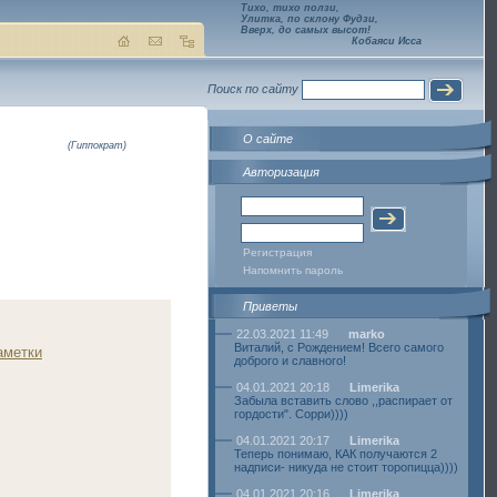
Тихо, тихо ползи,
Улитка, по склону Фудзи,
Вверх, до самых высот!
Кобаяси Исса
Поиск по сайту
О сайте
(Гиппократ)
Авторизация
Регистрация
Напомнить пароль
Приветы
22.03.2021 11:49
marko
Виталий, с Рождением! Всего самого
аметки
доброго и славного!
04.01.2021 20:18
Limerika
Забыла вставить слово ,,распирает от
гордости". Сорри))))
04.01.2021 20:17
Limerika
Теперь понимаю, КАК получаются 2
надписи- никуда не стоит торопицца))))
04.01.2021 20:16
Limerika