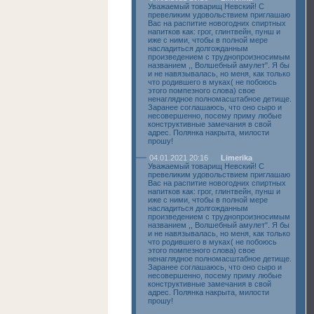
Уважаемый товарищ Невский! С
превеликим удовольствием приглашаю
Вас на распитие новогодних спиртных
напитков как: грог, глинтвейн, пунш и
иже с ними, чтобы в полной мере
насладиться долгожданным
произведением с труднопроизносимым
названием ,, Волшебный амулет". Я бы
и не навязывалась, но меня, как только
что родившего в муках( не побоюсь
этого помпезного слова) свое
ненаглядное полномасштабное детище.
Заранее соглашаюсь, что оно сыро и
несовершенно, посему приму любые
конструктивные замечания в свой
адрес. Полянка накрыта, милости
прошу!
04.01.2021 20:16
Limerika
Уважаемый товарищ Невский! С
превеликим удовольствием приглашаю
Вас на распитие новогодних спиртных
напитков как: грог, глинтвейн, пунш и
иже с ними, чтобы в полной мере
насладиться долгожданным
произведением с труднопроизносимым
названием ,, Волшебный амулет". Я бы
и не навязывалась, но меня, как только
что родившего в муках( не побоюсь
этого помпезного слова) свое
ненаглядное полномасштабное детище.
Заранее соглашаюсь, что оно сыро и
несовершенно, посему приму любые
конструктивные замечания в свой
адрес. Полянка накрыта, милости
прошу!