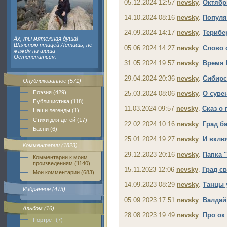
05.12.2024 12:57
nevsky
.
Октябр
14.10.2024 08:16
nevsky
.
Популя
24.09.2024 14:17
nevsky
.
Терибе
Ах, ты мятежная душа!
Шальною птицей Летишь, не
05.06.2024 14:27
nevsky
.
Слово 
жаждя ни шиша
Остепениться.
31.05.2024 19:57
nevsky
.
Время 
29.04.2024 20:36
nevsky
.
Сибирс
Опубликованное (571)
Поэзия (429)
25.03.2024 08:06
nevsky
.
О суве
Публицистика (118)
11.03.2024 09:57
nevsky
.
Сказ о 
Наши легенды (1)
Стихи для детей (17)
22.02.2024 10:16
nevsky
.
Град б
Басни (6)
25.01.2024 19:27
nevsky
.
И вклю
Комментарии (1823)
29.12.2023 20:16
nevsky
.
Папка "
Комментарии к моим
произведениям (1140)
15.11.2023 12:06
nevsky
.
Град св
Мои комментарии (683)
14.09.2023 08:29
nevsky
.
Танцы 
Избранное (473)
05.09.2023 17:51
nevsky
.
Валдай
Альбом (16)
28.08.2023 19:49
nevsky
.
Про ок
Портрет (7)