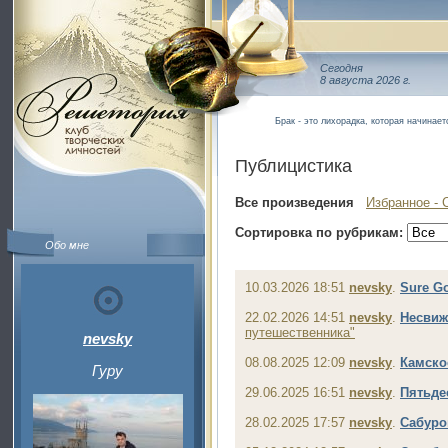
Сегодня
8 августа 2026 г.
Брак - это лихорадка, которая начинае
Публицистика
Все произведения
Избранное - 
Сортировка по рубрикам:
Обо мне
10.03.2026 18:51
nevsky
.
Sure G
22.02.2026 14:51
nevsky
.
Несвиж
путешественника"
nevsky
08.08.2025 12:09
nevsky
.
Камско
Гуру
29.06.2025 16:51
nevsky
.
Пятьде
28.02.2025 17:57
nevsky
.
Сабуро