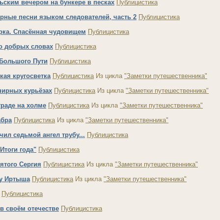
ьским вечером на бункере в песках
Публицистика
рные песни языком следователей, часть 2
Публицистика
рка. Спасённая чудовищем
Публицистика
о добрых словах
Публицистика
Большого Пути
Публицистика
кая кругосветка
Публицистика
Из цикла
"Заметки путешественника"
нирных курьёзах
Публицистика
Из цикла
"Заметки путешественника"
граде на холме
Публицистика
Из цикла
"Заметки путешественника"
абра
Публицистика
Из цикла
"Заметки путешественника"
чил седьмой ангел трубу...
Публицистика
Итоги года"
Публицистика
ятого Сергия
Публицистика
Из цикла
"Заметки путешественника"
у Иртыша
Публицистика
Из цикла
"Заметки путешественника"
Публицистика
 в своём отечестве
Публицистика