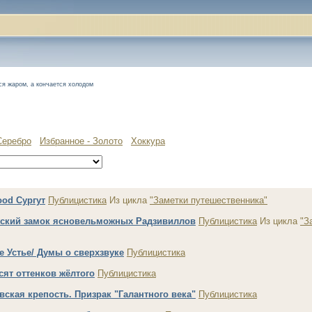
тся жаром, а кончается холодом
Серебро
Избранное - Золото
Хоккура
ood Сургут
Публицистика
Из цикла
"Заметки путешественника"
ский замок ясновельможных Радзивиллов
Публицистика
Из цикла
"З
е Устье/ Думы о сверхзвуке
Публицистика
сят оттенков жёлтого
Публицистика
вская крепость. Призрак "Галантного века"
Публицистика