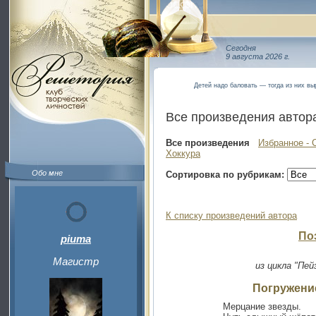
Сегодня
9 августа 2026 г.
Детей надо баловать — тогда из них в
Все произведения автор
Все произведения
Избранное - 
Хоккура
Обо мне
Сортировка по рубрикам:
К списку произведений автора
По
piuma
Магистр
из цикла "Пей
Погружени
Мерцание звезды.