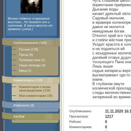
Чуть слышный шёпот
бормотание прибрежн
Дыхание воды
качает дряхлый чёлн
Садовый мальчик,
Велико тёмное очарование
мистики...Но бывает оно и
в мраморе коленопре
светлым. В зависимости от
давно не молится
времени суток.)
неведомым богам.
Отколот край его тун
и стебли жёсткие про
Опубликованное (189)
Уходит красота в хо
и не подняться ей
Поэзия (178)
с изъеденных молитв
Проза (5)
далёкий отзвук дудо
Публицистика (1)
тоскующего Пана она
Наши легенды (4)
Лишь выше
седые кипарисы вер
Бред (1)
высматривают где-то
извне,
Комментарии (168)
В глубоком омуте
Комментарии к моим
космической прохла
произведениям (134)
следы величественно
Мои комментарии (34)
затерянной во време
Избранное (8)
11.11.2020 16:
Опубликовано:
1217
Просмотров:
Альбом
0
Рейтинг:
0
Комментариев: