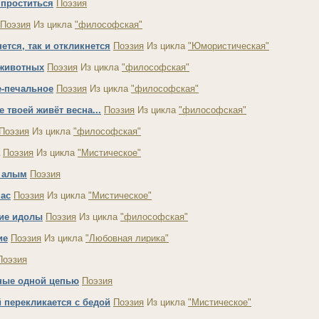
 проститься
Поэзия
Поэзия
Из цикла
"философская"
нется, так и откликнется
Поэзия
Из цикла
"Юмористическая"
 животных
Поэзия
Из цикла
"философская"
е-печальное
Поэзия
Из цикла
"философская"
е твоей живёт весна...
Поэзия
Из цикла
"философская"
Поэзия
Из цикла
"философская"
Поэзия
Из цикла
"Мистическое"
с алым
Поэзия
час
Поэзия
Из цикла
"Мистическое"
ие идолы
Поэзия
Из цикла
"философская"
ие
Поэзия
Из цикла
"Любовная лирика"
Поэзия
ные одной цепью
Поэзия
 перекликается с бедой
Поэзия
Из цикла
"Мистическое"