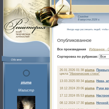
Сегодня
8 августа 2026 г.
Иногда надо рассмешить людей, чтобы 
Опубликованное
Все произведения
Избранное - 
Сортировка по рубрикам:
Обо мне
26.01.2026 01:38
piuma
.
Привычк
цикла
"Иронические стихи"
13.03.2025 00:34
piuma
.
Нева, а
piuma
18.12.2024 20:06
piuma
.
Руки в
Магистр
17.12.2024 05:53
piuma
.
Настрое
08.12.2024 17:30
piuma
.
Ночной