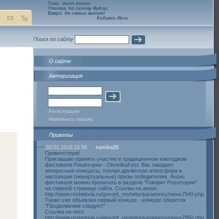
Тихо, тихо ползи,
Улитка, по склону Фудзи,
Вверх, до самых высот!
Кобаяси Исса
Поиск по сайту
О сайте
Авторизация
Регистрация
Напомнить пароль
Приветы
03.01.2018 23:56
tamika25
Приветствую!
Приглашаю принять участие в традиционном ежегодном
фестивале Решетории - OtvertkaFest. Вас ожидают
интересные конкурсы, теплая дружеская атмосфера и
настоящие (невиртуальные) призы победителям. Анонс
фестиваля можно прочитать в разделе "Говорит Решетория"
на главной странице сайта. Ссылка на анонс:
http://www.reshetoria.ru/govorit_reshetoriya/anonsy/news7949.php
Также уже объявлен первый конкурс - конкурс обороток
"Продолжение следует!"
Ссылка на него:
http://www.reshetoria.ru/govorit_reshetoriya/anonsy/news7950.php