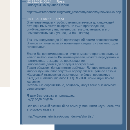
22.12.2011 00:14
Rosa
Голосуем ЗА Лучшее Осени
http://www.reshetoria.ru/govorit_reshetoriya/anonsy/news4145.php
14.11.2011 08:57
Rosa
В течение недели - грубо, с пятницы вечера до следующей
пятницы Вы можете выбрать ЛЮБОЕ произведение,
опубликованное у нас именно за текущую неделю и его
номинировать как Лучшее, на Ваш взгляд.
Так номинируются до 10 произведений всеми решеторянами.
В конце пятницы из всех номинаций создается Лонг-лист для
голосования.
Ежели Вы не номинировали ничего, можете проголосовать за
чей-то выбор, ежели Вы номинировали, можете передумать и
проголосовать за другое произведение.
Голосование длится до полудня воскресенья.
Таким образом, большинство выбирает Лучшее недели, а из
многих Лучших впоследствии определяется Лучшее сезона.
Желающий становится резонером, то бишь, рецензирует
КАЖДУЮ номинацию либо ОТДЕЛЬНЫЕ номинации по его
желанию.
Остальные сорешетчане, общаясь, могут тоже высказывать
свои мнения
Я даю Вам ссылку и приглашаю.
Буду рада видеть.
Это наш самый активный по обмену мнениями клуб - если так
это можно назвать
http://www.reshetoria.ru/obsuzhdeniya/shortlist/