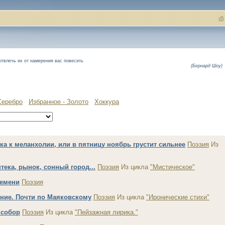
отвлечь их от намерения вас повесить
(Бернард Шоу)
Серебро
Избранное - Золото
Хоккура
а к меланхолии, или в пятницу ноябрь грустит сильнее
Поэзия
Из
птека, рынок, сонный город...
Поэзия
Из цикла
"Мистическое"
ремени
Поэзия
ние. Почти по Маяковскому
Поэзия
Из цикла
"Иронические стихи"
 собор
Поэзия
Из цикла
"Пейзажная лирика."