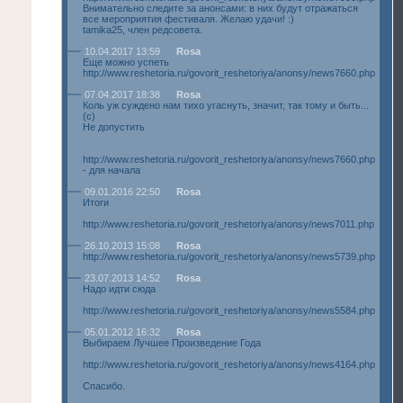
Внимательно следите за анонсами: в них будут отражаться
все мероприятия фестиваля. Желаю удачи! :)
tamika25, член редсовета.
10.04.2017 13:59
Rosa
Еще можно успеть
http://www.reshetoria.ru/govorit_reshetoriya/anonsy/news7660.php
07.04.2017 18:38
Rosa
Коль уж суждено нам тихо угаснуть, значит, так тому и быть...
(с)
Не допустить
http://www.reshetoria.ru/govorit_reshetoriya/anonsy/news7660.php
- для начала
09.01.2016 22:50
Rosa
Итоги
http://www.reshetoria.ru/govorit_reshetoriya/anonsy/news7011.php
26.10.2013 15:08
Rosa
http://www.reshetoria.ru/govorit_reshetoriya/anonsy/news5739.php
23.07.2013 14:52
Rosa
Надо идти сюда
http://www.reshetoria.ru/govorit_reshetoriya/anonsy/news5584.php
05.01.2012 16:32
Rosa
Выбираем Лучшее Произведение Года
http://www.reshetoria.ru/govorit_reshetoriya/anonsy/news4164.php
Спасибо.