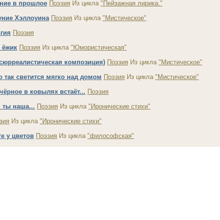
ние в прошлое
Поэзия
Из цикла
"Пейзажная лирика."
уние Хэллоуина
Поэзия
Из цикла
"Мистическое"
гия
Поэзия
 ёжик
Поэзия
Из цикла
"Юмористическая"
 сюрреалистическая композиция)
Поэзия
Из цикла
"Мистическое"
о так светится мягко над домом
Поэзия
Из цикла
"Мистическое"
чёрное в ковылях встаёт...
Поэзия
 ты наша...
Поэзия
Из цикла
"Иронические стихи"
зия
Из цикла
"Иронические стихи"
е у цветов
Поэзия
Из цикла
"философская"