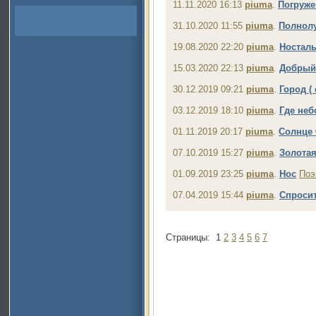
11.11.2020 16:13
piuma
.
Погруже
31.10.2020 11:55
piuma
.
Полнол
19.08.2020 22:20
piuma
.
Носталь
15.03.2020 22:13
piuma
.
Добрый
30.12.2019 09:21
piuma
.
Город (
03.12.2019 18:10
piuma
.
Где неб
01.11.2019 20:17
piuma
.
Солнце 
07.10.2019 15:27
piuma
.
Золотая
01.09.2019 23:25
piuma
.
Нос
Поэ
07.04.2019 15:44
piuma
.
Спросит
Страницы:
1
2
3
4
5
6
7