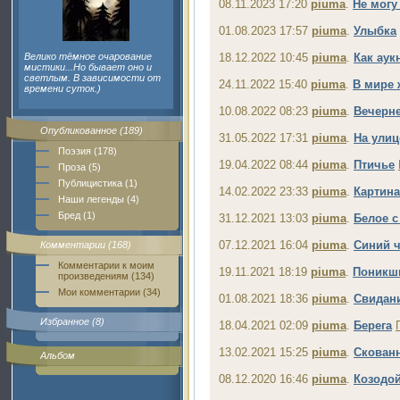
08.11.2023 17:20
piuma
.
Не могу
01.08.2023 17:57
piuma
.
Улыбка
Велико тёмное очарование
18.12.2022 10:45
piuma
.
Как аук
мистики...Но бывает оно и
светлым. В зависимости от
24.11.2022 15:40
piuma
.
В мире
времени суток.)
10.08.2022 08:23
piuma
.
Вечерн
Опубликованное (189)
31.05.2022 17:31
piuma
.
На улиц
Поэзия (178)
19.04.2022 08:44
piuma
.
Птичье
Проза (5)
Публицистика (1)
14.02.2022 23:33
piuma
.
Картина
Наши легенды (4)
Бред (1)
31.12.2021 13:03
piuma
.
Белое 
07.12.2021 16:04
piuma
.
Синий 
Комментарии (168)
Комментарии к моим
19.11.2021 18:19
piuma
.
Поникш
произведениям (134)
Мои комментарии (34)
01.08.2021 18:36
piuma
.
Свидан
Избранное (8)
18.04.2021 02:09
piuma
.
Берега
13.02.2021 15:25
piuma
.
Скован
Альбом
08.12.2020 16:46
piuma
.
Козодой