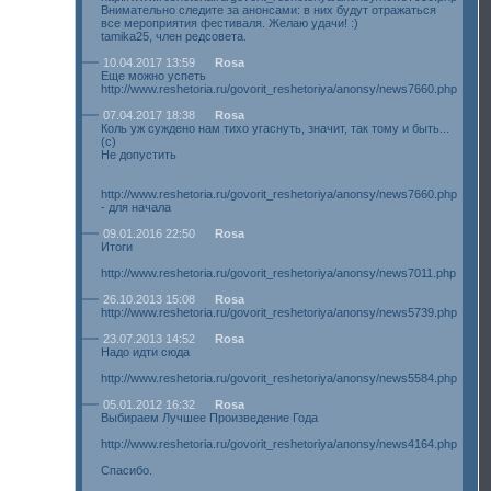
Внимательно следите за анонсами: в них будут отражаться
все мероприятия фестиваля. Желаю удачи! :)
tamika25, член редсовета.
10.04.2017 13:59
Rosa
Еще можно успеть
http://www.reshetoria.ru/govorit_reshetoriya/anonsy/news7660.php
07.04.2017 18:38
Rosa
Коль уж суждено нам тихо угаснуть, значит, так тому и быть...
(с)
Не допустить
http://www.reshetoria.ru/govorit_reshetoriya/anonsy/news7660.php
- для начала
09.01.2016 22:50
Rosa
Итоги
http://www.reshetoria.ru/govorit_reshetoriya/anonsy/news7011.php
26.10.2013 15:08
Rosa
http://www.reshetoria.ru/govorit_reshetoriya/anonsy/news5739.php
23.07.2013 14:52
Rosa
Надо идти сюда
http://www.reshetoria.ru/govorit_reshetoriya/anonsy/news5584.php
05.01.2012 16:32
Rosa
Выбираем Лучшее Произведение Года
http://www.reshetoria.ru/govorit_reshetoriya/anonsy/news4164.php
Спасибо.