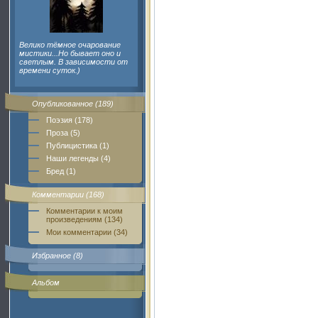
Велико тёмное очарование
мистики...Но бывает оно и
светлым. В зависимости от
времени суток.)
Опубликованное (189)
Поэзия (178)
Проза (5)
Публицистика (1)
Наши легенды (4)
Бред (1)
Комментарии (168)
Комментарии к моим
произведениям (134)
Мои комментарии (34)
Избранное (8)
Альбом