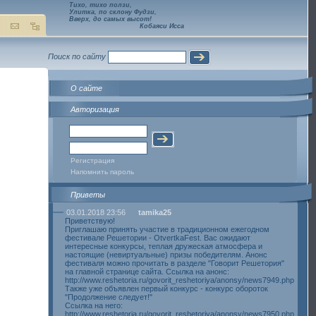
Тихо, тихо ползи,
Улитка, по склону Фудзи,
Вверх, до самых высот!
Кобаяси Исса
Поиск по сайту
О сайте
Авторизация
Регистрация
Напомнить пароль
Приветы
03.01.2018 23:56
tamika25
Приветствую!
Приглашаю принять участие в традиционном ежегодном
фестивале Решетории - OtvertkaFest. Вас ожидают
интересные конкурсы, теплая дружеская атмосфера и
настоящие (невиртуальные) призы победителям. Анонс
фестиваля можно прочитать в разделе "Говорит Решетория"
на главной странице сайта. Ссылка на анонс:
http://www.reshetoria.ru/govorit_reshetoriya/anonsy/news7949.php
Также уже объявлен первый конкурс - конкурс обороток
"Продолжение следует!"
Ссылка на него:
http://www.reshetoria.ru/govorit_reshetoriya/anonsy/news7950.php