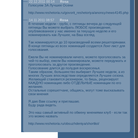
22.12.2011 00:14
Rosa
Голосуем ЗА Лучшее Осени
http://www.reshetoria.ru/govorit_reshetoriya/anonsy/news4145.php
14.11.2011 08:57
Rosa
В течение недели - грубо, с пятницы вечера до следующей
пятницы Вы можете выбрать ЛЮБОЕ произведение,
опубликованное у нас именно за текущую неделю и его
номинировать как Лучшее, на Ваш взгляд.
Так номинируются до 10 произведений всеми решеторянами.
В конце пятницы из всех номинаций создается Лонг-лист для
голосования.
Ежели Вы не номинировали ничего, можете проголосовать за
чей-то выбор, ежели Вы номинировали, можете передумать и
проголосовать за другое произведение.
Голосование длится до полудня воскресенья.
Таким образом, большинство выбирает Лучшее недели, а из
многих Лучших впоследствии определяется Лучшее сезона.
Желающий становится резонером, то бишь, рецензирует
КАЖДУЮ номинацию либо ОТДЕЛЬНЫЕ номинации по его
желанию.
Остальные сорешетчане, общаясь, могут тоже высказывать
свои мнения
Я даю Вам ссылку и приглашаю.
Буду рада видеть.
Это наш самый активный по обмену мнениями клуб - если так
это можно назвать
http://www.reshetoria.ru/obsuzhdeniya/shortlist/