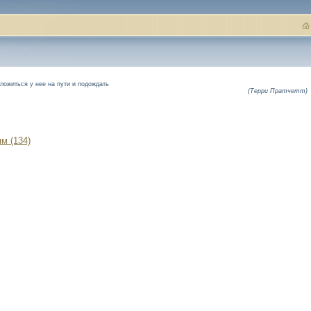
ложиться у нее на пути и подождать
(Терри Пратчетт)
м (134)