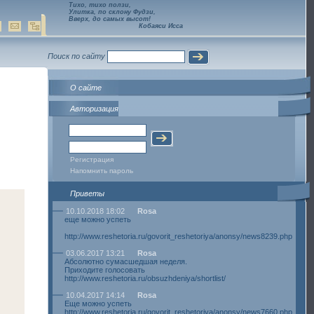
Тихо, тихо ползи,
Улитка, по склону Фудзи,
Вверх, до самых высот!
Кобаяси Исса
Поиск по сайту
О сайте
Авторизация
Регистрация
Напомнить пароль
Приветы
10.10.2018 18:02
Rosa
еще можно успеть
http://www.reshetoria.ru/govorit_reshetoriya/anonsy/news8239.php
03.06.2017 13:21
Rosa
Абсолютно сумасшедшая неделя.
Приходите голосовать
http://www.reshetoria.ru/obsuzhdeniya/shortlist/
10.04.2017 14:14
Rosa
Еще можно успеть
http://www.reshetoria.ru/govorit_reshetoriya/anonsy/news7660.php