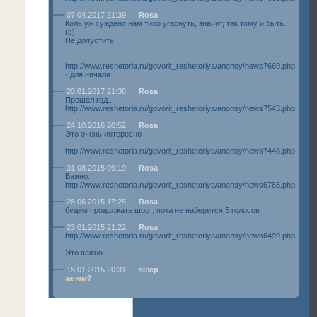
07.04.2017 21:39
Rosa
Коль уж суждено нам тихо угаснуть, значит, так тому и быть...
(с)
Не допустить
http://www.reshetoria.ru/govorit_reshetoriya/anonsy/news7660.php
- для начала
20.01.2017 21:38
Rosa
Прошел год...
http://www.reshetoria.ru/govorit_reshetoriya/anonsy/news7543.php
24.10.2016 20:52
Rosa
Это очень интересно
http://www.reshetoria.ru/govorit_reshetoriya/anonsy/news7448.php
01.08.2015 09:19
Rosa
Важно:
http://www.reshetoria.ru/govorit_reshetoriya/anonsy/news6765.php
28.06.2015 17:25
Rosa
будем продолжать шорт, пока не наберется 5 голосов
23.01.2015 21:22
Rosa
http://www.reshetoria.ru/govorit_reshetoriya/anonsy/news6499.php
Это важно
15.01.2015 20:31
sleep
зачем?