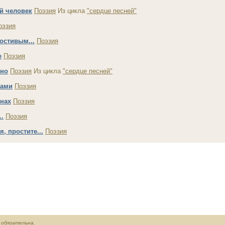
 человек
Поэзия
Из цикла
"сердце песней"
оэзия
остивым...
Поэзия
е
Поэзия
шно
Поэзия
Из цикла
"сердце песней"
тами
Поэзия
нах
Поэзия
..
Поэзия
, простите...
Поэзия
обязательна.