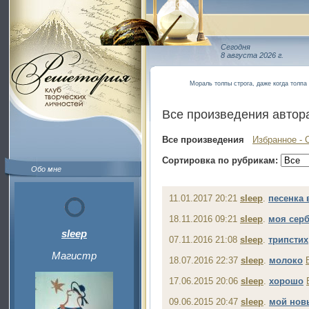
Сегодня
8 августа 2026 г.
Мораль толпы строга, даже когда толпа
Все произведения автор
Все произведения
Избранное - 
Сортировка по рубрикам:
Обо мне
11.01.2017 20:21
sleep
.
песенка 
18.11.2016 09:21
sleep
.
моя сер
sleep
07.11.2016 21:08
sleep
.
трипстих
Магистр
18.07.2016 22:37
sleep
.
молоко
17.06.2015 20:06
sleep
.
хорошо
09.06.2015 20:47
sleep
.
мой нов