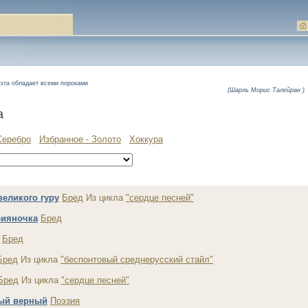
 эта обладает всеми пороками
(Шарль Морис Талейран )
а
Серебро
Избранное - Золото
Хоккура
великого гуру
Бред
Из цикла
"сердце песней"
бияночка
Бред
Бред
Бред
Из цикла
"беспонтовый среднерусский стайл"
Бред
Из цикла
"сердце песней"
ый верный
Поэзия