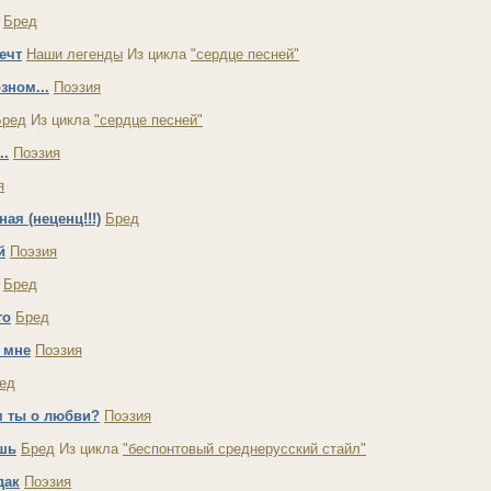
Бред
ечт
Наши легенды
Из цикла
"сердце песней"
зном...
Поэзия
Бред
Из цикла
"сердце песней"
..
Поэзия
я
ная (неценц!!!)
Бред
й
Поэзия
Бред
то
Бред
 мне
Поэзия
ед
м ты о любви?
Поэзия
ишь
Бред
Из цикла
"беспонтовый среднерусский стайл"
дак
Поэзия