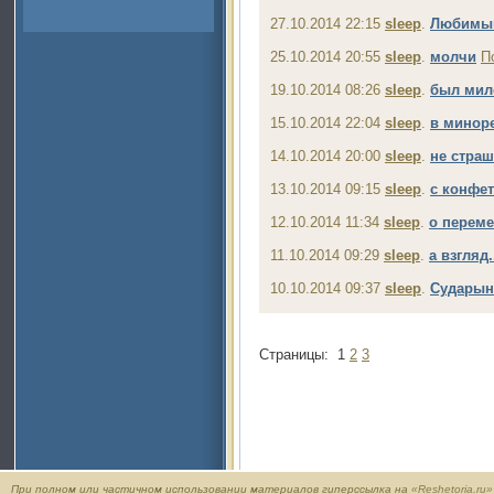
27.10.2014 22:15
sleep
.
Любимый
25.10.2014 20:55
sleep
.
молчи
П
19.10.2014 08:26
sleep
.
был мил
15.10.2014 22:04
sleep
.
в минор
14.10.2014 20:00
sleep
.
не стра
13.10.2014 09:15
sleep
.
с конфе
12.10.2014 11:34
sleep
.
о переме
11.10.2014 09:29
sleep
.
а взгляд.
10.10.2014 09:37
sleep
.
Сударыня
Страницы:
1
2
3
При полном или частичном использовании материалов гиперссылка на
«Reshetoria.ru»