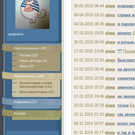
30.05.2015 08:44
sleep
.
плагиарт
09.04.2015 19:15
sleep
.
страна м
04.04.2015 08:26
sleep
.
в парово
07.03.2015 19:01
sleep
.
вопрос
графомэн
26.02.2015 00:00
sleep
.
а ночью.
Опубликованное (65)
17.02.2015 13:06
sleep
.
***
Поэзи
Поэзия (52)
15.02.2015 22:50
sleep
.
Безответ
Наши легенды (1)
Бред (12)
12.02.2015 09:45
sleep
.
на друго
Комментарии (188)
10.02.2015 22:55
sleep
.
сказочка
Комментарии к моим
произведениям (141)
01.02.2015 20:37
sleep
.
ревнопс
Мои комментарии (47)
17.01.2015 19:46
sleep
.
не звони
Избранное (27)
15.01.2015 20:28
sleep
.
точки
Бр
Альбом
20.11.2014 21:33
sleep
.
так заче
04.11.2014 19:07
sleep
.
всего л
01.11.2014 10:17
sleep
.
и так и э