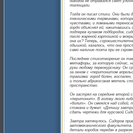
никогда не отражался свет улич
поглощали.
Тогда он писал стихи. Они были
техническими терминами, котор
чувствами, и ломаными переноса
гордо объяснял ей, начитавшись 
подперев кулаком подбородок, си
пахло жареной картошкой и мокры
она их? Теперь, сорокшестилетн
одышкой, казалось, что она прос
само наличие поэта при ее скромн
Последнее стихотворение он так 
метафоры, за которую сейчас, н
руки любому первокурснику. Он с
за окном с «перитонитом апрельс
трагизма: город болен, воспален,
и только абрикосовая метель сп
пространство.
Он застрял на середине второй 
«перитонит». В голову лезло либ
«болит». Он смеялся над собой, 
стакана и думал: «Допишу завтра
сдать чертежи для курсовой Сид
Завтра затянулось. Сидоров прив
автомеханического факультета.
детали коробок передач в разрез