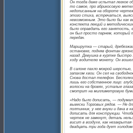
Он тогда даже испытал легкое о
то самое, про абрикосовую мете
недописанным на обороте чертеж
этого стиха, встречаться, выяс
невозможным. Это было бы как в
конспекта лекций и методически
было оправдать его занятость, е
он был просто парнем, который 
передач.
Маршрутка — старый, дребезжащ
остановке, подняв фонтан грязно
назад. Девушка в куртке быстро 
ходу водителю монету. Он вошел
В салоне пахло мокрой шерстью,
запахом хвои. Он сел на свободное
Снова достал телефон. Бесполез
лишь его собственное лицо: глуб
волоски на бровях, усталые глаз
смотрит на миллиметровую бума
«Надо было дописать, — подумал 
вывески Торговых рядов. — Не для
полтинник, у нее внуки и дача в 
дописать для конструкции. Чтобы
чертеж не замкнут, деталь нель
висит в воздухе, как незакрытая 
двадцать три года дует холодом