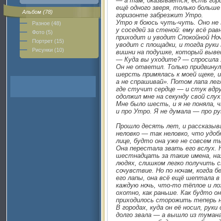
— а там, оказывается, есть гор
ещё одного зверя, только больше
Альбом (78)
горизонте забрезжит Утро.
Утро я боюсь чуть-чуть. Оно не 
Разное (48)
у соседей за стеной: ему всё рав
Фото (5)
приходит и уводит Спокойной Ноч
Портрет (15)
уводит с площадки, и тогда рук
Рисунки (10)
вишни на подушке, который выве
— Куда вы уходите? — спросила я
Он не ответил. Только придвинул
шерсть примялась к моей щеке, 
а не спрашивай». Потом лапа лег
где стучит сердце — и стук вдр
одолжил мне на секунду свой слух
Мне было шесть, и я не поняла, 
и про Утро. Я не думала — про ру
Прошло десять лет, и рассказыв
неловко — так неловко, что удоб
лице, будто она уже не совсем т
Она перестала звать его вслух. 
шестнадцать за такие имена, на
людях, слишком легко получить с
сочувствие. Но по ночам, когда б
его лапы, она всё ещё шептала в
каждую ночь, что-то тёплое и л
охотно, как раньше. Как будто о
приходилось сторожить теперь н
В городах, куда он её носил, рук
долго звала — а вышло из тумана