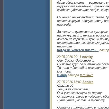
были идеальными — вертикали ст
округлости выведены с точност
графика, убивающая любую живу
Он нажал на карандаш сильнее. Г
провел жирную, черную черту поп
навсегда.
За окном, в густеющих сумерках Г
падал крупными, тяжелыми хлопья
ложась на карнизы и крыши припа
пространство, его грязные улицы
перитонит.
Когда не хочется писа́ть...
автор
29.05.2026 00:11
nevsky
Ого. Огого. Огогошечки.
Ну прямо крутое ритмичное соче
То, что и достойно называться -
Восторг!
Шарф
автора
tamika25
27.05.2026 18:02
Sandro
Спасти её
Увы, я не спасатель,
Она уже скользнула за черту
Открылась дверь в небесную об
Душа ушла , оставив пустоту
Осталось только тело в праздно