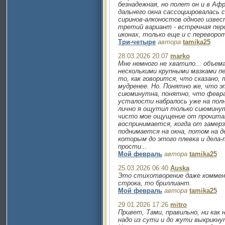
безнадежная, но полет он и в Аф
дальнего окна сассоциировалась 
сиринов-алконостов одного извес
третий вариант - встречная пер
иконах, только еще и с переворот
Три-четыре
автора
tamika25
28.03.2026 20:07
marko
Мне немного не хватило... объем
несколькими крупными мазками п
то, как говорится, что сказано, 
мудренее. Но. Понятно же, что 
сиюминутна, понятно, что февра
усталости набралось уже на полн
лично я ощутил только сиюминут
чисто мое ощущение от прочитан
воспринимается, когда от замерз
поднимается на окна, потом на де
которым до этого плевка и дела-т
прости...
Мой февраль
автора
tamika25
25.03.2026 06:40
Auska
Это стихотворение даже коммен
строка, то бриллиант.
Мой февраль
автора
tamika25
29.01.2026 17:26
mitro
Привет, Тами, правильно, ни как н
надо из сути и до жути выкрикну