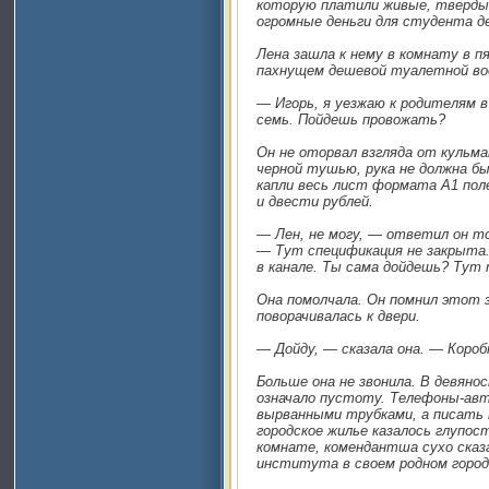
которую платили живые, твердые
огромные деньги для студента д
Лена зашла к нему в комнату в п
пахнущем дешевой туалетной во
— Игорь, я уезжаю к родителям в
семь. Пойдешь провожать?
Он не оторвал взгляда от кульма
черной тушью, рука не должна бы
капли весь лист формата А1 поле
и двести рублей.
— Лен, не могу, — ответил он т
— Тут спецификация не закрыта.
в канале. Ты сама дойдешь? Тут
Она помолчала. Он помнил этот з
поворачивалась к двери.
— Дойду, — сказала она. — Короб
Больше она не звонила. В девян
означало пустоту. Телефоны-авт
вырванными трубками, а писать 
городское жилье казалось глупост
комнате, комендантша сухо сказ
института в своем родном город