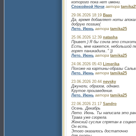
которого пока нет имени.
Спокойной Ночи
автора
tamika2
29.06.2026 18:19
Baas
Да, время добавляет ноты апока
добрую поэзию(
Лето. Июнь
автора
tamika25
25.06.2026 12:39
natasha
Привет.) Я бы сочла это стихот
Есть, мне кажется, небольшой пе
горят паникадила.." ))
Лето. Июнь
автора
tamika25
24.06.2026 05:43
Limerika
Похоже на картины-образы Сальв
Лето. Июнь
автора
tamika25
23.06.2026 20:44
nevsky
Джунгли, образов, однако.
Крутое произведение.
Лето. Июнь
автора
tamika25
22.06.2026 21:17
Sandro
Осень. Декабрь
Лето. Июнь. Ты написала это ра
Трава уже сгорела.
Женский суслик спрятан в соцве
Он есть.
Этого оказалось достаточно
для охоты.