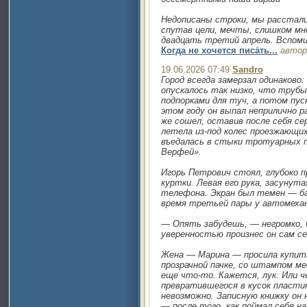
Недописаны строки, мы расстались
спутав цели, мечты, слишком мн
двадцать третий апрель. Вспоми
Когда не хочется писа́ть...
автор
19.06.2026 07:49
Sandro
Город всегда замерзал одинаково:
опускалось так низко, что трубы
подпорками для туч, а потом пус
этом году он выпал неприлично р
же сошел, оставив после себя с
летела из-под колес проезжающих
въедалась в стыки тротуарных 
Верфей».
Игорь Петрович стоял, глубоко п
куртки. Левая его рука, засунута
телефона. Экран был темен — ба
время третьей пары у автомехан
— Опять забудешь, — негромко, б
уверенностью произнес он сам се
Жена — Марина — просила купит
прозрачной пачке, со штампом м
еще что-то. Кажется, лук. Или ч
превратившегося в кусок пласти
невозможно. Записную книжку он 
— после того, как поймал себя н