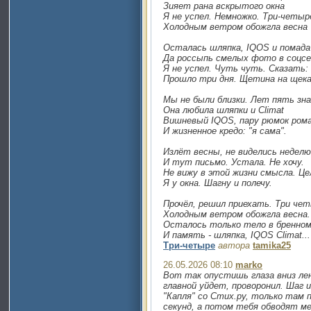
Зияет рана вскрытого окна
Я не успел. Немножко. Три-четыр
Холодным ветром обожгла весна
Осталась шляпка, IQOS и помада
Да россыпь смелых фото в соцс
Я не успел. Чуть чуть. Сказать: 
Прошло три дня. Щетина на щека
Мы не были близки. Лет пять зн
Она любила шляпки и Climat
Вишневый IQOS, пару рюмок рома
И жизненное кредо: "я сама".
Излёт весны, не виделись неделю
И тут письмо. Устала. Не хочу.
Не вижу в этой жизни смысла. Це
Я у окна. Шагну и полечу.
Прочёл, решил приехать. Три чет
Холодным ветром обожгла весна.
Осталось только тело в бренном
И память - шляпка, IQOS Climat...
Три-четыре
автора
tamika25
26.05.2026 08:10
marko
Вот так опустишь глаза вниз ле
главной уйдет, проворонил. Шаг 
"Капля" со Стих.ру, только там 
секунд, а потом тебя обводят ме