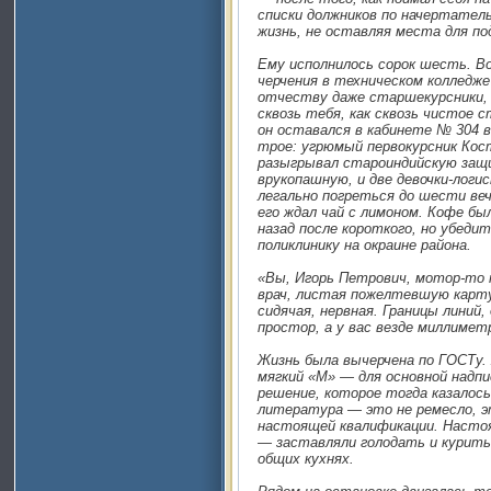
списки должников по начертател
жизнь, не оставляя места для по
Ему исполнилось сорок шесть. Во
черчения в техническом колледж
отчеству даже старшекурсники,
сквозь тебя, как сквозь чистое 
он оставался в кабинете № 304 
трое: угрюмый первокурсник Кос
разыгрывал староиндийскую защи
врукопашную, и две девочки-логи
легально погреться до шести веч
его ждал чай с лимоном. Кофе бы
назад после короткого, но убедит
поликлинику на окраине района.
«Вы, Игорь Петрович, мотор-то 
врач, листая пожелтевшую карт
сидячая, нервная. Границы линий,
простор, а у вас везде миллимет
Жизнь была вычерчена по ГОСТу.
мягкий «М» — для основной надпи
решение, которое тогда казалос
литература — это не ремесло, э
настоящей квалификации. Насто
— заставляли голодать и курит
общих кухнях.