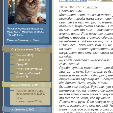
Спокойной Ночи
автора
tamika2
10.07.2026 05:12
Sandro
Спокойной ночи
Мне шесть лет, и я знаю точно:
приходит, когда мама гасит свет
свет не гаснет — просто меняет
только с закрытыми глазами. С
Человек прокалывается на
пылью и чем-то ещё — так пахн
мелочах. А мелочам я верю.
зимние вещи. Я не вижу его целик
(Из фильма)
тёмную шерсть у самого одеяла.
Тамила Синеева, г. Киев
прогибается под его весом, хотя
Я зову его Спокойной Ночи. Он н
на голос — стоит прошептать в
Опубликованное (521)
накрывает мою ступню поверх од
Поэзия (423)
колодца.
Проза (42)
— Тогда полетели, — говорю я.
И мы летим.
Бред (48)
Города, куда он меня носит, всег
Стихи для детей (5)
лиц. Есть руки. Из тумана, из д
Конкурс «Соловей и
травой — выходят одни руки, тёп
роза» (3)
обкусанными заусенцами, и беру
где должна быть грудь, а там —
Комментарии (4319)
дышит сам воздух. Руки пахнут в
томилась час на плите с сахаром
Комментарии к моим
произведениям (2262)
— вот этим соком меня и целуют, 
то место за ухом, где щекотно.
Мои
комментарии (2057)
Я знаю эти руки. Я не говорю вс
если я говорю это имя при ней. Н
меня туда, где эти руки, и унос
Избранное (1990)