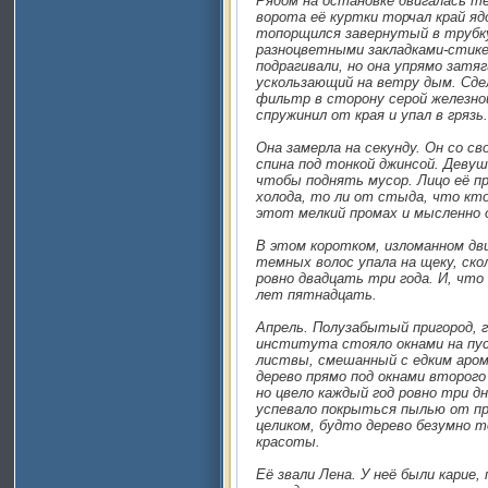
Рядом на остановке двигалась те
ворота её куртки торчал край ядо
топорщился завернутый в трубк
разноцветными закладками-стикер
подрагивали, но она упрямо затя
ускользающий на ветру дым. Сде
фильтр в сторону серой железной
спружинил от края и упал в грязь.
Она замерла на секунду. Он со сво
спина под тонкой джинсой. Девуш
чтобы поднять мусор. Лицо её п
холода, то ли от стыда, что кт
этот мелкий промах и мысленно 
В этом коротком, изломанном дви
темных волос упала на щеку, скол
ровно двадцать три года. И, что
лет пятнадцать.
Апрель. Полузабытый пригород,
института стояло окнами на пус
листвы, смешанный с едким аром
дерево прямо под окнами второг
но цвело каждый год ровно три дн
успевало покрыться пылью от п
целиком, будто дерево безумно 
красоты.
Её звали Лена. У неё были карие,