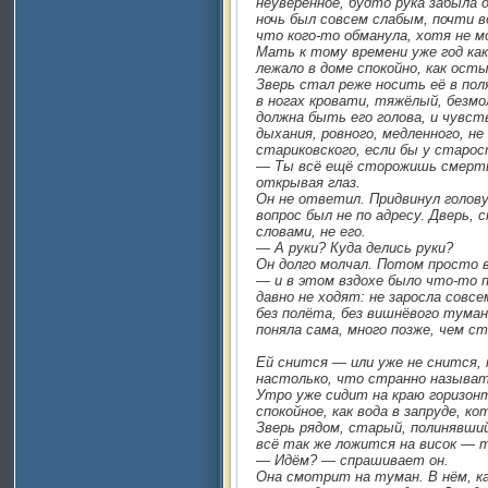
неуверенное, будто рука забыла 
ночь был совсем слабым, почти в
что кого-то обманула, хотя не мо
Мать к тому времени уже год как
лежало в доме спокойно, как ост
Зверь стал реже носить её в по
в ногах кровати, тяжёлый, безмол
должна быть его голова, и чувс
дыхания, ровного, медленного, не
стариковского, если бы у старо
— Ты всё ещё сторожишь смерть
открывая глаз.
Он не ответил. Придвинул голову
вопрос был не по адресу. Дверь,
словами, не его.
— А руки? Куда делись руки?
Он долго молчал. Потом просто 
— и в этом вздохе было что-то п
давно не ходят: не заросла совсе
без полёта, без вишнёвого туман
поняла сама, много позже, чем ст
Ей снится — или уже не снится,
настолько, что странно называт
Утро уже сидит на краю горизон
спокойное, как вода в запруде, ко
Зверь рядом, старый, полинявший
всё так же ложится на висок — т
— Идём? — спрашивает он.
Она смотрит на туман. В нём, к