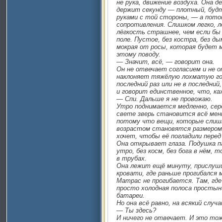
не рука, движение воздуха. Она 
держит секунду — плотный, буд
руками с той стороны, — а пото
сопротивления. Слишком легко, л
лёгкость страшнее, чем если бы
поле. Пустое, без костра, без д
мокрая от росы, которая будет м
этому поводу.
— Значит, всё, — говорит она.
Он не отвечает согласием и не 
наклоняет тяжёлую лохматую го
последний раз или не в последни
и говорит единственное, что, каж
— Спи. Дальше я не провожаю.
Утро поднимается медленно, серо
свете зверь становится всё мен
потому что вещи, которые слишк
возрастом становятся размером 
хочет, чтобы её погладили перед
Она открывает глаза. Подушка п
утро, без косм, без бога в нём, т
в трубах.
Она лежит ещё минуту, прислуши
кровати, где раньше прогибался 
Матрас не прогибается. Там, гд
просто холодная полоса простын
батареи.
Но она всё равно, на всякий случ
— Ты здесь?
И ничего не отвечает. И это то