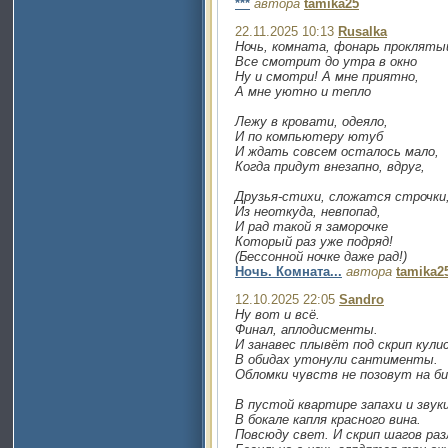
***
автора
tamika25
22.11.2025 10:13
Rusalka
Ночь, комната, фонарь прокляты
Все смотрит до утра в окно
Ну и смотри! А мне приятно,
А мне уютно и тепло
Лежу в кровати, одеяло,
И по компьютеру ютуб
И ждать совсем осталось мало,
Когда придут внезапно, вдруг,
Друзья-стихи, сложатся строчки
Из неоткуда, невпопад,
И рад такой я заморочке
Который раз уже подряд!
(Бессонной ночке даже рад!)
Ночь. Комната...
автора
tamika2
12.10.2025 22:05
Sandro
Ну вот и всё.
Финал, аплодисменты.
И занавес плывёт под скрип кулис
В обидах утонули сантименты.
Обломки чувств не позовут на би
В пустой квартире запахи и звуки
В бокале капля красного вина.
Повсюду свет. И скрип шагов раз