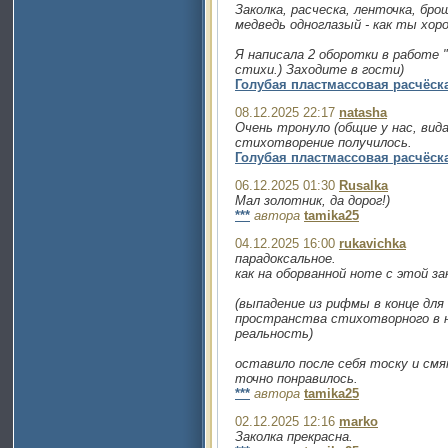
Заколка, расческа, ленточка, бро
медведь одноглазый - как ты хоро
Я написала 2 оборотки в работе 
стихи.) Заходите в гости)
Голубая пластмассовая расчёск
08.12.2025 22:17
natasha
Очень тронуло (общие у нас, вид
стихотворение получилось.
Голубая пластмассовая расчёск
06.12.2025 01:30
Rusalka
Мал золотник, да дорог!)
***
автора
tamika25
04.12.2025 16:00
rukavichka
парадоксальное.
как на оборванной ноте с этой за
(выпадение из рифмы в конце для
пространства стихотворного в 
реальность)
оставило после себя тоску и смя
точно понравилось.
***
автора
tamika25
02.12.2025 12:16
marko
Заколка прекрасна.