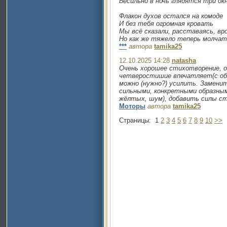
Бесильно в ночь глядятся три окн
Флакон духов остался на комоде
И без тебя огромная кровать
Мы всё сказали, расставаясь, вр
Но как же тяжело теперь молчат
***
автора
tamika25
12.10.2025 14:28
natasha
Очень хорошее стихотворение, о
четверостишие впечатляет(с обр
можно (нужно?) усилить. Замени
сильными, конкретными образны
жёлтых, шум), добавить силы ст
Моторы
автора
tamika25
Страницы:
1
2
3
4
5
6
7
8
9
10
>>