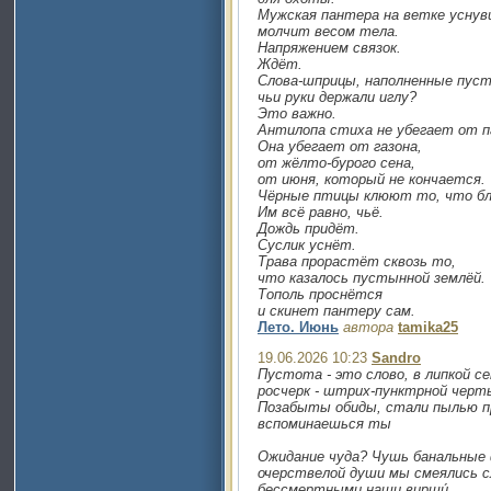
Мужская пантера на ветке уснув
молчит весом тела.
Напряжением связок.
Ждёт.
Слова-шприцы, наполненные пус
чьи руки держали иглу?
Это важно.
Антилопа стиха не убегает от 
Она убегает от газона,
от жёлто-бурого сена,
от июня, который не кончается.
Чёрные птицы клюют то, что б
Им всё равно, чьё.
Дождь придёт.
Суслик уснёт.
Трава прорастёт сквозь то,
что казалось пустынной землёй.
Тополь проснётся
и скинет пантеру сам.
Лето. Июнь
автора
tamika25
19.06.2026 10:23
Sandro
Пустота - это слово, в липкой 
росчерк - штрих-пунктрной черт
Позабыты обиды, стали пылью пр
вспоминаешься ты
Ожидание чуда? Чушь банальные
очерствелой души мы смеялись сл
бессмертными наши вирши́