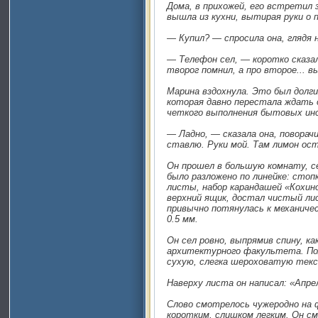
Дома, в прихожей, его встретил
вышла из кухни, вытирая руки о 
— Купил? — спросила она, глядя 
— Телефон сел, — коротко сказал
творог помнил, а про второе... в
Марина вздохнула. Это был долг
которая давно перестала ждать 
четкого выполнения бытовых ин
— Ладно, — сказала она, поворач
ставлю. Руки мой. Там лимон ост
Он прошел в большую комнату, се
было разложено по линейке: стоп
листы, набор карандашей «Кохино
верхний ящик, достал чистый ли
привычно потянулась к механиче
0.5 мм.
Он сел ровно, выпрямив спину, ка
архитектурного факультета. Пол
сухую, слегка шероховатую текс
Наверху листа он написал: «Апре
Слово смотрелось чужеродно на 
коротким, слишком легким. Он см