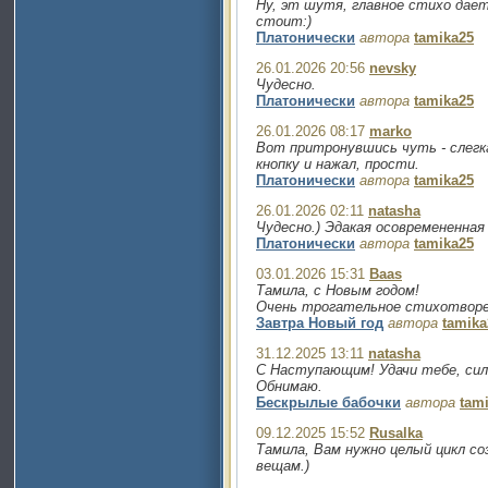
Ну, эт шутя, главное стихо дае
стоит:)
Платонически
автора
tamika25
26.01.2026 20:56
nevsky
Чудесно.
Платонически
автора
tamika25
26.01.2026 08:17
marko
Вот притронувшись чуть - слегка
кнопку и нажал, прости.
Платонически
автора
tamika25
26.01.2026 02:11
natasha
Чудесно.) Эдакая осовремененная 
Платонически
автора
tamika25
03.01.2026 15:31
Baas
Тамила, с Новым годом!
Очень трогательное стихотворе
Завтра Новый год
автора
tamika
31.12.2025 13:11
natasha
С Наступающим! Удачи тебе, сил,
Обнимаю.
Бескрылые бабочки
автора
tam
09.12.2025 15:52
Rusalka
Тамила, Вам нужно целый цикл 
вещам.)