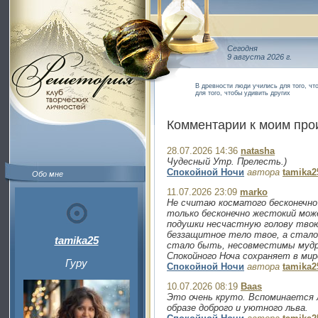
Сегодня
9 августа 2026 г.
В древности люди учились для того, ч
для того, чтобы удивить других
Комментарии к моим пр
28.07.2026 14:36
natasha
Чудесный Утр. Прелесть.)
Спокойной Ночи
автора
tamika2
Обо мне
11.07.2026 23:09
marko
Не считаю косматого бесконечно 
только бесконечно жестокий мо
подушки несчастную голову твою
беззащитное тело твое, а стало
tamika25
стало быть, несовместимы мудр
Спокойного Ноча сохраняет в мир
Гуру
Спокойной Ночи
автора
tamika2
10.07.2026 08:19
Baas
Это очень круто. Вспоминается Л
образе доброго и уютного льва.