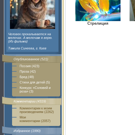
Стрелиция
Человек прокалывается на
мелочах. А мелочам я верю.
(Из фильма)
Тамила Синеева, г. Киев
Опубликованное (521)
Поэзия (423)
Проза (42)
Бред (48)
Стихи для детей (5)
Конкурс «Соловей и
роза» (3)
Комментарии (4319)
Комментарии к моим
произведениям (2262)
Мои
комментарии (2057)
Избранное (1990)