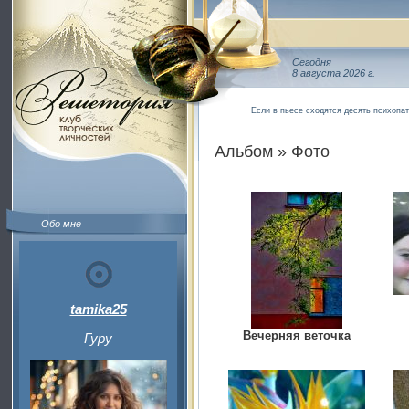
Сегодня
8 августа 2026 г.
Если в пьесе сходятся десять психопат
Альбом » Фото
Обо мне
tamika25
Вечерняя веточка
Гуру