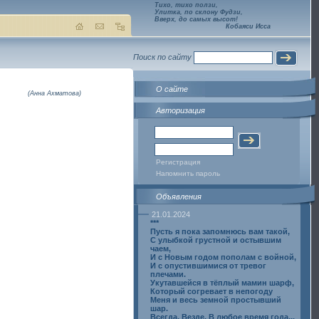
Тихо, тихо ползи,
Улитка, по склону Фудзи,
Вверх, до самых высот!
Кобаяси Исса
Поиск по сайту
О сайте
(Анна Ахматова)
Авторизация
Регистрация
Напомнить пароль
Объявления
21.01.2024
***
Пусть я пока запомнюсь вам такой,
С улыбкой грустной и остывшим
чаем,
И с Новым годом пополам с войной,
И с опустившимися от тревог
плечами.
Укутавшейся в тёплый мамин шарф,
Который согревает в непогоду
Меня и весь земной простывший
шар.
Всегда. Везде. В любое время года...