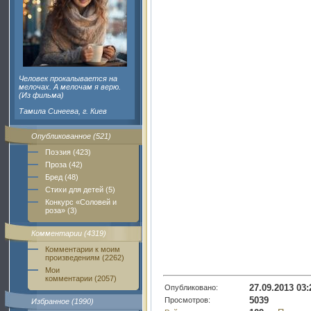
Человек прокалывается на
мелочах. А мелочам я верю.
(Из фильма)
Тамила Синеева, г. Киев
Опубликованное (521)
Поэзия (423)
Проза (42)
Бред (48)
Стихи для детей (5)
Конкурс «Соловей и
роза» (3)
Комментарии (4319)
Комментарии к моим
произведениям (2262)
Мои
комментарии (2057)
27.09.2013 03:
Опубликовано:
5039
Просмотров:
Избранное (1990)