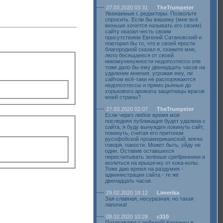
27.03.2020 03:31
TheTrumpeter
Уважаемые г. редакторы. Позвольте
спросить. Если бы вашему (мне всё
меньше хочется называть его своим)
сайту оказал честь своим
присутствием Евгений Сатановский и
повторил бы то, что в своей ярости
благородной сказал я, скажите мне,
люто бесящаееся от своей
никомуненужности недопоэтессо оле
тоже дало бы ему двенадцать часов на
удаление мнения, угрожая ему, ли
сайтом всё-таки не распоряжаются
недопоэтессы и прямо рьяные до
хорькового аромата защитницы врагов
моей страны?
27.03.2020 02:07
TheTrumpeter
Если через любое время моя
последняя публикация будет удалена с
сайта, я буду вынужден покинуть сайт,
покинуть, считая его притоном
русофобской проамериканской, мягко
говоря, пакости. Может быть, уйду не
один. Оставив оставшихся
пересчитывать зелёные сребренники и
молиться на крышечку от кока-колы.
Тоже даю время на раздумия -
администрации сайта - те же
двенадцать часов.
29.02.2020 18:12
Limerika
Зая славная, несуразная, но такая
лапочка!
08.02.2020 10:28
c310
Поздравляю с победой! Картинку в