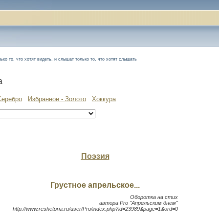
ко то, что хотят видеть, и слышат только то, что хотят слышать
а
Серебро
Избранное - Золото
Хоккура
Поэзия
Грустное апрельское...
Оборотка на стих
автора Pro "Апрельским днем"
http://www.reshetoria.ru/user/Pro/index.php?id=23989&page=1&ord=0