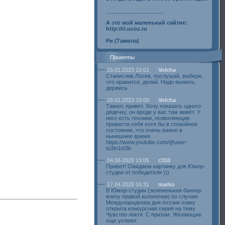
___________________
А это мой маленький сайтик:
http://ri.ucoz.ru
Ри (Тамила)
Приветы
15.01.2023 15:01
Volcha
Станислав Лосев, послушай, выбери,
что нравится, делай. Надо выжить,
держись
15.01.2023 15:00
Volcha
Тамил, привет. Хочу показать одного
дядечку, он вроде у вас там живёт. У
него есть техники, позволяющие
привести себя хотя бы в спокойное
состояние, что очень важно в
нынешнее время
https://www.youtube.com/@user-
tu3tn1ni3b
04.06.2020 13:05
c310
Привет! Ожидаем картинку для Юмор-
студии от победителя )))
17.04.2020 16:31
marko
В Юмор-студии (зелененькая баннер
внизу правой колоночки) по случаю
Международнова дня поэзии хокку
открыта конкурсная серия на тему
Чувство локтя. С призом. Желающие
еще успеют.