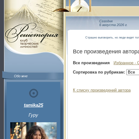
Сегодня
6 августа 2026 г.
Страшно выговорить, но люди видят толь
Все произведения автор
Все произведения
Избранное - 
Сортировка по рубрикам:
Обо мне
К списку произведений автора
tamika25
Гуру