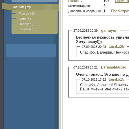
109
Посмот
Рейтинг..
:
2
Комментариев:
Альбом (78)
1
Посмотре
Добавили в Избранное:
Разное (48)
Фото (5)
Портрет (15)
Рисунки (10)
gamayun
27.09.2013 20:39
Беспечная нежность удивляе
Хочу весну!)))
tamika25
27.09.2013 20:48
Спасибо, Валерий. Нежность
LarissaMaiber
07.10.2013 13:21
Очень тонко... Это мне по ду
tamika25
07.10.2013 13:52
Спасибо, Ларисса! Я очень 
Ваше мнение мне очень ва