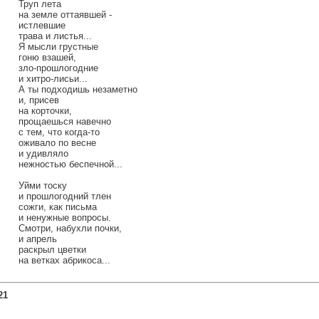
Труп лета
на земле оттаявшей -
истлевшие
трава и листья...
Я мысли грустные
гоню взашей,
зло-прошлогодние
и хитро-лисьи...
А ты подходишь незаметно
и, присев
на корточки,
прощаешься навечно
с тем, что когда-то
оживало по весне
и удивляло
нежностью беспечной...
Уйми тоску
и прошлогодний тлен
сожги, как письма
и ненужные вопросы.
Смотри, набухли почки,
и апрель
раскрыл цветки
на ветках абрикоса...
21