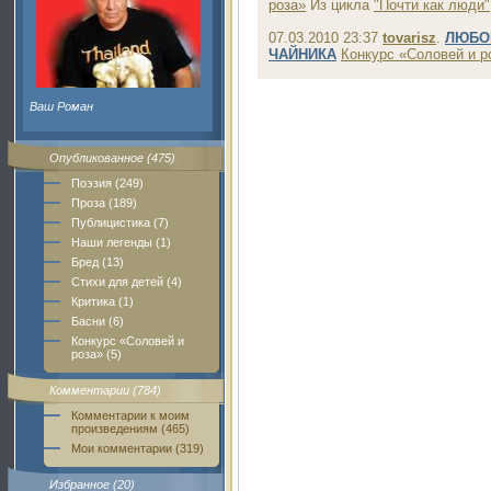
роза»
Из цикла
"Почти как люди"
07.03.2010 23:37
tovarisz
.
ЛЮБО
ЧАЙНИКА
Конкурс «Соловей и р
Ваш Роман
Опубликованное (475)
Поэзия (249)
Проза (189)
Публицистика (7)
Наши легенды (1)
Бред (13)
Стихи для детей (4)
Критика (1)
Басни (6)
Конкурс «Соловей и
роза» (5)
Комментарии (784)
Комментарии к моим
произведениям (465)
Мои комментарии (319)
Избранное (20)