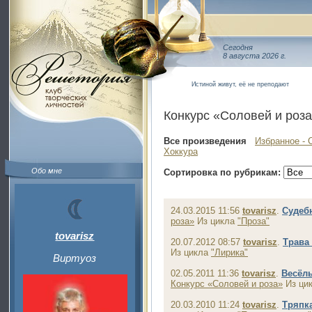
Сегодня
8 августа 2026 г.
Истиной живут, её не преподают
Конкурс «Соловей и роз
Все произведения
Избранное - 
Хоккура
Обо мне
Сортировка по рубрикам:
24.03.2015 11:56
tovarisz
.
Судеб
роза»
Из цикла
"Проза"
tovarisz
20.07.2012 08:57
tovarisz
.
Трава
Из цикла
"Лирика"
Виртуоз
02.05.2011 11:36
tovarisz
.
Весёл
Конкурс «Соловей и роза»
Из ци
20.03.2010 11:24
tovarisz
.
Тряпк