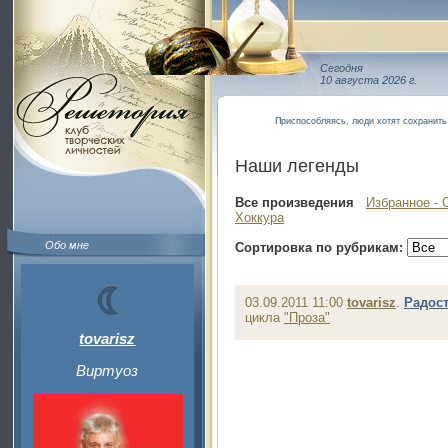
Сегодня
10 августа 2026 г.
Приспособляясь, люди хотят сохранить 
Наши легенды
Все произведения
Избранное - 
Хоккура
Обо мне
Сортировка по рубрикам:
03.09.2011 11:00
tovarisz
.
Радост
цикла
"Проза"
tovarisz
Виртуоз