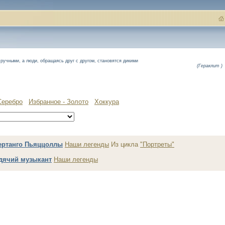
 ручными, а люди, обращаясь друг с другом, становятся дикими
(Гераклит )
Серебро
Избранное - Золото
Хоккура
ертанго Пьяццоллы
Наши легенды
Из цикла
"Портреты"
дячий музыкант
Наши легенды