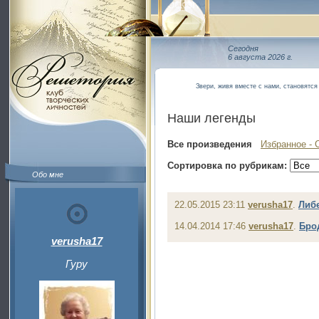
Сегодня
6 августа 2026 г.
Звери, живя вместе с нами, становятся
Наши легенды
Все произведения
Избранное - 
Сортировка по рубрикам:
Обо мне
22.05.2015 23:11
verusha17
.
Либ
14.04.2014 17:46
verusha17
.
Бро
verusha17
Гуру