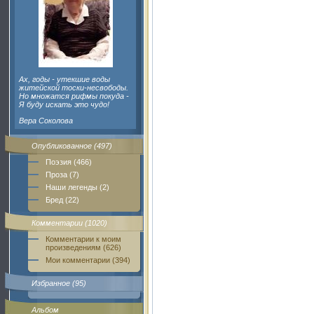
Ах, годы - утекшие воды
житейской тоски-несвободы.
Но множатся рифмы покуда -
Я буду искать это чудо!
Вера Соколова
Опубликованное (497)
Поэзия (466)
Проза (7)
Наши легенды (2)
Бред (22)
Комментарии (1020)
Комментарии к моим
произведениям (626)
Мои комментарии (394)
Избранное (95)
Альбом