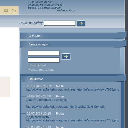
Тихо, тихо ползи,
Улитка, по склону Фудзи,
Вверх, до самых высот!
Кобаяси Исса
Поиск по сайту
О сайте
Авторизация
Регистрация
Напомнить пароль
Приветы
26.10.2017 21:59
Rosa
http://www.reshetoria.ru/govorit_reshetoriya/anonsy/news7879.php
01.09.2017 21:30
Rosa
Давайте прощаться с летом
http://www.reshetoria.ru/obsuzhdeniya/shortlist/index.php
21.07.2017 20:15
Rosa
Надо заглянуть
http://www.reshetoria.ru/govorit_reshetoriya/anonsy/news7769.php
03.06.2017 13:13
Rosa