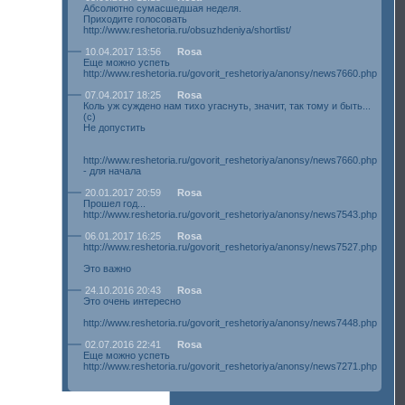
Абсолютно сумасшедшая неделя.
Приходите голосовать
http://www.reshetoria.ru/obsuzhdeniya/shortlist/
10.04.2017 13:56
Rosa
Еще можно успеть
http://www.reshetoria.ru/govorit_reshetoriya/anonsy/news7660.php
07.04.2017 18:25
Rosa
Коль уж суждено нам тихо угаснуть, значит, так тому и быть...
(с)
Не допустить
http://www.reshetoria.ru/govorit_reshetoriya/anonsy/news7660.php
- для начала
20.01.2017 20:59
Rosa
Прошел год...
http://www.reshetoria.ru/govorit_reshetoriya/anonsy/news7543.php
06.01.2017 16:25
Rosa
http://www.reshetoria.ru/govorit_reshetoriya/anonsy/news7527.php
Это важно
24.10.2016 20:43
Rosa
Это очень интересно
http://www.reshetoria.ru/govorit_reshetoriya/anonsy/news7448.php
02.07.2016 22:41
Rosa
Еще можно успеть
http://www.reshetoria.ru/govorit_reshetoriya/anonsy/news7271.php