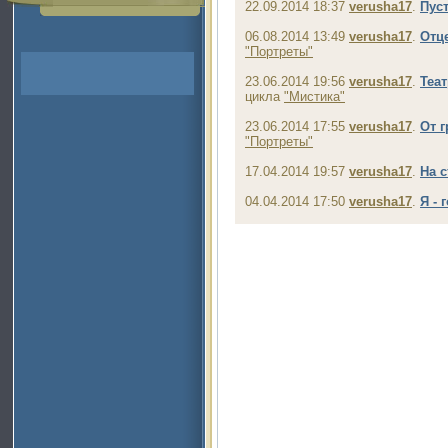
22.09.2014 18:37
verusha17
.
Пус
06.08.2014 13:49
verusha17
.
Отц
"Портреты"
23.06.2014 19:56
verusha17
.
Теат
цикла
"Мистика"
23.06.2014 17:55
verusha17
.
От г
"Портреты"
17.04.2014 19:57
verusha17
.
На с
04.04.2014 17:50
verusha17
.
Я -