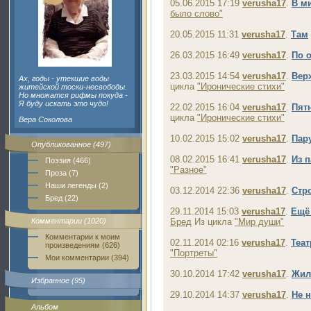
05.06.2015 17:19
verusha17
.
В м
было слово"
20.05.2015 11:31
verusha17
.
Там
26.03.2015 16:49
verusha17
.
По 
23.03.2015 14:54
verusha17
.
Вер
Ах, годы - утекшие воды
цикла
"Иронические стихи"
житейской тоски-несвободы.
Но множатся рифмы покуда -
Я буду искать это чудо!
22.02.2015 16:04
verusha17
.
Пятн
цикла
"Иронические стихи"
Вера Соколова
10.02.2015 15:02
verusha17
.
Пар
Опубликованное (497)
08.02.2015 16:41
verusha17
.
Из 
Поэзия (466)
"Разное"
Проза (7)
Наши легенды (2)
03.12.2014 22:36
verusha17
.
Стр
Бред (22)
29.11.2014 15:03
verusha17
.
Ещё
Комментарии (1020)
Бред
Из цикла
"Мир души"
Комментарии к моим
02.11.2014 02:16
verusha17
.
Теат
произведениям (626)
"Портреты"
Мои комментарии (394)
30.10.2014 17:42
verusha17
.
Жил
Избранное (95)
29.10.2014 14:37
verusha17
.
Не 
Альбом