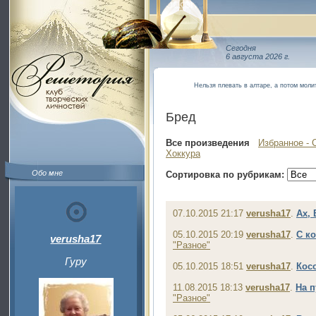
Сегодня
6 августа 2026 г.
Нельзя плевать в алтаре, а потом моли
Бред
Все произведения
Избранное - 
Хоккура
Обо мне
Сортировка по рубрикам:
07.10.2015 21:17
verusha17
.
Ах, 
05.10.2015 20:19
verusha17
.
С к
verusha17
"Разное"
Гуру
05.10.2015 18:51
verusha17
.
Кос
11.08.2015 18:13
verusha17
.
На п
"Разное"