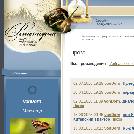
Сегодня
9 августа 2026 г.
Беда иной литературы заключатся в то
не мыслят
Проза
Все произведения
Избранное - 
Обо мне
02.07.2026 19:19
vonDorn
.
Пуля-
20.04.2026 19:19
vonDorn
.
парад
vonDorn
02.01.2026 11:09
vonDorn
.
Диало
Проза
Магистр
15.06.2025 09:45
vonDorn
.
про К
Китайский Трактор
Проза
15.03.2025 10:13
vonDorn
.
RJ-2 