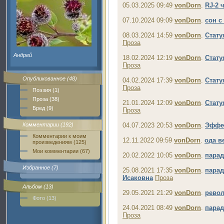
05.03.2025 09:49
vonDorn
.
RJ-2 
07.10.2024 09:09
vonDorn
.
сон с
08.03.2024 14:59
vonDorn
.
Стату
Проза
Андрей
18.02.2024 12:19
vonDorn
.
Стату
Проза
Опубликованное (48)
04.02.2024 17:39
vonDorn
.
Стату
Проза
Поэзия (1)
Проза (38)
21.01.2024 12:09
vonDorn
.
Стату
Бред (9)
Проза
Комментарии (192)
04.07.2023 20:53
vonDorn
.
Эффе
Комментарии к моим
12.11.2022 09:59
vonDorn
.
ода в
произведениям (125)
Мои комментарии (67)
20.02.2022 10:05
vonDorn
.
парад
Избранное (7)
25.08.2021 17:35
vonDorn
.
парад
Исаковна
Проза
Альбом (13)
29.05.2021 21:29
vonDorn
.
револ
Фото (13)
24.04.2021 08:49
vonDorn
.
парад
Проза