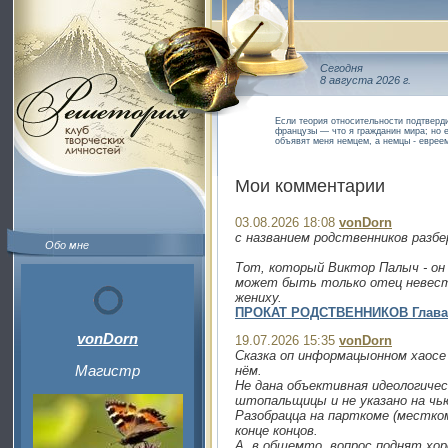
Сегодня
8 августа 2026 г.
Если теория относительности подтверди
французы — что я гражданин мира; но 
объявят меня немцем, а немцы - еврее
Мои комментарии
03.08.2026 18:08
vonDorn
с названием родственников разбе
Обо мне
Тот, который Виктор Палыч - он
может быть только отец невесты 
жениху.
ПРОКАТ РОДСТВЕННИКОВ Глава 1
vonDorn
19.07.2026 15:35
vonDorn
Сказка оп информацыонном хаосе 
Магистр
нём.
Не дана объективная идеологичес
штопальщицы и не указано на чью
Разобрацца на парткоме (местком
конце концов.
А, в общемто, вопрос поднят хор