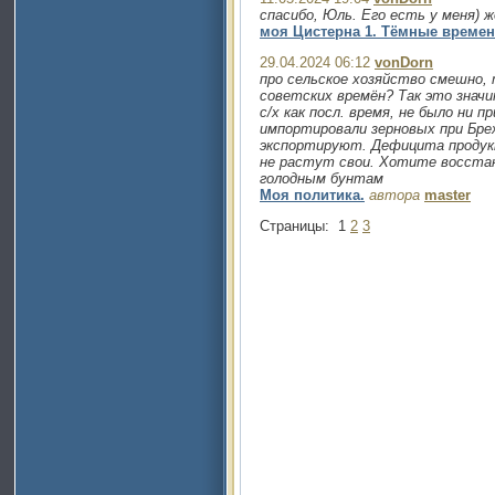
спасибо, Юль. Его есть у меня) ж
моя Цистерна 1. Тёмные времен
29.04.2024 06:12
vonDorn
про сельское хозяйство смешно,
советских времён? Так это значи
с/х как посл. время, не было ни п
импортировали зерновых при Бре
экспортируют. Дефицита продукт
не растут свои. Хотите восста
голодным бунтам
Моя политика.
автора
master
Страницы:
1
2
3