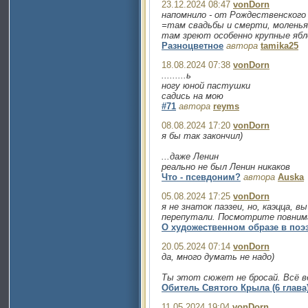
23.12.2024 08:47
vonDorn
напомнило - от Рождественского 
=там свадьбы и смерти, моленья
там зреют особенно крупные ябл
Разноцветное
автора
tamika25
18.08.2024 07:38
vonDorn
.........ь
ногу юной пастушки
садись на мою
#71
автора
reyms
08.08.2024 17:20
vonDorn
я бы так закончил)
...даже Ленин
реально не был Ленин никаков
Что - псевдоним?
автора
Auska
05.08.2024 17:25
vonDorn
я не знаток паэзеи, но, каэцца,
перепутали. Посмотрите повним
О художественном образе в поэ
20.05.2024 07:14
vonDorn
да, много думать не надо)
Ты этот сюжет не бросай. Всё в
Обитель Святого Крыла (6 глава
11.05.2024 19:04
vonDorn