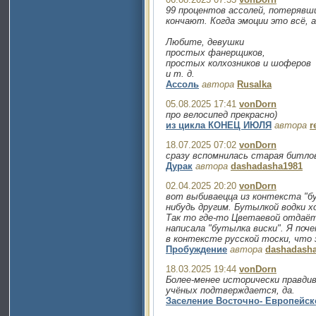
99 процентов ассолей, потерявши
кончают. Когда эмоции это всё, 
Любите, девушки
простых фанерщиков,
простых колхозников и шоферов
и т. д.
Ассоль
автора
Rusalka
05.08.2025 17:41
vonDorn
про велосипед прекрасно)
из цикла КОНЕЦ ИЮЛЯ
автора
r
18.07.2025 07:02
vonDorn
сразу вспомнилась старая битловс
Дурак
автора
dashadasha1981
02.04.2025 20:20
vonDorn
вот выбиваецца из контекста "бу
нибудь другим. Бутылкой водки х
Так то где-то Цветаевой отдаёт
написала "бутылка виски". Я почем
в контексте русской тоски, что 
Пробуждение
автора
dashadash
18.03.2025 19:44
vonDorn
Более-менее исторически правди
учёных подтверждается, да.
Заселение Восточно- Европейс