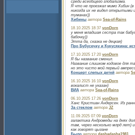
среди всеобщего глобализма.
Я что не проезжал мимо Хибин (в
никогда их не видел открытыми и
туманах))
Хибины
автора
Sea-of-Rains
18.10.2025 18:37
vonDorn
у меня младшая сестра так бабу
бабочку))
Этта да, сказка не децкая)
Про Бубусечку и Кукусякина: ис
17.10.2025 17:20
vonDorn
Я бы название сменил.
Название слишком кодовое для та
но это чисто мой первый ампрес
Концерт слепых детей
автора
Se
16.10.2025 16:10
vonDorn
вокалист не указан)
ВИА
автора
Sea-of-Rains
06.10.2025 17:26
vonDorn
Ханс Кристиан Андерсен. Из ранн
За стеклом
автора
JZ
11.09.2025 07:09
vonDorn
галактика Андромеды на днях до
там, через несколько млрд лет)
как говорят цыгане
Было
автора
dashadasha1981