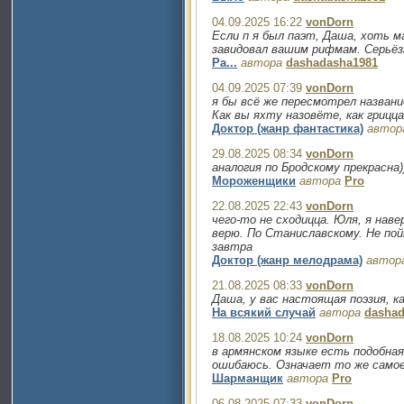
04.09.2025 16:22
vonDorn
Если п я был паэт, Даша, хоть м
завидовал вашим рифмам. Серьёз
Ра...
автора
dashadasha1981
04.09.2025 07:39
vonDorn
я бы всё же пересмотрел назван
Как вы яхту назовёте, как грицца
Доктор (жанр фантастика)
автор
29.08.2025 08:34
vonDorn
аналогия по Бродскому прекрасна)
Мороженщики
автора
Pro
22.08.2025 22:43
vonDorn
чего-то не сходицца. Юля, я наве
верю. По Станиславскому. Не пой
завтра
Доктор (жанр мелодрама)
автор
21.08.2025 08:33
vonDorn
Даша, у вас настоящая поэзия, к
На всякий случай
автора
dashad
18.08.2025 10:24
vonDorn
в армянском языке есть подобная
ошибаюсь. Означает то же само
Шарманщик
автора
Pro
06.08.2025 07:33
vonDorn