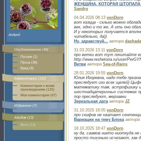
ЖЕНЩИНА, КОТОРАЯ ШТОПАЛА
Sandro
04.04.2026 08:13
vonDorn
вот каэцца - склько можно обгла
век, одно и то же. А ить оно обг
И у некоторых получается вполн
Андрей
читабельно, да))
Ну, здравствуй...
автора
dashada
Опубликованное (48)
31.03.2026 13:11
vonDorn
про ветки вот тут почитайте ещ
Поэзия (1)
http://www.reshetoria.ru/user/Per
Проза (38)
Ветви
автора
Sea-of-Rains
Бред (9)
28.01.2026 19:55
vonDorn
Юлия Игоревна, надо тебе призна
Комментарии (192)
преследует изо всех щелей) Цыф
Комментарии к моим
математику там, астрофизику и 
произведениям (125)
шестнадцатеричных системах про
Мои комментарии (67)
пор преследуют, мерзавки
Зеркальная дата
автора
JZ
Избранное (7)
31.10.2025 18:05
vonDorn
про скифов не хватает сентенци
Альбом (13)
Вариации на тему Блока
автора
Фото (13)
18.10.2025 18:47
vonDorn
ну да, саамов никто ниоткуда не
просто тихонько исчезают, как 