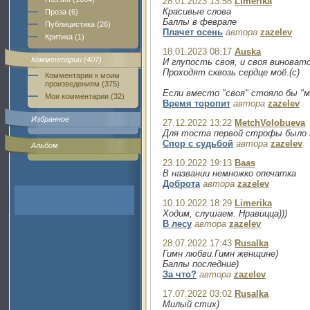
28.01.2023 13:58
Limerika
Красивые слова
Проза (6)
Баллы в феврале
Публицистика (26)
Плачет осень
автора
zazelev
Критика (1)
18.01.2023 08:17
Auska
Комментарии (407)
И глупость своя, и своя виноват
Проходят сквозь сердце моё.(с)
Комментарии к моим
произведениям (375)
Если вместо "своя" стояло бы "м
Мои комментарии (32)
Время торопит
автора
zazelev
Избранное
27.12.2022 13:22
MetchVolobueva
Для тоста первой строфы было 
Спор с судьбой
автора
zazelev
Альбом
23.10.2022 19:13
Baas
В названии немножко опечатка
Доброта
автора
zazelev
10.10.2022 18:29
Limerika
Ходим, слушаем. Нравицца)))
В лесу
автора
zazelev
28.07.2022 17:43
Rusalka
Гимн любви.Гимн женщине)
Баллы последние)
За что?
автора
zazelev
17.07.2022 03:02
Rusalka
Милый стих)