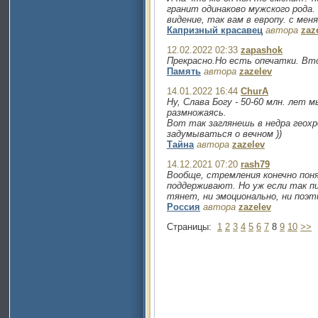
гранит одинаково мужского рода.
видение, так вам в европу. с меня 
Капризный красавец
автора
zaz
12.02.2022 02:33
zapashok
Прекрасно.Но есть опечатки. Вт
Память
автора
zazelev
14.01.2022 16:44
ChurA
Ну, Слава Богу - 50-60 млн. лет 
размножаясь.
Вот так заглянешь в недра геохр
задумываться о вечном ))
Тайна
автора
zazelev
14.12.2021 07:20
rash79
Вообще, стремления конечно поня
поддерживают. Но уж если так пи
тянет, ни эмоционально, ни поэти
Россия
автора
zazelev
Страницы:
1
2
3
4
5
6
7
8
9
10
>>