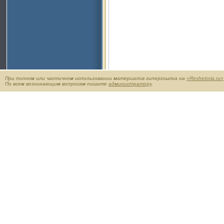
При полном или частичном использовании материалов гиперссылка на
«Reshetoria.ru»
По всем возникающим вопросам пишите
администратору
.