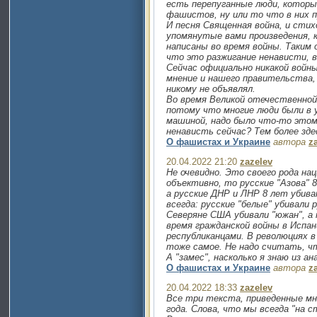
есть перепуганные люди, которы
фашистов, ну или то что в них 
И песня Священная война, и стих
упомянутые вами произведения, 
написаны во время войны. Таким 
что это разжигание ненависти, в
Сейчас официально никакой войны
мнение и нашего правительства, 
никому не объявлял.
Во время Великой отечественной
потому что многие люди были в 
машиной, надо было что-то этом
ненависть сейчас? Тем более зде
О фашистах и Украине
автора
z
20.04.2022 21:20
zazelev
Не очевидно. Это своего рода нац
объективно, то русские "Азова" 
а русские ДНР и ЛНР 8 лет убива
всегда: русские "белые" убивали 
Северяне США убивали "южан", а 
время гражданской войны в Испа
республиканцами. В революциях в
тоже самое. Не надо считать, чт
А "замес", насколько я знаю из а
О фашистах и Украине
автора
z
20.04.2022 18:33
zazelev
Все три текста, приведенные мн
года. Слова, что мы всегда "на 