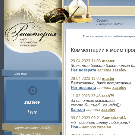
Сегодня
8 августа 2026 г.
Если вы знаете, за что любите женщину
Комментарии к моим пр
29.04.2023 11:03
master
Жаль что больше балов нельзя д
Нет возврата
автора
zazelev
Обо мне
29.04.2023 11:03
master
Великолепно, даже потрясающе.
Нет возврата
автора
zazelev
11.02.2023 23:46
rash79
да от этого маскарада
zazelev
как-то бы съеб...ся надо)))
Каньон
автора
zazelev
Гуру
09.02.2023 09:21
SamarkandA
мб - сдвинет шляпу набекрень?
Ночь
автора
zazelev
Опубликованное (1097)
Поэзия (1064)