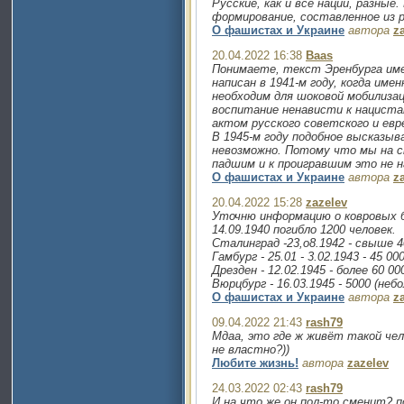
Русские, как и все нации, разные.
формирование, составленное из р
О фашистах и Украине
автора
z
20.04.2022 16:38
Baas
Понимаете, текст Эренбурга име
написан в 1941-м году, когда име
необходим для шоковой мобилизац
воспитание ненависти к нацист
актом русского советского и евр
В 1945-м году подобное высказы
невозможно. Потому что мы на с
падшим и к проигравшим это не 
О фашистах и Украине
автора
z
20.04.2022 15:28
zazelev
Уточню информацию о ковровых б
14.09.1940 погибло 1200 человек.
Сталинград -23,о8.1942 - свыше 4
Гамбург - 25.01 - 3.02.1943 - 45 000
Дрезден - 12.02.1945 - более 60 00
Вюрцбург - 16.03.1945 - 5000 (неб
О фашистах и Украине
автора
z
09.04.2022 21:43
rash79
Мдаа, это где ж живёт такой чел
не властно?))
Любите жизнь!
автора
zazelev
24.03.2022 02:43
rash79
И на что же он пол-то сменит? 