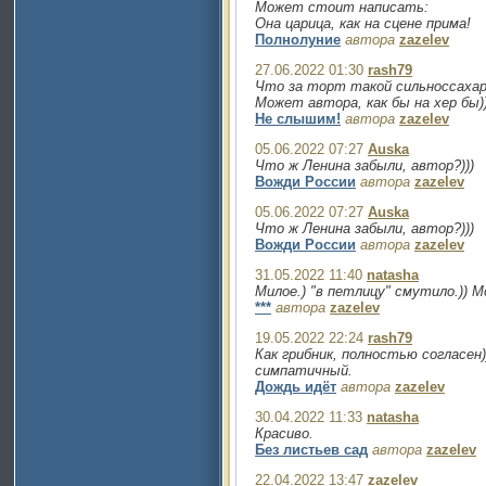
Может стоит написать:
Она царица, как на сцене прима!
Полнолуние
автора
zazelev
27.06.2022 01:30
rash79
Что за торт такой сильноссахар
Может автора, как бы на хер бы))
Не слышим!
автора
zazelev
05.06.2022 07:27
Auska
Что ж Ленина забыли, автор?)))
Вожди России
автора
zazelev
05.06.2022 07:27
Auska
Что ж Ленина забыли, автор?)))
Вожди России
автора
zazelev
31.05.2022 11:40
natasha
Милое.) "в петлицу" смутило.)) М
***
автора
zazelev
19.05.2022 22:24
rash79
Как грибник, полностью согласен)
симпатичный.
Дождь идёт
автора
zazelev
30.04.2022 11:33
natasha
Красиво.
Без листьев сад
автора
zazelev
22.04.2022 13:47
zazelev