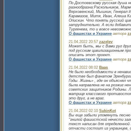
По Достоевскому русская душа 
разнообразна:Раскольников, Марм
Верховенский, Мышкин, Генерал И
Карамазов, Митя, Иван, Алеша К
Опискин. Что понять русский ци
затруднительно. А если добавить
Тургенева, то и вовсе невозможн
О фашистах и Украине
автора
z
21.04.2022 20:57
zazelev
Может быть, мы с Вами руг друг
под русским цивилизационным пр
описать этот проект.
О фашистах и Украине
автора
z
21.04.2022 08:02
Baas
Не было необходимости в ненави
детстве был фанатом Эренбурга,
Годы. Жизнь» , где он объяснял ч
была направлена не на розжиг не
советских защитников Родины. 
матрице классового противостоян
это друг, а не враг.
О фашистах и Украине
автора
z
21.04.2022 02:10
SukinKot
Вы еще забыли упомянуть песню 
"гнилой фашистской нечести заго
текст написан для определенной
отчасти состоит из украинцев,