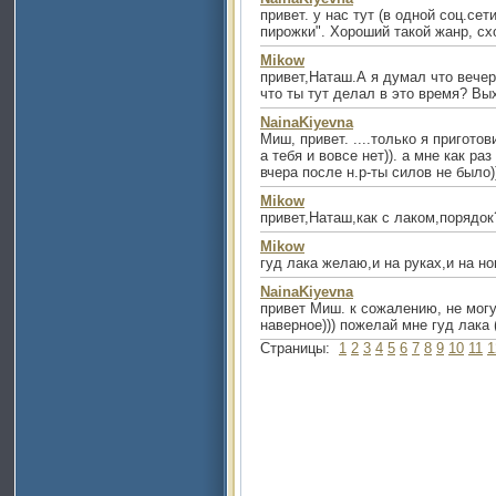
привет. у нас тут (в одной соц.се
пирожки". Хороший такой жанр, сх
Mikow
привет,Наташ.А я думал что вече
что ты тут делал в это время? Вы
NainaKiyevna
Миш, привет. ....только я приготов
а тебя и вовсе нет)). а мне как р
вчера после н.р-ты силов не было)
Mikow
привет,Наташ,как с лаком,порядок
Mikow
гуд лака желаю,и на руках,и на но
NainaKiyevna
привет Миш. к сожалению, не могу 
наверное))) пожелай мне гуд лака 
Страницы:
1
2
3
4
5
6
7
8
9
10
11
1