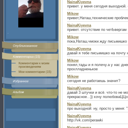
NainaKiyevna
привет. у меня сегодня выходной. 
Mikow
привет,Наташ,технические пробле
NainaKiyevna
привет. отсутствие по четЬвергам 
.
Mikow
пока,Наташ,чмоки.жду письмишко
Опубликованное
NainaKiyevna
давай я тебе письмишко на почту н
Комментарии (15)
Mikow
Комментарии к моим
понял,тады и я полечу.а у нас дн
произведениям
прохлладненькое
Мои комментарии (15)
Mikow
сегодня не работаешь значит?
Избранное
NainaKiyevna
Альбом
давай 3 штучки и всё. что-то не мо
прекрасное...)) хочу полюбоваЦЦо..
NainaKiyevna
про выходной: ну, просто у меня: "
NainaKiyevna
http://vk.com/perawki
NainaKiyevna