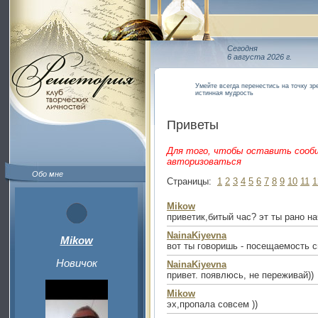
Сегодня
6 августа 2026 г.
Умейте всегда перенестись на точку зр
истинная мудрость
Приветы
Для того, чтобы оставить сооб
авторизоваться
Обо мне
Страницы:
1
2
3
4
5
6
7
8
9
10
11
1
Mikow
приветик,битый час? эт ты рано на
NainaKiyevna
Mikow
вот ты говоришь - посещаемость сн
Новичок
NainaKiyevna
привет. появлюсь, не переживай))
Mikow
эх,пропала совсем ))