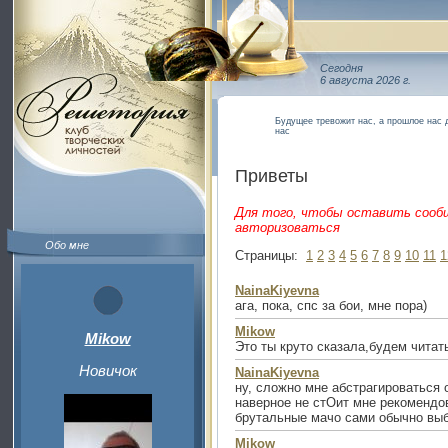
Сегодня
6 августа 2026 г.
Будущее тревожит нас, а прошлое нас 
нас
Приветы
Для того, чтобы оставить сооб
авторизоваться
Обо мне
Страницы:
1
2
3
4
5
6
7
8
9
10
11
1
NainaKiyevna
ага, пока, спс за бои, мне пора)
Mikow
Mikow
Это ты круто сказала,будем читат
Новичок
NainaKiyevna
ну, сложно мне абстрагироваться о
наверное не стОит мне рекомендов
брутальные мачо сами обычно выбира
Mikow