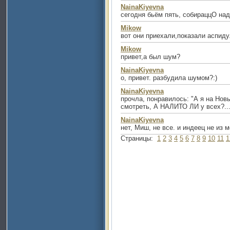
NainaKiyevna
сегодня бьём пять, собираццО над
Mikow
вот они приехали,показали аспиду.
Mikow
привет,а был шум?
NainaKiyevna
о, привет. разбудила шумом?:)
NainaKiyevna
прочла, понравилось: "А я на Нов
смотреть, А НАЛИТО ЛИ у всех?...
NainaKiyevna
нет, Миш, не все. и индеец не из м
Страницы:
1
2
3
4
5
6
7
8
9
10
11
1