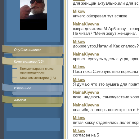
для женщин актуально,или для вс
Mikow
ничего,обозревал тут всякое
NainaKiyevna
вчера дочитала М.Арбатову - тепе
Не читал? "Меня зовут женщина".
.
Mikow
доброе утро,Натали! Как спалось?
Опубликованное
NainaKiyevna
привет. суечусь здесь с утра, пр
Комментарии (15)
Mikow
Комментарии к моим
Пока-пока.Самочувствие нормальн
произведениям
Мои комментарии (15)
Mikow
Я думаю что это бумага для прин
Избранное
NainaKiyevna
пока. надеюсь, самочувствие хоро
Альбом
NainaKiyevna
спасибо, а теперь посмотрю-ка в Я-
Mikow
пятая хокку отделилась,полет но
Mikow
согласен на 5