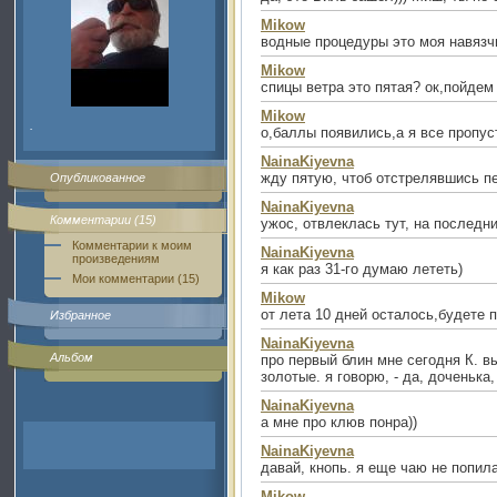
Mikow
водные процедуры это моя навязч
Mikow
спицы ветра это пятая? ок,пойдем
Mikow
.
о,баллы появились,а я все пропус
NainaKiyevna
жду пятую, чтоб отстрелявшись п
Опубликованное
NainaKiyevna
Комментарии (15)
ужос, отвлеклась тут, на последн
Комментарии к моим
NainaKiyevna
произведениям
я как раз 31-го думаю лететь)
Мои комментарии (15)
Mikow
от лета 10 дней осталось,будете 
Избранное
NainaKiyevna
Альбом
про первый блин мне сегодня К. вы
золотые. я говорю, - да, доченька,
NainaKiyevna
а мне про клюв понра))
NainaKiyevna
давай, кнопь. я еще чаю не попил
Mikow