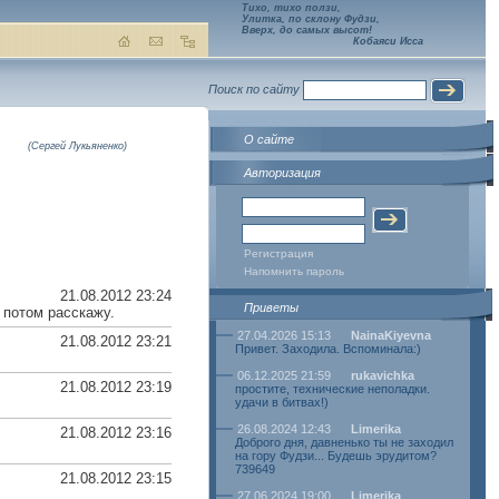
Тихо, тихо ползи,
Улитка, по склону Фудзи,
Вверх, до самых высот!
Кобаяси Исса
Поиск по сайту
О сайте
(Сергей Лукьяненко)
Авторизация
Регистрация
Напомнить пароль
21.08.2012 23:24
Приветы
. потом расскажу.
27.04.2026 15:13
NainaKiyevna
21.08.2012 23:21
Привет. Заходила. Вспоминала:)
06.12.2025 21:59
rukavichka
21.08.2012 23:19
простите, технические неполадки.
удачи в битвах!)
26.08.2024 12:43
Limerika
21.08.2012 23:16
Доброго дня, давненько ты не заходил
на гору Фудзи... Будешь эрудитом?
739649
21.08.2012 23:15
27.06.2024 19:00
Limerika