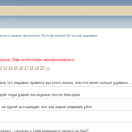
фантаста называют футурологом. Мы не футурологи! Мы честные выдумщики!
щение, Вам необходимо авторизоваться
2
13
14
15
16
17
18
19
20
>>
тала тут недавно правила русского языка, кое-что меня сильно удивило..
дой.тогда давай последнюю после боксеров
с, ни одной ассоциации. вот как важно вовремя уйти
сказал - сколько у тебя времени в запасе на бои?