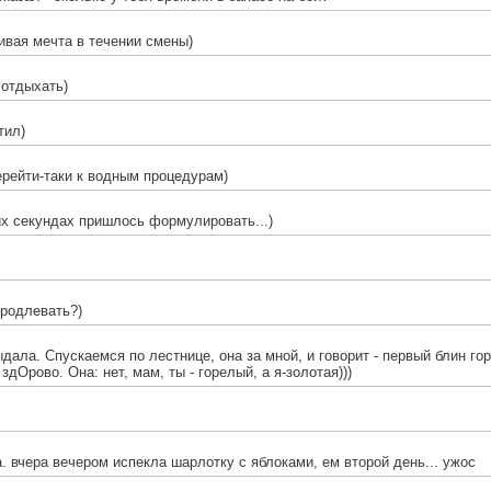
ивая мечта в течении смены)
 отдыхать)
тил)
ерейти-таки к водным процедурам)
их секундах пришлось формулировать...)
продлевать?)
дала. Спускаемся по лестнице, она за мной, и говорит - первый блин го
 здОрово. Она: нет, мам, ты - горелый, а я-золотая)))
а. вчера вечером испекла шарлотку с яблоками, ем второй день... ужос