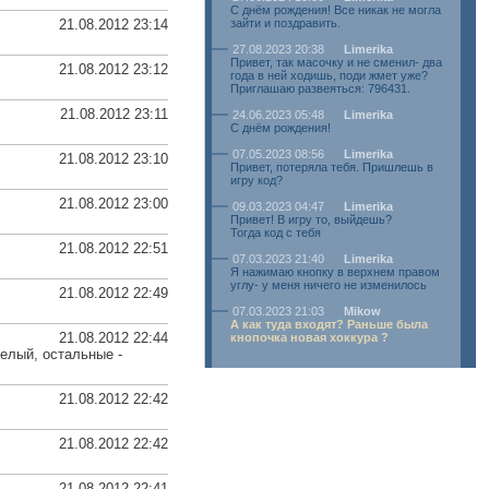
С днём рождения! Все никак не могла
21.08.2012 23:14
зайти и поздравить.
27.08.2023 20:38
Limerika
Привет, так масочку и не сменил- два
21.08.2012 23:12
года в ней ходишь, поди жмет уже?
Приглашаю развеяться: 796431.
21.08.2012 23:11
24.06.2023 05:48
Limerika
С днём рождения!
07.05.2023 08:56
Limerika
21.08.2012 23:10
Привет, потеряла тебя. Пришлешь в
игру код?
21.08.2012 23:00
09.03.2023 04:47
Limerika
Привет! В игру то, выйдешь?
Тогда код с тебя
21.08.2012 22:51
07.03.2023 21:40
Limerika
Я нажимаю кнопку в верхнем правом
углу- у меня ничего не изменилось
21.08.2012 22:49
07.03.2023 21:03
Mikow
А как туда входят? Раньше была
21.08.2012 22:44
кнопочка новая хоккура ?
релый, остальные -
21.08.2012 22:42
21.08.2012 22:42
21.08.2012 22:41