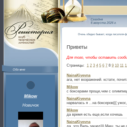
Сегодня
6 августа 2026 г.
Очень обидно бывает, когда писателя-
Приветы
Для того, чтобы оставить сооб
Страницы:
1
2
3
4
5
6
7
8
9
10
11
1
Обо мне
NainaKiyevna
ага, нет возражений. кстати, почи
Mikow
с боксерами проще,чем с олимпиа
Mikow
NainaKiyevna
нарвалась я ...на боксеров((( ужо
Новичок
Mikow
да время есть еще,если хочешь
NainaKiyevna
да, это Виль зашел))) Миш, ты не 