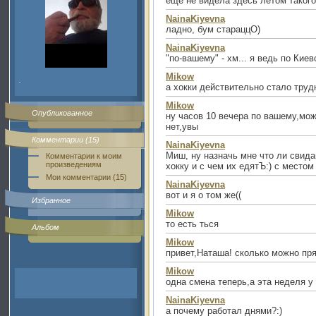
еще не видела здесь летом такого
NainaKiyevna
ладно, бум стараццО)
NainaKiyevna
"по-вашему" - хм... я ведь по Кие
Mikow
.
а хокки действительно стало тру
Mikow
Опубликованное
ну часов 10 вечера по вашему,мож
нет,увы
Комментарии (15)
NainaKiyevna
Миш, ну назначь мне что ли свидан
Комментарии к моим
произведениям
хокку и с чем их едятЪ:) с местом
Мои комментарии (15)
NainaKiyevna
вот и я о том же((
Избранное
Mikow
то есть ться
Альбом
Mikow
привет,Наташа! сколько можно пря
Mikow
одна смена теперь,а эта неделя у
NainaKiyevna
а почему работал днями?:)