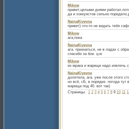
Mikow
привет,целыми днями работал,пот
да и хоккуистов сильно поредело,
NainaKiyevna
привет) что-то не видать тебя саф
Mikow
ага,пока
NainaKiyevna
ага. признаться, не в ладах с обр
спасибо за бои. ц-ю
Mikow
из мрака и жарищи надо извлечь
NainaKiyevna
долетела, ага. уже после этого ст
но всё, сБ, в порядке. погода тут 
жарища под 40. вот так)
Страницы:
1
2
3
4
5
6
7
8
9
10
11
1