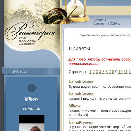
Сегодня
6 августа 2026 г.
Брак без любви чреват любовью без бр
Приветы
Для того, чтобы оставить сооб
авторизоваться
Страницы:
1
2
3
4
5
6
7
8
9
10
11
1
Обо мне
NainaKiyevna
будем надеяться, голосование сос
NainaKiyevna
привет) видишь, что значит органи
Mikow
Mikow
Новичок
привет,я момент твоего возвращен
ж не было)
NainaKiyevna
а у нас тут море уже четвертый и