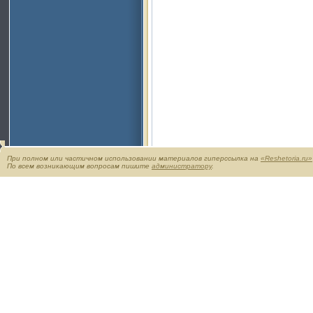
При полном или частичном использовании материалов гиперссылка на
«Reshetoria.ru»
По всем возникающим вопросам пишите
администратору
.