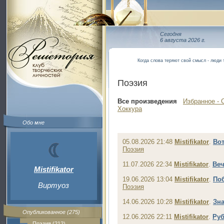
Сегодня
6 августа 2026 г.
Когда слова теряют свой смысл - люди
Поэзия
Все произведения
Избранное - 
Хоккура
Обо мне
05.08.2026 21:48
Mistifikator
.
Вот
Поэзия
11.07.2026 22:34
Mistifikator
.
Ве
Mistifikator
19.06.2026 13:04
Mistifikator
.
Поб
Виртуоз
Поэзия
14.06.2026 10:28
Mistifikator
.
Зна
Опубликованное (275)
12.06.2026 22:11
Mistifikator
.
Ру
Поэзия (212)