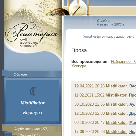
Сегодня
6 августа 2026 г.
Умный любит учиться, а дурак – учить
Проза
Все произведения
Избранное - 
Хоккура
Обо мне
19.04.2021 20:26
Mistifikator
.
Ва
11.02.2021 15:02
Mistifikator
.
Пр
Mistifikator
30.10.2020 22:35
Mistifikator
.
Ау,
Виртуоз
12.10.2020 12:30
Mistifikator
.
Дар
08.10.2020 20:47
Mistifikator
.
Мал
Опубликованное (275)
17.09.2020 20:28
Mistifikator
.
Нед
Поэзия (212)