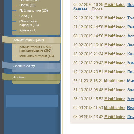
05.07.2020 16:25
Mistifikator
.
Вос
Проза (19)
бывает...
Проза
Публицистика (26)
Бред (1)
29.12.2019 18:20
Mistifikator
.
Тол
Оборотки и
пародии (16)
21.12.2019 14:58
Mistifikator
.
Рит
Критика (1)
08.10.2019 14:56
Mistifikator
.
Алл
Комментарии (462)
19.02.2019 16:16
Mistifikator
.
Зн
Комментарии к моим
произведениям (397)
13.02.2019 21:34
Mistifikator
.
Кни
Мои комментарии (65)
30.12.2018 23:43
Mistifikator
.
Ми
Избранное (9)
12.12.2018 20:51
Mistifikator
.
Па
Альбом
25.11.2018 16:21
Mistifikator
.
Мим
31.10.2018 08:48
Mistifikator
.
За
28.10.2018 15:52
Mistifikator
.
Ме
02.09.2018 11:50
Mistifikator
.
Вел
08.08.2018 13:43
Mistifikator
.
При