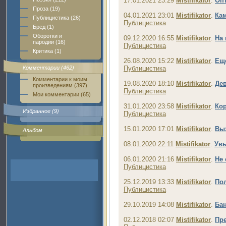
17.01.2021 23:29
Mistifikator
.
Оп
Проза (19)
04.01.2021 23:01
Mistifikator
.
Кам
Публицистика (26)
Публицистика
Бред (1)
Оборотки и
09.12.2020 16:55
Mistifikator
.
На 
пародии (16)
Публицистика
Критика (1)
26.08.2020 15:22
Mistifikator
.
Еще
Комментарии (462)
Публицистика
Комментарии к моим
19.08.2020 18:10
Mistifikator
.
Дев
произведениям (397)
Публицистика
Мои комментарии (65)
31.01.2020 23:58
Mistifikator
.
Кор
Избранное (9)
Публицистика
15.01.2020 17:01
Mistifikator
.
Вы
Альбом
08.01.2020 22:11
Mistifikator
.
Увы
06.01.2020 21:16
Mistifikator
.
Не 
Публицистика
25.12.2019 13:33
Mistifikator
.
Пол
Публицистика
29.10.2019 14:08
Mistifikator
.
Бан
02.12.2018 02:07
Mistifikator
.
Пре