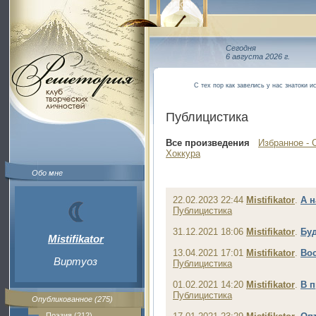
Сегодня
6 августа 2026 г.
С тех пор как завелись у нас знатоки и
Публицистика
Все произведения
Избранное - 
Хоккура
Обо мне
22.02.2023 22:44
Mistifikator
.
А н
Публицистика
31.12.2021 18:06
Mistifikator
.
Буд
Mistifikator
13.04.2021 17:01
Mistifikator
.
Во
Виртуоз
Публицистика
01.02.2021 14:20
Mistifikator
.
В п
Публицистика
Опубликованное (275)
Поэзия (212)