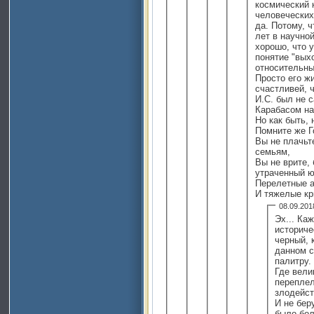
космический 
человеческих
да. Потому, 
лет в научно
хорошо, что 
понятие "вых
относительны
Просто его ж
счастливей, 
И.С. был не
Карабасом на
Но как быть, 
Помните же Г
Вы не плачьт
семьям,
Вы не врите,
утраченный ю
Перелетные а
И тяжелые кр
08.09.20
Эх... Ка
историче
черный, 
данном 
палитру.
Где вели
перепле
злодейст
И не бер
было бо