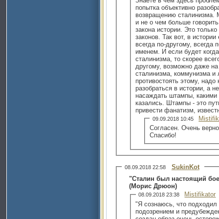
Знаете в чем здесь пробле
попытка объективно разобр
возвращению сталинизма. 
и не о чем больше говорить
закона истории. Это только
законов. Так вот, в истории
всегда по-другому, всегда 
именем. И если будет когд
сталинизма, то скорее всег
другому, возможно даже на
сталинизма, коммунизма и 
противостоять этому, надо 
разобраться в истории, а н
насаждать штампы, какими
казались. Штампы - это пут
привести фанатизм, извест
Mistifi
09.09.2018 10:45
Согласен. Очень верно
Спасибо!
SukinKot
08.09.2018 22:58
"Сталин был настоящий боец
(Морис Дрюон)
Mistifikator
08.09.2018 23:38
"Я сознаюсь, что подходил
подозрением и предубежде
создан образ очень осторож