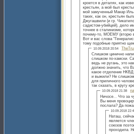
кроется в деталях, как изв
крестьян, а мой был кресть
мой замученный Макар Иль
таких, как он, крестьян был
Джугашвили (и гр. Чикатило
садистом-убийцей), дело и
точнее в сталинизме, кото
почему-то, МОЕМУ (вторю в
Вот и вас слова "Генерали
TheTru
10.09.2018 20:54
Слишком цинично напис
слишком по-хамски. Са
ведь не ругань, это на
должно значить, что 
какое отделение НКВД
и выжили? Не слишком 
для приличного человека, даже 
так сказать, в кругу к
n
10.09.2018 21:38
Ничосе... Что за 
Вы меня провоцир
послала? Да пожал
10.09.2018 22
Наташ, сейчас
является чл
союзов поэто
проходила. Н