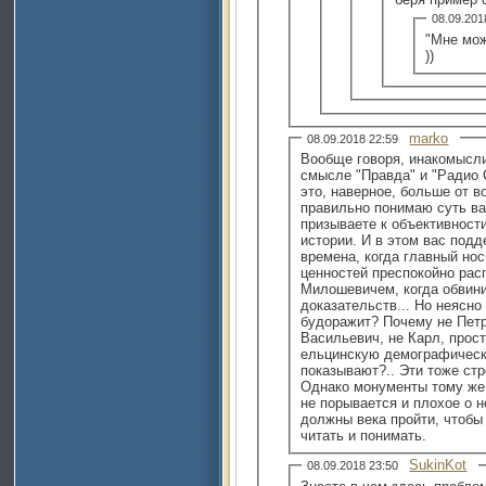
08.09.20
"Мне мож
))
marko
08.09.2018 22:59
Вообще говоря, инакомысли
смысле "Правда" и "Радио С
это, наверное, больше от в
правильно понимаю суть ва
призываете к объективност
истории. И в этом вас под
времена, когда главный но
ценностей преспокойно рас
Милошевичем, когда обвин
доказательств... Но неясно
будоражит? Почему не Пет
Васильевич, не Карл, прос
ельцинскую демографическ
показывают?.. Эти тоже стр
Однако монументы тому же 
не порывается и плохое о 
должны века пройти, чтобы
читать и понимать.
SukinKot
08.09.2018 23:50