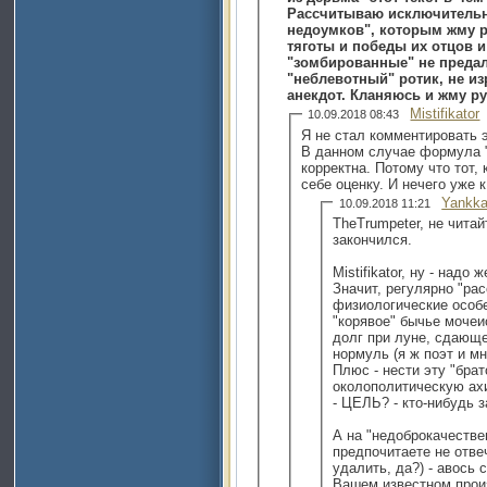
Рассчитываю исключительн
недоумков", которым жму р
тяготы и победы их отцов и
"зомбированные" не предал
"неблевотный" ротик, не и
анекдот. Кланяюсь и жму ру
Mistifikator
10.09.2018 08:43
Я не стал комментировать э
В данном случае формула 
корректна. Потому что тот, 
себе оценку. И нечего уже 
Yankk
10.09.2018 11:21
TheTrumpeter, не чита
закончился.
Mistifikator, ну - надо
Значит, регулярно "ра
физиологические особе
"корявое" бычье мочеи
долг при луне, сдающей
нормуль (я ж поэт и м
Плюс - нести эту "бра
околополитическую ахи
- ЦЕЛЬ? - кто-нибудь 
А на "недоброкачеств
предпочитаете не отве
удалить, да?) - авось 
Вашем известном произ