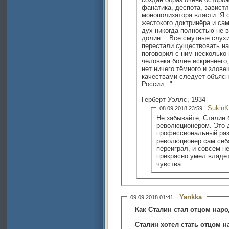
фанатика, деспота, завист
монополизатора власти. Я 
жестокого доктринёра и сам
дух никогда полностью не 
долин… Все смутные слухи
перестали существовать нав
поговорил с ним несколько 
человека более искреннего,
нет ничего тёмного и злове
качествами следует объясн
России..."
Герберт Уэллс, 1934
SukinK
08.09.2018 23:59
Не забывайте, Сталин
революционером. Это 
профессиональный разв
революционер сам себ
переиграл, и совсем н
прекрасно умел владет
чувства.
Yankka
09.09.2018 01:41
Как Сталин стал отцом нар
Сталин хотел стать отцом н