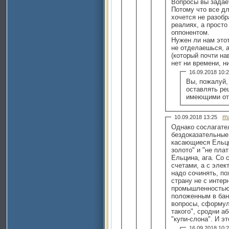
Вопросы вы задае
Потому что все д
хочется не разобр
реалиях, а просто
оппонентом.
Нужен ли нам это
не отделаешься, 
(который почти на
нет ни времени, н
16.09.2018 10
Вы, пожалуй,
оставлять рец
имеющими отн
m
10.09.2018 13:25
Однако сослагате
бездоказательные
касающиеся Ельци
золото" и "не плат
Ельцина, ага. Со 
счетами, а с элек
надо сочинять, по
страну не с интер
промышленностью,
положенным в бан
вопросы, сформул
такого", сродни а
"купи-слона". И э
16.09.2018 10