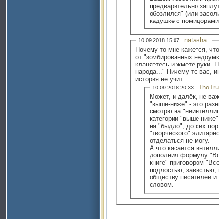
предварительно заплут
обозлился" (или засоли
кадушке с помидорами
natasha
10.09.2018 15:07
Почему то мне кажется, что са
от "зомбированных недоумк
кланяетесь и жмете руки. Помните? - "страш
народа..." Ничему то вас, интеллигентов-гуманитариев,
история не учит.
TheTru
10.09.2018 20:33
Может, и далёк, не важ
"выше-ниже" - это разн
смотрю на "неинтеллиг
категории "выше-ниже"
на "быдло", до сих по
"творческого" элитарн
отделаться не могу.
А что касается интелл
дополнил формулу "В
книге" приговором "Вс
подлостью, завистью, 
обществу писателей и 
словом.