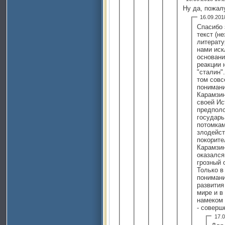
Ну да, пожал
16.09.20
Спасибо 
текст (н
литерату
нами ис
основани
реакции 
"сталин".
том совс
понимани
Карамзин
своей Ис
предполо
государь
потомкам
злодейст
покорител
Карамзин
оказался
грозный 
Только в
понимани
развития
мире и в
намеком 
- соверш
17.