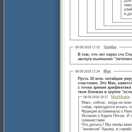
Для
навс
уби
и до
Yankka
08.09.2018 17:32
В том, что лет через сто Ст
заслуга нынешних "летопис
Max
08.09.2018 17:34
Пусть 10 млн. китайцев умр
счастливо. Это Мао, кажетс
с точки зрения арифметики 
твои близкие в группе "ост
Mistifikator
08.09.2018 18:27
Макс, сейчас, когда на мою
собак, приходится искать т
Франция вспоминала о Напо
Испания о Карле Пятом. И 
гуманистами.
Что делать? Мы якобы вино
"аннексии" Крыма, в сирий