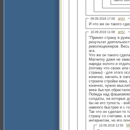
antz
09.09.2018 17:00
И что же он такого сд
antz
10.09.2018 11:08
"Принял страну в руина
результат деятельност
революционеров. Весь
ага.
Что же он такого сдела
Магнитку даже не заик
народа золото и отдат
(потому что своих или
страны) - для этого ос
конечно, нагнать в лаг
строили стройки века, а
конечно, нужно мысли
века быстро обрастали
Победа над фашизмом
солдаты, на которых 
бы не его тупость - во
намного быстрее и с г
Так что он сделал-то 
страну со счетами, а 
интернетом, но его поч
Mi
10.09.2018 12:55