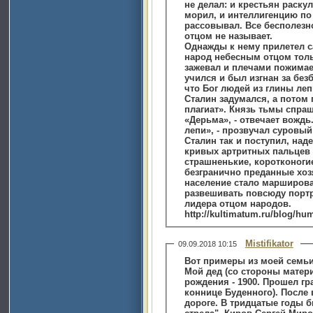
не делал: и крестьян раску
морил, и интеллигенцию по тюремным шаражкам
рассовывал. Все бесполезно
отцом не называет.
Однажды к нему прилетел с
народ небесным отцом толь
зажевал и плечами пожимае
учился и был изгнан за без
что Бог людей из глины леп
Сталин задумался, а потом 
плагиат». Князь тьмы спраш
«Дерьма», - отвечает вождь.
лепи», - прозвучал суровый
Сталин так и поступил, над
кривых артритных пальцев 
страшненькие, коротконоги
безгранично преданные хоз
население стало маршироват
развешивать повсюду портр
лидера отцом народов.
http://kultimatum.ru/blog/hu
Mistifikator
09.09.2018 10:15
Вот примеры из моей семьи
Мой дед (со стороны матери
рождения - 1900. Прошел гр
коннице Буденного). После
дороге. В тридцатые годы 