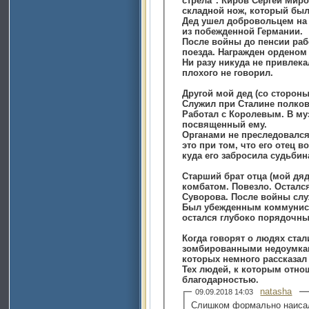
стрела". Киров Сергей Мир
складной нож, который был
Дед ушел добровольцем на 
из побежденной Германии.
После войны до пенсии раб
поезда. Награжден орденом
Ни разу никуда не привлека
плохого не говорил.
Другой мой дед (со стороны
Служил при Сталине полко
Работал с Королевым. В муз
посвященный ему.
Органами не преследовался.
это при том, что его отец в
куда его забросила судьбин
Старший брат отца (мой дяд
комбатом. Повезло. Осталс
Суворова. После войны слу
Был убежденным коммунисто
остался глубоко порядочн
Когда говорят о людях стал
зомбированными недоумками
которых немного рассказал 
Тех людей, к которым отно
благодарностью.
natasha
09.09.2018 14:03
Слишком формально наисал