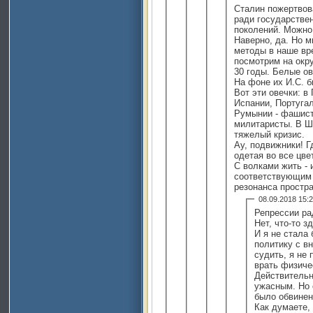
Сталин пожертвов
ради государстве
поколений. Можно
Наверно, да. Но 
методы в наше вр
посмотрим на окр
30 годы. Белые ов
На фоне их И.С. 
Вот эти овечки: в
Испании, Португал
Румынии - фашист
милитаристы. В Шт
тяжелый кризис.
Ау, подвижники! Г
одетая во все цве
С волками жить - 
соответствующим 
резонанса простра
08.09.2018 15
Репрессии ра
Нет, что-то зд
И я не стала
политику с в
судить, я не 
врать физиче
Действительн
ужасным. Но 
было обвинен
Как думаете,