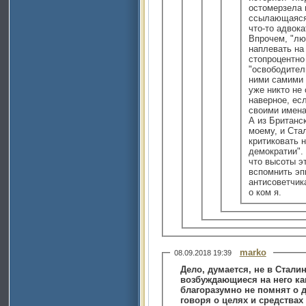
остомерзела 
ссылающаяся 
что-то адвока
Впрочем, "лю
наплевать на 
стопроцентно
"освободители
ними самими 
уже никто не
наверное, ес
своими имена
А из Британс
моему, и Ста
критиковать н
демократии". 
что высоты э
вспомнить эп
антисоветчик
о ком я.
marko
08.09.2018 19:39
Дело, думается, не в Стали
возбуждающиеся на него как
благоразумно не помнят о 
говоря о целях и средствах 