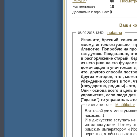
40
Посмотр
Рейтинг..
:
10
Комментариев:
0
Добавили в Избранное:
Ваши к
natasha
08.09.2018 13:52
Извините, Арсений, конечно,
моему, интеллектуально - п
блевотно. Попробую на про
так думаю. Представьте, отец большого с
в распоряжение старый, бе
из него (или на его фундаменте) новый, он ссучивает
домочадцев и уничтожает л
что, другого способа пост
Других методов, что , может,
убеждение состоит в том, ч
(государства, родины) - это
Они - основа всего и цель в
управителя, если люди для
("щепки") то управитель эт
Mistifikator
08.09.2018 14:02
Вот такой уж у меня умишк
никакая...)
И в дискуссию вступать не
интеллектуалом. Потому чт
римским императором и Ио
вероятно, чтобы попытатьс