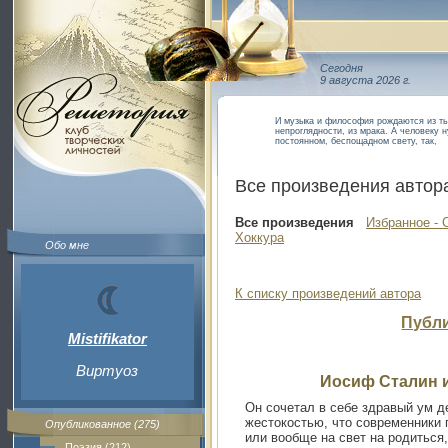
Сегодня
9 августа 2026 г.
И музыка и философия рождаются из тьмы
непроглядности, из мрака. А человеку 
постоянном, беспощадном свету, так,
Все произведения автор
Все произведения
Избранное - 
Хоккура
Обо мне
К списку произведений автора
Публ
Mistifikator
Виртуоз
Иосиф Сталин 
Он сочетал в себе здравый ум д
жестокостью, что современники 
Опубликованное (275)
или вообще на свет на родиться,
Поэзия (212)