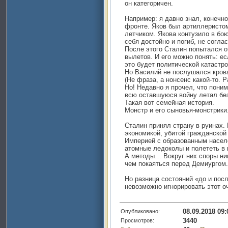
он категоричен.
Например: я давно знал, конечно
фронте. Яков был артиллеристом
летчиком. Якова контузило в бою
себя достойно и погиб, не согла
После этого Сталин попытался о
вылетов. И его можно понять: ес
это будет политической катастр
Но Василий не послушался крова
(Не фраза, а нонсенс какой-то. 
Но! Недавно я прочел, что пони
всю оставшуюся войну летал б
Такая вот семейная история.
Монстр и его сыновья-монстрики
Сталин принял страну в руинах.
экономикой, убитой гражданской
Империей с образованным насел
атомные ледоколы и полететь в 
А методы… Вокруг них споры ник
чем покаяться перед Демиургом.
Но разница состояний «до и посл
невозможно игнорировать этот о
08.09.2018 09:
Опубликовано:
3440
Просмотров: