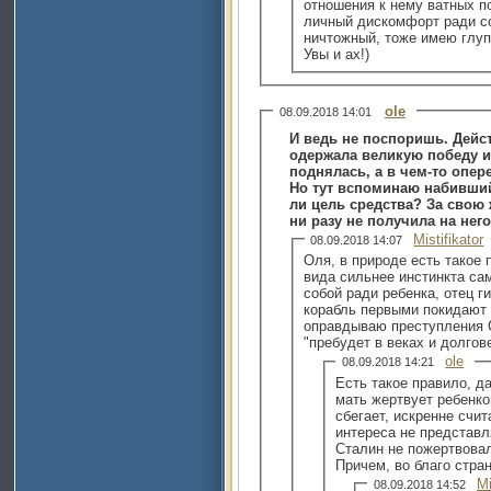
отношения к нему ватных п
личный дискомфорт ради со
ничтожный, тоже имею глуп
Увы и ах!)
ole
08.09.2018 14:01
И ведь не поспоришь. Дейс
одержала великую победу и 
поднялась, а в чем-то опер
Но тут вспоминаю набивши
ли цель средства? За свою 
ни разу не получила на нег
Mistifikator
08.09.2018 14:07
Оля, в природе есть такое 
вида сильнее инстинкта са
собой ради ребенка, отец 
корабль первыми покидают 
оправдываю преступления С
"пребудет в веках и долгов
ole
08.09.2018 14:21
Есть такое правило, да
мать жертвует ребенко
сбегает, искренне счит
интереса не представл
Сталин не пожертвовал
Причем, во благо стран
Mi
08.09.2018 14:52