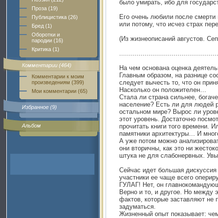
было умирать, ибо для государс
Проза (19)
Его очень любили после смерти 
Публицистика (26)
или потому, что исчез страх пер
Бред (1)
Оборотки и
(Из жизнеописаний августов. Сеп
пародии (16)
Критика (1)
..................................................
Комментарии (464)
На чем основана оценка деятель
Главным образом, на разнице сос
Комментарии к моим
следует вычесть то, что он прин
произведениям (399)
Насколько он положителен…
Мои комментарии (65)
Стала ли страна сильнее, богач
население? Есть ли для людей р
Избранное (9)
остальном мире? Вырос ли уров
этот уровень. Достаточно посмо
Альбом
прочитать книги того времени. И
памятники архитектуры… И много
А уже потом можно анализирова
они вторичны, как это ни жесток
штука не для слабонервных. Ув
Сейчас идет большая дискуссия 
участники ее чаще всего оперир
ГУЛАГ! Нет, он главнокомандую
Верно и то, и другое. Но между
фактов, которые заставляют не 
задуматься.
Жизненный опыт показывает: чем