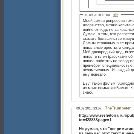
ole
10.09.2018 15:00
Моей семьи репрессии тоже
дворянство, штабс-капитанс
войне отнюдь не за красных
Думаю, о том, что репресс
сказать большинство живущ
Самым страшным в те време
повальные аресты, а ожидан
Мой двоюродный дед, инжен
попал в плен (рассказик об 
пошел работать на завод с
пренебрёг специальностью, 
незамеченным. И каждый де
ему повезло.
Был такой фильм "Холодное
из моих самых любимых. К 
знаю.
TheTrumpeter
09.09.2018 23:07
http://www.reshetoria.ru/opu
id=42888&page=1
Не думаю, что "непримитив
из дерьма" этот текст в чём