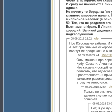
чертить исторические схем
И сразу же начинаются личн
однако.
Но почему-то борцы за "не 
главного мирового палача.
миллионов человек (в осно
50. Тех, кто не разделял е
Вьетнаме, в Ираке, В Ливии
хороший. Великий дядюшка
подкаблучников...
ole
08.09.2018 22:02
Про Югославию забыли. И 
А вот про "личные оскорбле
ибо тут их вроде как не был
Mistifi
08.09.2018 22:44
Оль, можно и про Коре
Кубу, Сомали, Ливан с
Что касается оскорбле
полагать, что адресов
нравственность и при
таковыми рассматриват
этому не относился.
ol
08.09.2018 22:54
Только не отключ
данном случае ис
поверьте.
08.09.2018 23
Нет, я уж лу
беря пример с