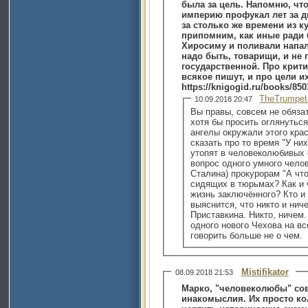
была за цель. Напомню, ч
империю профукал лет за д
за столько же времени из к
припомним, как иные ради 
Хиросиму и поливали напал
надо быть, товарищи, и не 
государственной. Про крит
всякое пишут, и про цели их
https://knigogid.ru/books/850
TheTrumpet
10.09.2018 20:47
Вы правы, совсем не обяза
хотя бы просить оглянуться
ангелы окружали этого кра
сказать про то время "У ни
утопят в человеколюбивых
вопрос одного умного челов
Сталина) прокурорам "А что
сидящих в тюрьмах? Как и 
жизнь заключённого? Кто и
выяснится, что никто и нич
Приставкина. Никто, ничем
одного нового Чехова на вс
говорить больше не о чем.
Mistifikator
08.09.2018 21:53
Марко, "человеколюбы" со
инакомыслия. Их просто кол