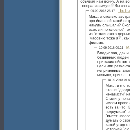
объявил нам войну. А на во
Генералиссимусе? Вы загнал
TheTru
09.09.2018 23:17
Макс, а сколько австр
про большой такой ост
нибудь слышали? Скол
всех ли поголовно? Т
из "сталинского дерьма" п
"часовню тоже я?", ка
фильме.
M
10.09.2018 00:21
Владислав, дак и 
безвинных людей у
при каких обстоят
цели или результа
неприменимы зако
меньше, принял - 
10.09.2018 01
Макс, и я о т
это не "двад
ненависти" на
Сталину нена
имеем право 
есть за что.
недоумкам" эт
"имеет нагло
думать о сво
какой угодно 
историей "лю