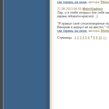
где герань на окне-
автора
Shim
27.08.2013 06:55
MitinVladimir
Лар, и я тебя открыл для себя к
герани ядовито-красной...)
"Я правил своё стихотворение по
Вечером я вернул её на место." Ос
где герань на окне-
автора
Shim
Страницы:
1
2
3
4
5
6
7
8
9
10
>>