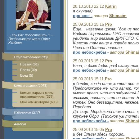
28.10.2013 22:12
Katrin
я скучала)
про снег -
автора
Shimaim
25.09.2013 15:16
Pro
Еще... название цикла: "дом из п
Вадима Перельмана ПРО взаимоп
-- Как Вас представить ? ---
увидеть мир глазами ДРУГОГО. От
Представьте меня Одри
Хепберн.
Кингсли там ваще в поряде полно
Чего-то Остапа понесло...
про небоскребы -
автора
Shima
Опубликованное (96)
25.09.2013 15:12
Pro
Поэзия (61)
Блин, я даже (один раз) скажу так
Проза (30)
про небоскребы -
автора
Shima
Бред (5)
25.09.2013 15:11
Pro
я балдю, когда стих хотят про-че
Комментарии (1071)
Предположите же, что автор, ко
имеет право, что-то задумать!
Комментарии к моим
произведениям (376)
глазами, понять, что он хотел. 
мотек! Оно беззащитное, нежное.
Мои комментарии (695)
Передала.
Да. еще. Мордюкова тоже очень 
Избранное (277)
крупнее Одри. (Тихонов уж точно 
про небоскребы -
автора
Shima
Альбом
25.09.2013 15:05
Pro
и без Эльзы здесь хорошо...
про небоскребы -
автора
Shima