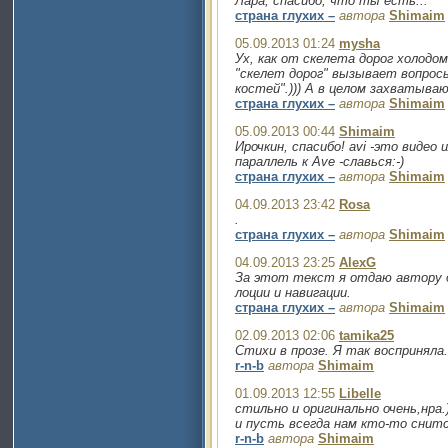
Лара, спасибо, что ты есть...
страна глухих –
автора
Shimaim
05.09.2013 01:24
mysha
Ух, как от скелета дорог холодо
"скелет дорог" вызывает вопрос
костей".))) А в целом захватыва
страна глухих –
автора
Shimaim
05.09.2013 00:44
Shimaim
Ирочкин, спасибо! avi -это видео и
параллель к Ave -славься:-)
страна глухих –
автора
Shimaim
04.09.2013 23:42
Rosa
.
страна глухих –
автора
Shimaim
04.09.2013 23:25
AlexG
За этот текст я отдаю автору д
лоции и навигации.
страна глухих –
автора
Shimaim
02.09.2013 02:06
tamika25
Стихи в прозе. Я так восприняла. 
r-n-b
автора
Shimaim
01.09.2013 12:55
Libelle
стильно и оригинально очень,нра.
и пусть всегда нам кто-то снитс
r-n-b
автора
Shimaim