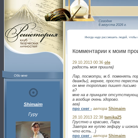
Сегодня
6 августа 2026 г.
Иногда надо рассмешить людей, чтобы 
Комментарии к моим пр
29.10.2013 00:36
ole
радость моя пришла)
Обо мне
Лар, посмотри, м.б. поменять пор
дважды), вернее, просто перест
он мне торопливо пишет письмо
а?
мне на в принципе отсутствующи
а вообще очень здорово.
Shimaim
ага)
про снег -
автора
Shimaim
Гуру
28.10.2013 22:38
tamika25
Грустно и красиво, Лара.
Завтра же куплю зефиру и шоколад
что есть...)
про снег -
автора
Shimaim