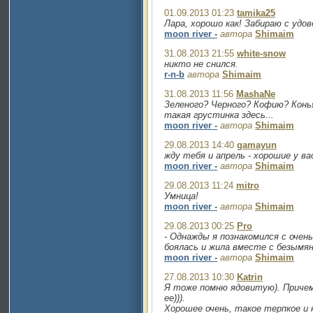
01.09.2013 01:23
tamika25
Лара, хорошо как! Забираю с удо
moon river -
автора
Shimaim
31.08.2013 21:55
white-snow
никто не снился.
r-n-b
автора
Shimaim
31.08.2013 11:56
MashaNe
Зеленого? Черного? Кофию? Конья
такая грустинка здесь...
moon river -
автора
Shimaim
29.08.2013 14:40
gamayun
жду тебя и апрель - хорошие у вас
moon river -
автора
Shimaim
29.08.2013 11:24
mitro
Умница!
moon river -
автора
Shimaim
29.08.2013 00:25
Pro
- Однажды я познакомился с очен
боялась и жила вместе с безымян
moon river -
автора
Shimaim
27.08.2013 10:30
Katrin
Я тоже помню ядовитую). Приче
ее))).
Хорошее очень, такое терпкое и 