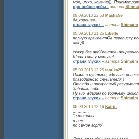
мое, имхо, конечно)). Присмотрит
про небоскребы -
автора
Shima
09.09.2013 22:53
MashaNe
да,хорошее...
страна глухих –
автора
Shimaim
05.09.2013 21:25
Libelle
полную аргументОв переписку по
ага.)))
скажу без аргУментов- понравило
Шана Това у-метука!
страна глухих –
автора
Shimaim
05.09.2013 12:26
tamika25
Оазис в пустыне, где глас вопи
благодарного слушателя.)
Отсюда и прекрасный результат
Забираю себе.
Ну шо, вдарим по горячему шокола
страна глухих –
автора
Shimaim
05.09.2013 12:16
Katrin
.............
"и тишины
в нем
по самое горло"
.....................