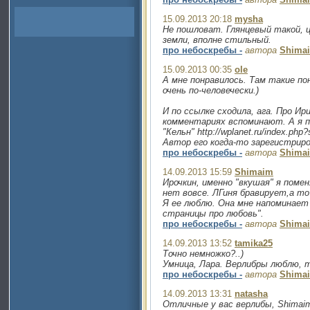
15.09.2013 20:18
mysha
Не пошловат. Глянцевый такой, 
земли, вполне стильный.
про небоскребы -
автора
Shima
15.09.2013 00:35
ole
А мне понравилось. Там такие п
очень по-человечески.)
И по ссылке сходила, ага. Про И
комментариях вспоминают. А я п
"Кельн" http://wplanet.ru/index.ph
Автор его когда-то зарегистриро
про небоскребы -
автора
Shima
14.09.2013 15:59
Shimaim
Ирочкин, именно "вкушая" я помен
нет вовсе. ЛГиня бравирует,а то
Я ее люблю. Она мне напоминает 
страницы про любовь".
про небоскребы -
автора
Shima
14.09.2013 13:52
tamika25
Точно немножко?..)
Умница, Лара. Верлибры люблю, т
про небоскребы -
автора
Shima
14.09.2013 13:31
natasha
Отличные у вас верлибы, Shimaim