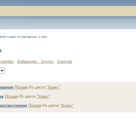
ение и даже не равнодушие, а ложь
а
Серебро
Избранное - Золото
Хоккура
ждение
Поэзия
Из цикла
"Хокку"
ик
Поэзия
Из цикла
"Хокку"
 просветлению
Поэзия
Из цикла
"Хокку"