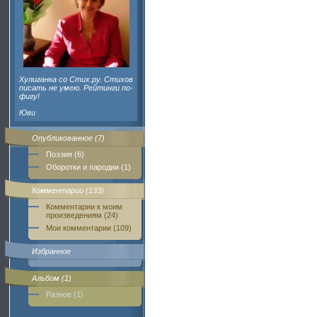
Хулиганка со Стих.ру. Стихов
писать не умею. Рейтинги по-
фигу!
Юви
Опубликованное (7)
Поэзия (6)
Оборотки и пародии (1)
Комментарии (133)
Комментарии к моим
произведениям (24)
Мои комментарии (109)
Избранное
Альбом (1)
Разное (1)