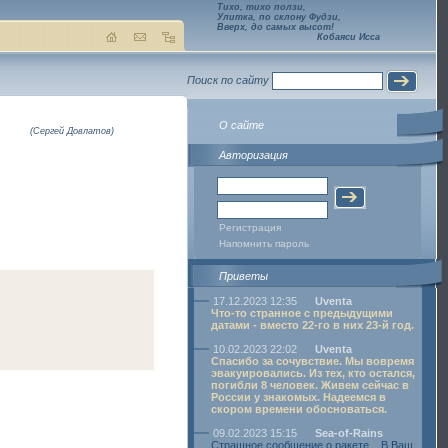
Тихо, тихо ползи,
Улитка, по склону Фудзи,
Вверх, до самых высот!
Кобаяси Исса
Поиск по сайту
О сайте
(Сергей Довлатов)
Авторизация
Регистрация
Напомнить пароль
Приветы
17.12.2023 12:35
Uventa
Что-то странное с предыдущими
датами - вместо 22-го в них 23-й год.
10.02.2023 22:02
Uventa
Спасибо за сочувствие. Мы вовремя
эвакуировались. Из тех, кто остался,
погибли 8 человек. Живем сейчас в
России у знакомых. Надеемся в
скором времени обосноваться.
09.02.2023 15:15
Sea-of-Rains
Страшное сообщение о ракете... В Ваш