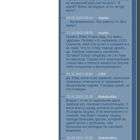
не нынешний дом она попала?.. В
какой? Живы ли родные, есть ли где
жить?..
09.02.2023 08:14
marko
... Жутковатенько. Про ракету-то. Все
живы?
27.10.2022 08:05
marko
Привет, Юви! Очень рад, что живы-
здоровы. Потому что, например, с310
(Харьков, кажется) исчез с концами и я
не знаю, что по этому поводу думать,
да. Хоккура закрылась насовсем.
Оставил только общалку, но это тоже
не навсегда. Однако все персональные
статистики и ленты в аккаунтах вполне
себе сохранены и функционируют.
21.11.2021 18:00
c310
Да, Юви, меня тоже удивило, насколько
затменье отличается от затмения в
предложном падеже. Словарь суров, но
это словарь.
31.03.2021 22:30
Nakahokku
Возраст, если со здоровьем диких
траблов нет, понятие относительное. У
меня месяц назад, коллега по работе в
45 родила пацана. И по менталитету и
энергии, она будет своему пацану
гораздо большим другом, который на
одной волне с ребенком, чем
большинство молодых по паспорту
мамашек.
29.03.2021 23:25
Nakahokku