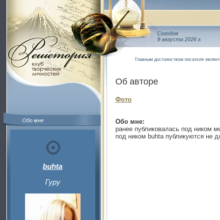
Сегодня
9 августа 2026 г.
Главным достоинством писателя являетс
Об авторе
Фото
Обо мне
Обо мне:
ранее публиковалась под ником м
под ником buhta публикуются не д
buhta
Гуру