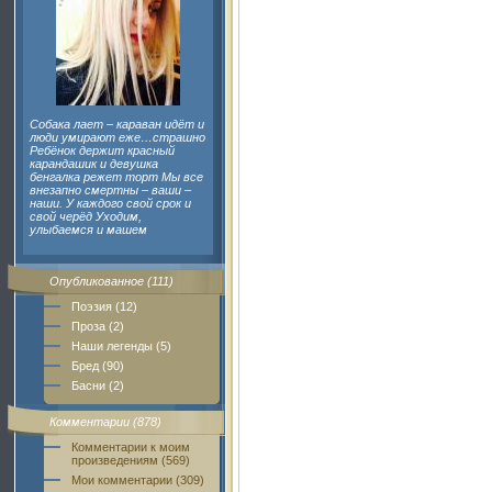
Собака лает – караван идёт и
люди умирают еже…страшно
Ребёнок держит красный
карандашик и девушка
бенгалка режет торт Мы все
внезапно смертны – ваши –
наши. У каждого свой срок и
свой черёд Уходим,
улыбаемся и машем
Опубликованное (111)
Поэзия (12)
Проза (2)
Наши легенды (5)
Бред (90)
Басни (2)
Комментарии (878)
Комментарии к моим
произведениям (569)
Мои комментарии (309)