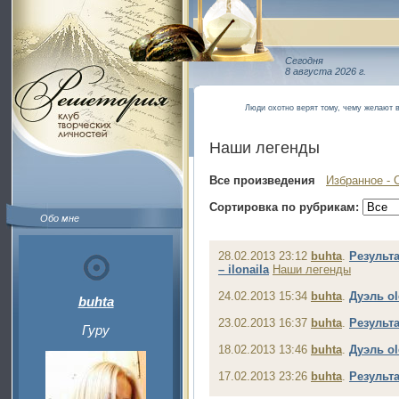
Сегодня
8 августа 2026 г.
Люди охотно верят тому, чему желают 
Наши легенды
Все произведения
Избранное - 
Сортировка по рубрикам:
Обо мне
28.02.2013 23:12
buhta
.
Результа
– ilonaila
Наши легенды
24.02.2013 15:34
buhta
.
Дуэль ol
buhta
23.02.2013 16:37
buhta
.
Результа
Гуру
18.02.2013 13:46
buhta
.
Дуэль ol
17.02.2013 23:26
buhta
.
Результа