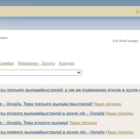
верить
(Гай Юлий Цезарь)
Серебро
Избранное - Золото
Хоккура
ты третьего выпада(выстрела), а так же подведение итогов в дуэли 
e – ilonaila. Тема третьего выпада (выстрела)!
Наши легенды
ты второго выпада(выстрела) в дуэли ole – ilonaila
Наши легенды
e – ilonaila. Тема второго выпада!
Наши легенды
ты первого выпада(выстрела) в дуэли ole – ilonaila
Наши легенды