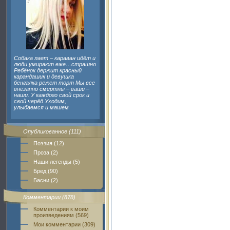
Собака лает – караван идёт и
люди умирают еже…страшно
Ребёнок держит красный
карандашик и девушка
бенгалка режет торт Мы все
внезапно смертны – ваши –
наши. У каждого свой срок и
свой черёд Уходим,
улыбаемся и машем
Опубликованное (111)
Поэзия (12)
Проза (2)
Наши легенды (5)
Бред (90)
Басни (2)
Комментарии (878)
Комментарии к моим
произведениям (569)
Мои комментарии (309)