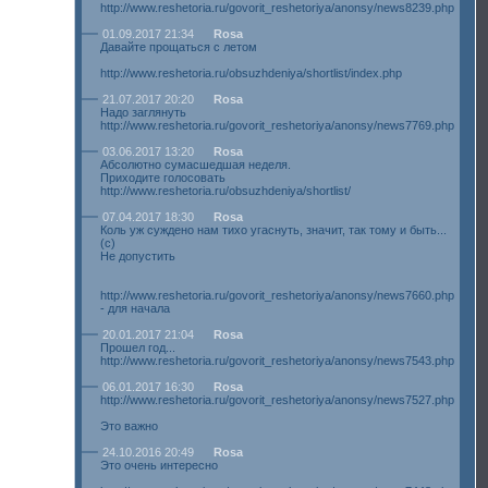
http://www.reshetoria.ru/govorit_reshetoriya/anonsy/news8239.php
01.09.2017 21:34
Rosa
Давайте прощаться с летом
http://www.reshetoria.ru/obsuzhdeniya/shortlist/index.php
21.07.2017 20:20
Rosa
Надо заглянуть
http://www.reshetoria.ru/govorit_reshetoriya/anonsy/news7769.php
03.06.2017 13:20
Rosa
Абсолютно сумасшедшая неделя.
Приходите голосовать
http://www.reshetoria.ru/obsuzhdeniya/shortlist/
07.04.2017 18:30
Rosa
Коль уж суждено нам тихо угаснуть, значит, так тому и быть...
(с)
Не допустить
http://www.reshetoria.ru/govorit_reshetoriya/anonsy/news7660.php
- для начала
20.01.2017 21:04
Rosa
Прошел год...
http://www.reshetoria.ru/govorit_reshetoriya/anonsy/news7543.php
06.01.2017 16:30
Rosa
http://www.reshetoria.ru/govorit_reshetoriya/anonsy/news7527.php
Это важно
24.10.2016 20:49
Rosa
Это очень интересно