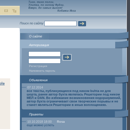
Тихо, тихо ползи,
Улитка, по склону Фудзи,
Вверх, до самых высот!
Кобаяси Исса
Поиск по сайту
О сайте
Авторизация
Регистрация
Напомнить пароль
Объявления
ole
07.12.2014
все тексты, публикующиеся под ником buhta не для
шорта, ранее автор бухта являлась Решетории под ником
МЕЛ и DAN. Во избежание возникновения недоразумений,
автор бухта ограничивает свои творческие порывы и не
станет являться Решетории в иных воплощениях.
Приветы
10.10.2018 18:00
Rosa
еще можно успеть