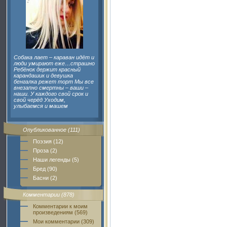
Собака лает – караван идёт и
люди умирают еже…страшно
Ребёнок держит красный
карандашик и девушка
бенгалка режет торт Мы все
внезапно смертны – ваши –
наши. У каждого свой срок и
свой черёд Уходим,
улыбаемся и машем
Опубликованное (111)
Поэзия (12)
Проза (2)
Наши легенды (5)
Бред (90)
Басни (2)
Комментарии (878)
Комментарии к моим
произведениям (569)
Мои комментарии (309)