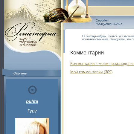
Сегодня
8 августа 2026 г.
Если когда-нибудь, гоняясь за счастьем
искавшей свои очки, обнаружите, что с
Комментарии
Комментарии к моим произведения
Мои комментарии (309)
Обо мне
buhta
Гуру