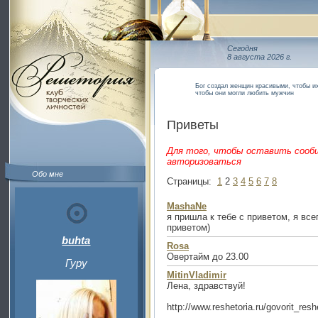
Сегодня
8 августа 2026 г.
Бог создал женщин красивыми, чтобы их
чтобы они могли любить мужчин
Приветы
Для того, чтобы оставить сооб
авторизоваться
Обо мне
Страницы:
1
2
3
4
5
6
7
8
MashaNe
я пришла к тебе с приветом, я все
приветом)
buhta
Rosa
Овертайм до 23.00
Гуру
MitinVladimir
Лена, здравствуй!
http://www.reshetoria.ru/govorit_re