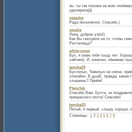
зы. ты так похожа на мою любимую
удочерила)))
natasha
Рада бесконечно. Спасибо.)
smaila
Лена, доброе утро!)
Как Вы смотрите на то, чтобы сме
Ристалища?
white-snow
Бух, я знаю тебя тыщу лет. Хорош
сайтике). И, конечно, обнимаю пу
tamika25
Бухтелыч, Тамилыч на связи, приё
спокойно. В душЕ, правда, какая-т
слышишь? Приём!
Ptenchik
Спасибо Вам, Бухта, за поздравле
прекрасного поэта! Спасибо!
tamika25
Пятый, я первый, слышу хорошо, 
Страницы:
1
2
3
4
5
6
7
8