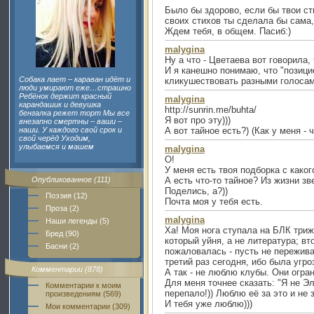
Было бы здорово, если бы твои ст
своих стихов ты сделала бы сама, 
Ждем тебя, в общем. Пасиб:)
malygina
Ну а что - Цветаева вот говорила, 
И я канешно понимаю, что "позицио
Собака лает – караван идёт и
кликушествовать разными голосами 
люди умирают еже…страшно
Ребёнок держит красный
malygina
карандашик и девушка
http://sunrin.me/buhta/
бенгалка режет торт Мы все
Я вот про эту)))
внезапно смертны – ваши –
наши. У каждого свой срок и
А вот тайное есть?) (Как у меня - 
свой черёд Уходим,
улыбаемся и машем
malygina
О!
У меня есть твоя подборка с какого
Опубликованное (111)
А есть что-то тайное? Из жизни зв
Поделись, а?))
Поэзия (12)
Почта моя у тебя есть.
Проза (2)
malygina
Наши легенды (5)
Ха! Моя нога ступала на БЛК триж
Бред (90)
который уйня, а не литература; вто
Басни (2)
пожаловалась - пусть не пережива
третий раз сегодня, ибо была уг
Комментарии (878)
А так - не люблю клубы. Они огран
Для меня точнее сказать: "Я не Эл
Комментарии к моим
перепало!)) Люблю её за это и не з
произведениям (569)
И тебя уже люблю)))
Мои комментарии (309)