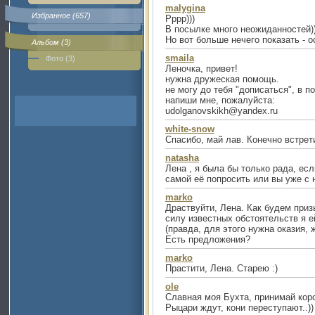
malygina
Избранное (657)
Рррр)))
В посылке много неожиданностей))
Но вот больше нечего показать - 
Альбом (3)
smaila
Фото (3)
Леночка, привет!
нужна дружеская помощь.
не могу до тебя "дописаться", в по
напиши мне, пожалуйста:
udolganovskikh@yandex.ru
white-snow
Спасибо, май лав. Конечно встрет
natasha
Лена , я была бы только рада, ес
самой её попросить или вы уже с 
marko
Драствуйти, Лена. Как будем приз
силу известных обстоятельств я е
(правда, для этого нужна оказия,
Есть предложения?
marko
Прастити, Лена. Старею :)
ole
Славная моя Бухта, принимай коро
Рыцари ждут, кони переступают..))