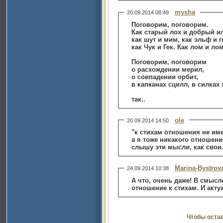
mysha
20.09.2014 08:49
Поговорим, поговорим.
Как старый лох и добрый и
как шут и мим, как эльф и г
как Чук и Гек. Как лом и лом
Поговорим, поговорим
о расхождении мерил,
о совпадении орбит,
в капканах сцилл, в силках 
так..
ole
20.09.2014 14:50
"к стихам отношения не им
а я тоже никакого отношени
слышу эти мысли, как свои.
Marina-Bystrov
24.09.2014 10:38
А что, очень даже! В смысл
отношение к стихам. И актуа
Чтобы оста