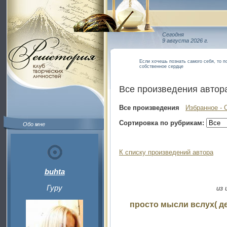
Сегодня
9 августа 2026 г.
Если хочешь познать самого себя, то п
собственное сердце
Все произведения автор
Все произведения
Избранное - 
Сортировка по рубрикам:
Обо мне
К списку произведений автора
buhta
Гуру
из 
просто мысли вслух( д