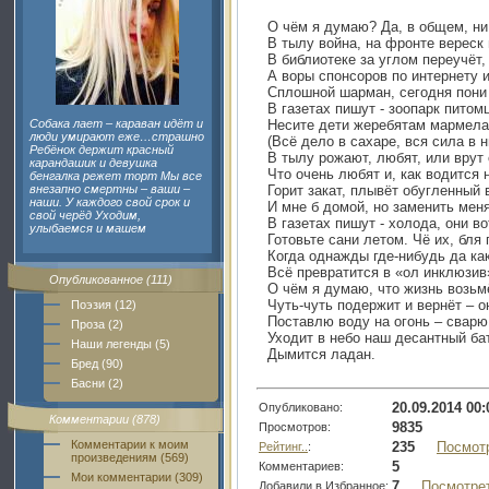
О чём я думаю? Да, в общем, н
В тылу война, на фронте вереск
В библиотеке за углом переучёт,
А воры спонсоров по интернету 
Сплошной шарман, сегодня пони
В газетах пишут - зоопарк питом
Собака лает – караван идёт и
Несите дети жеребятам мармел
люди умирают еже…страшно
(Всё дело в сахаре, вся сила в н
Ребёнок держит красный
В тылу рожают, любят, или врут 
карандашик и девушка
Что очень любят и, как водится 
бенгалка режет торт Мы все
внезапно смертны – ваши –
Горит закат, плывёт обугленный 
наши. У каждого свой срок и
И мне б домой, но заменить меня
свой черёд Уходим,
В газетах пишут - холода, они во
улыбаемся и машем
Готовьте сани летом. Чё их, бля г
Когда однажды где-нибудь да как
Всё превратится в «ол инклюзив
Опубликованное (111)
О чём я думаю, что жизнь возьм
Чуть-чуть подержит и вернёт – о
Поэзия (12)
Поставлю воду на огонь – сварю
Проза (2)
Уходит в небо наш десантный ба
Наши легенды (5)
Дымится ладан.
Бред (90)
Басни (2)
20.09.2014 00:
Опубликовано:
Комментарии (878)
9835
Просмотров:
Комментарии к моим
235
Посмот
Рейтинг..
:
произведениям (569)
5
Комментариев:
Мои комментарии (309)
7
Посмотре
Добавили в Избранное: