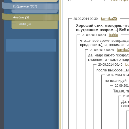
Избранное (657)
Альбом (3)
tamika25
20.09.2014 00:30
Фото (3)
Хороший стих, молодец, чт
внутренним взором...) Всё в
buhta
20.09.2014 00:34
что...я всё время возвращ
продолжить), и, понимаю, чт
tamika
20.09.2014 00:39
да, надо как-то продо
главном. и - как-то на
bu
20.09.2014 00:40
после выборов...м
20.09.2014 00
не планируй.
20.09.20
Тамил, т
20.
Да, 
наши