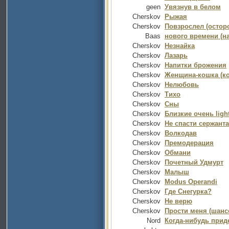
geen
Увязнув в белом
Cherskov
Рыжая
Cherskov
Повзрослел (осторо
Baas
нового времени (на
Cherskov
Незнайка
Cherskov
Лазарь
Cherskov
Напитки брожения
Cherskov
Женщина-кошка (ко
Cherskov
Нелюбовь
Cherskov
Тихо
Cherskov
Сны
Cherskov
Близкие очень ligh
Cherskov
Не спасти сержант
Cherskov
Волкодав
Cherskov
Премодерация
Cherskov
Обмани
Cherskov
Почетный Удмурт
Cherskov
Малыш
Cherskov
Modus Operandi
Cherskov
Где Снегурка?
Cherskov
Не верю
Cherskov
Прости меня (шанс
Nord
Когда-нибудь приде