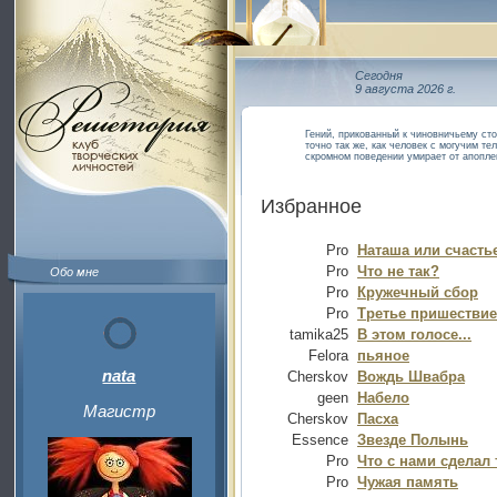
Сегодня
9 августа 2026 г.
Гений, прикованный к чиновничьему сто
точно так же, как человек с могучим т
скромном поведении умирает от апопле
Избранное
Pro
Наташа или счасть
Pro
Что не так?
Обо мне
Pro
Кружечный сбор
Pro
Третье пришествие
tamika25
В этом голосе...
Felora
пьяное
nata
Cherskov
Вождь Швабра
geen
Набело
Магистр
Cherskov
Пасха
Essence
Звезде Полынь
Pro
Что с нами сделал
Pro
Чужая память