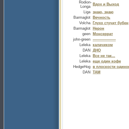
Rodion-
Вдох и Выход
Longa
Liga
знаю, знаю
Barmaglot
Вечность
Volcha
Глухо стучит бубен
Barmaglot
Нерон
geen
Монсеррат
john-green
--------------------
Leleka
калачиком
DAN
ДНО
Leleka
Все не так...
Leleka
еще один кофе
HedgeHog
в плоскости одино
DAN
ТАМ