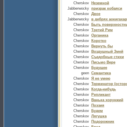
Cherskov
Неземной
Jabberwocky
призрак кобаяси
Cherskov
Двое
Jabberwocky
в дебрях аокигаха
Cherskov
Быть поверхностны
Cherskov
Третий Рим
Cherskov
Органика
Cherskov
Коротко
Cherskov
Вернуть бы
Cherskov
Воздушный Змей
Cherskov
Съедобные стихи
Cherskov
Письмо Вере
Cherskov
Будущее
geen
Семантика
Cherskov
Я не умею
Cherskov
Терминатор (осторо
Cherskov
Когда-нибудь
Cherskov
Репликант
Cherskov
Ванька хорунжий
Cherskov
Поэзия
Cherskov
Будем
Cherskov
Лягушка
Cherskov
Подорожник
Cherskov
Бред