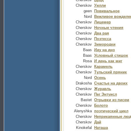
Cherskov
Уилли
geen
Повивальное
Nord
Вежливое вожделе
Cherskov
Лицемер
Cherskov
Ночные чтения
Cherskov
Два рая
Cherskov
Поэтесса
Cherskov
Зимородки
Baas
Иду на дно
Baas
Условный стишок
Rosa
И день как миг
Cherskov
Карамель
Cherskov
Тульский пряник
Nord
Осень
Drakosha
Счастье на двоих
Cherskov
Журавль
Cherskov
Пег Энтуисл
Bastet
Отрывки из писем
Cherskov
Болото
Alenyshka
поэтический цикл
Cherskov
Неприкаянные лю
Cherskov
Дай
Kinokefal
Наташа