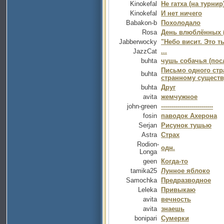
Kinokefal
Не гатха (на турнир
Kinokefal
И нет ничего
Babakon-b
Похолодало
Rosa
День влюблённых (
Jabberwocky
"Небо висит. Это ты
JazzCat
...
buhta
чушь собачья (пос
Письмо одного стр
buhta
странному существ
buhta
Друг
avita
жемчужное
john-green
--------------------------
fosin
паводок Ахерона
Serjan
Рисунок тушью
Astra
Страх
Rodion-
одн.
Longa
geen
Когда-то
tamika25
Лунное яблоко
Samochka
Предразводное
Leleka
Привыкаю
avita
вечность
avita
знаешь
bonipari
Сумерки