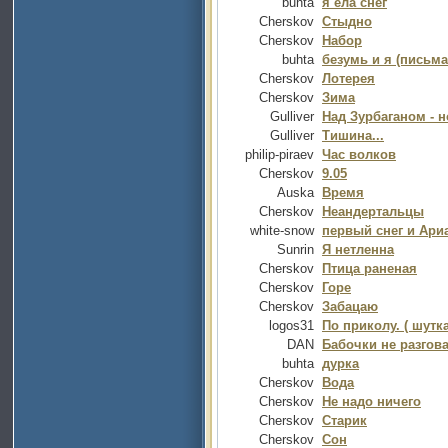
buhta
я ела снег
Cherskov
Стыдно
Cherskov
Набор
buhta
безумь и я (письма
Cherskov
Лотерея
Cherskov
Зима
Gulliver
Над Зурбаганом - н
Gulliver
Тишина...
philip-piraev
Час волков
Cherskov
9.05
Auska
Время
Cherskov
Неандертальцы
white-snow
первый снег и Ари
Sunrin
Я нетленна
Cherskov
Птица раненая
Cherskov
Горе
Cherskov
Забацаю
logos31
По приколу. ( шутка
DAN
Бабочки не разгов
buhta
дурка
Cherskov
Вода
Cherskov
Не надо ничего
Cherskov
Старик
Cherskov
Сон