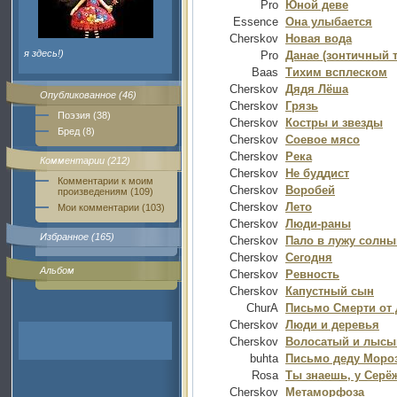
Pro
Юной деве
Essence
Она улыбается
Cherskov
Новая вода
я здесь!)
Pro
Данае (зонтичный 
Baas
Тихим всплеском
Cherskov
Дядя Лёша
Опубликованное (46)
Cherskov
Грязь
Поэзия (38)
Cherskov
Костры и звезды
Бред (8)
Cherskov
Соевое мясо
Cherskov
Река
Комментарии (212)
Cherskov
Не буддист
Комментарии к моим
Cherskov
Воробей
произведениям (109)
Cherskov
Лето
Мои комментарии (103)
Cherskov
Люди-раны
Избранное (165)
Cherskov
Пало в лужу солны
Cherskov
Сегодня
Альбом
Cherskov
Ревность
Cherskov
Капустный сын
ChurA
Письмо Смерти от 
Cherskov
Люди и деревья
Cherskov
Волосатый и лысы
buhta
Письмо деду Мороз
Rosa
Ты знаешь, у Серё
Cherskov
Метаморфоза