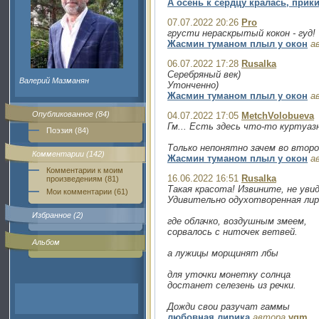
А осень к сердцу кралась, при
07.07.2022 20:26
Pro
грусти нераскрытый кокон - гуд!
Жасмин туманом плыл у окон
а
06.07.2022 17:28
Rusalka
Серебряный век)
Валерий Мазманян
Утонченно)
Жасмин туманом плыл у окон
а
Опубликованное (84)
04.07.2022 17:05
MetchVolobueva
Гм... Есть здесь что-то куртуаз
Поэзия (84)
Только непонятно зачем во второ
Комментарии (142)
Жасмин туманом плыл у окон
а
Комментарии к моим
16.06.2022 16:51
Rusalka
произведениям (81)
Такая красота! Извините, не увид
Мои комментарии (61)
Удивительно одухотворенная лир
Избранное (2)
где облачко, воздушным змеем,
сорвалось с ниточек ветвей.
Альбом
а лужицы морщинят лбы
для уточки монетку солнца
достанет селезень из речки.
Дожди свои разучат гаммы
любовная лирика
автора
vgm