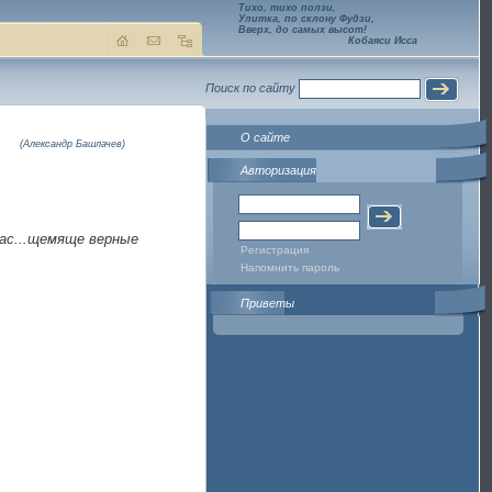
Тихо, тихо ползи,
Улитка, по склону Фудзи,
Вверх, до самых высот!
Кобаяси Исса
Поиск по сайту
О сайте
(Александр Башлачев)
Авторизация
Вас...щемяще верные
Регистрация
Напомнить пароль
Приветы