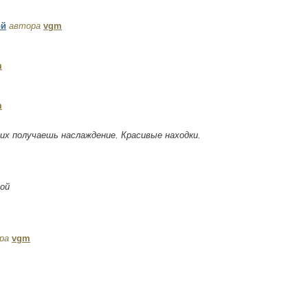
ой
автора
vgm
m
m
их получаешь наслаждение. Красивые находки.
ой
ра
vgm