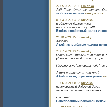
27.05.2022 22:05
Limerika
Аяй. Давно баллы не ставила. Ош
любовная лирика
автора
vgm
01.04.2022 03:58
Rusalka
и облачком белого пара
плохое слетает с души!!!
Берёза серебряный волос украс
20.10.2021 15:07
nevsky
Хорошо.
А клёнам в жёлтые ладони дожд
20.07.2021 13:42
nevsky
Очень мило, только вот вопрос, Ва
(А нравственный закон внутри на
Просто если "половина неба" то 
А так романтично, конечно:)
А бабочка над красной розой
ав
13.06.2021 00:33
Rusalka
поцелованный бабочкой белой
лепестки осыпает тюльпан -
красота!
Поцелованный бабочкой белой