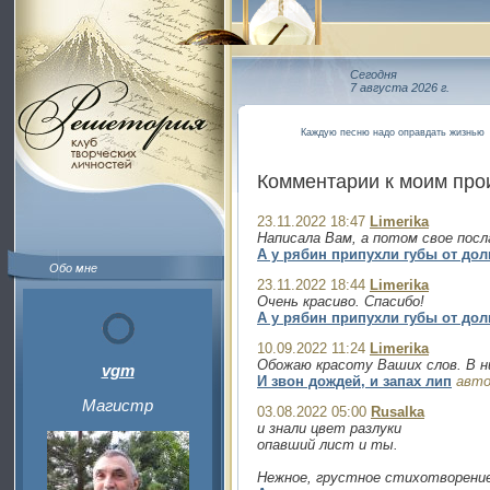
Сегодня
7 августа 2026 г.
Каждую песню надо оправдать жизнью
Комментарии к моим пр
23.11.2022 18:47
Limerika
Написала Вам, а потом свое посл
А у рябин припухли губы от дол
Обо мне
23.11.2022 18:44
Limerika
Очень красиво. Спасибо!
А у рябин припухли губы от дол
10.09.2022 11:24
Limerika
Обожаю красоту Ваших слов. В н
vgm
И звон дождей, и запах лип
авто
Магистр
03.08.2022 05:00
Rusalka
и знали цвет разлуки
опавший лист и ты.
Нежное, грустное стихотворение