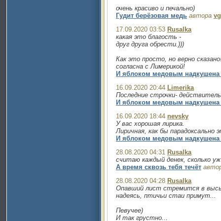
очень красиво и печально)
Гудит берёзовая медь
автора
v
17.09.2020 03:53
Rusalka
какая это благость -
друг друга обрести.)))
Как это просто, но верно сказано
согласна с Лимерикой!
И яблоком медовым надкушена
16.09.2020 20:44
Limerika
Последние строчки- действитель
И яблоком медовым надкушена
16.09.2020 18:44
nevsky
У вас хорошая лирика.
Лиричная, как бы парадоксально э
И яблоком медовым надкушена
28.08.2020 04:31
Rusalka
считаю каждый денек, сколько уж
А время сквозь тебя течёт
авто
28.08.2020 04:28
Rusalka
Опавший лист стремится в высь
надеясь, птичьи стаи примут...
Певучее)
И так грустно...