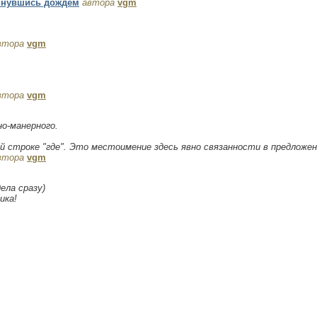
кинувшись дождём
автора
vgm
втора
vgm
втора
vgm
но-манерного.
й строке "где". Это местоимение здесь явно связанности в предложен
втора
vgm
ела сразу)
ика!