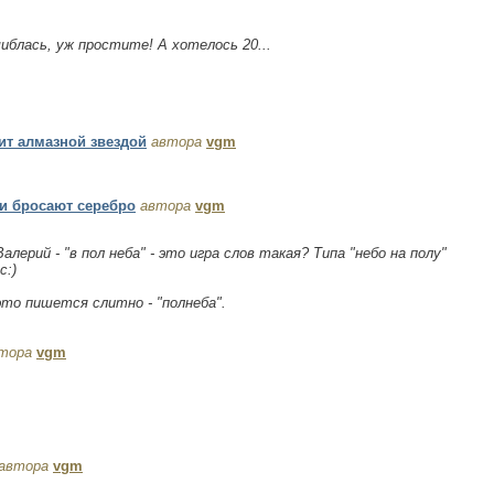
иблась, уж простите! А хотелось 20...
ит алмазной звездой
автора
vgm
и бросают серебро
автора
vgm
лерий - "в пол неба" - это игра слов такая? Типа "небо на полу"
с:)
это пишется слитно - "полнеба".
тора
vgm
автора
vgm