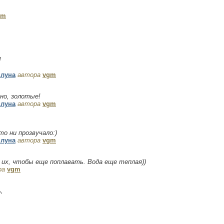
gm
!
 луна
автора
vgm
но, золотые!
 луна
автора
vgm
то ни прозвучало:)
 луна
автора
vgm
 их, чтобы еще поплавать. Вода еще теплая))
ра
vgm
,