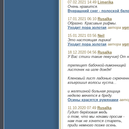
07.02.2021 14:49
Limerika
Очень нравится.
Вчерашний снег - полоской бел
17.01.2021 06:10
Rusalka
Образно. Красивые рифмы.
Уходит пора золотая
автора
vg
15.01.2021 03:56
Neil
Это настоящая лирика!
Уходит пора золотая
автора
vg
18.12.2020 04:56
Rusalka
У Вас стихи такие певучие) От н
трепещет бабочкой-лимонницей
листочек на игле дождя!
Кленовый лист ладонью скрюченн
взъерошил волосы куста...
и желтизной больная рощица
неделю мечется в бреду.
Осины красятся румянами
авто
11.10.2020 07:49
Rusalka
Гудит берёзовая медь
о том, что мы ночами просим -
нам так не хочется стареть,
приди немного позже осень.