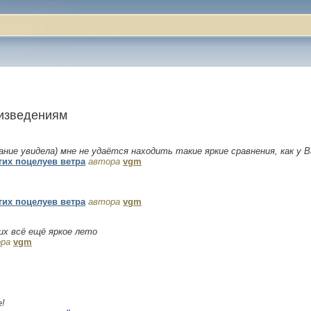
оизведениям
ание увидела) мне не удаётся находить такие яркие сравнения, как у 
гих поцелуев ветра
автора
vgm
гих поцелуев ветра
автора
vgm
их всё ещё яркое лето
ра
vgm
!