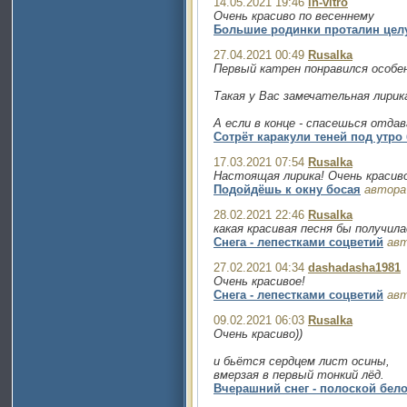
14.05.2021 19:46
in-vitro
Очень красиво по весеннему
Большие родинки проталин целу
27.04.2021 00:49
Rusalka
Первый катрен понравился особе
Такая у Вас замечательная лирик
А если в конце - спасешься отдав
Сотрёт каракули теней под утро
17.03.2021 07:54
Rusalka
Настоящая лирика! Очень красиво
Подойдёшь к окну босая
автора
28.02.2021 22:46
Rusalka
какая красивая песня бы получила
Снега - лепестками соцветий
ав
27.02.2021 04:34
dashadasha1981
Очень красивое!
Снега - лепестками соцветий
ав
09.02.2021 06:03
Rusalka
Очень красиво))
и бьётся сердцем лист осины,
вмерзая в первый тонкий лёд.
Вчерашний снег - полоской бел