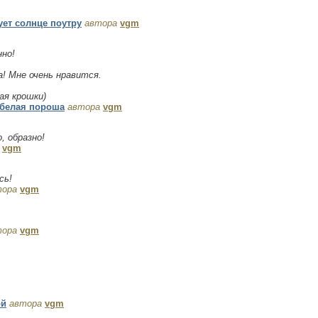
ет солнце поутру
автора
vgm
нно!
а! Мне очень нравится.
ая крошки)
 белая пороша
автора
vgm
, образно!
vgm
сь!
тора
vgm
тора
vgm
ой
автора
vgm