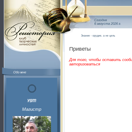
Сегодня
6 августа 2026 г.
Знание - орудие, а не цель
Приветы
Для того, чтобы оставить сооб
авторизоваться
Обо мне
vgm
Магистр