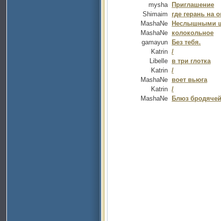
mysha
Приглашение
Shimaim
где герань на о
MashaNe
Неслышными 
MashaNe
колокольное
gamayun
Без тебя.
Katrin
/
Libelle
в три глотка
Katrin
/
MashaNe
воет вьюга
Katrin
/
MashaNe
Блюз бродячей