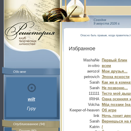
Сегодня
9 августа 2026 г.
Опасно быть правым, когда правительс
Избранное
MashaNe
Первый блин
in-vitro
всем
aerozol
Мои друзья...
Обо мне
petrovich
Эпоха ясности
Sarah
Как же в комна
Sarah
Не позвоню...
111111
Тесто моё дыши
wilt
IRIHA
Одна осенняя 
Volcha
Мёд поэзии (на
Гуру
Keeper-of-heaven
Об игре
link
Ночь гонит ден
Sarah
Вернешься на м
Опубликованное (94)
Katrin
/
Поэзия (80)