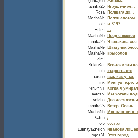
gamayun
Живём...
tamika25
Игрушечное...
Rosa
Полшага до...
MashaNe
Полушепотом
ole
м.3197
Helmi
...
MashaNe
Пред снежное
tamika25
Я вдыхала осен
MashaNe
Шкатулка бесс
MashaNe
крысолов
Helmi
...
SukinKot
Все-таки эти 
ole
старость это
ierene
всё, как у нас
link
Мокнув перо, 
PerGYNT
Когда я умирал
aerozol
Мы хотели воды
Volcha
Два часа жизни
tamika25
Ветер. Осень...
MashaNe
Монолог ни о 
Katrin
/
ole
сестра
LunnayaZhelch
Иванова лоша
logos31
Этот город...