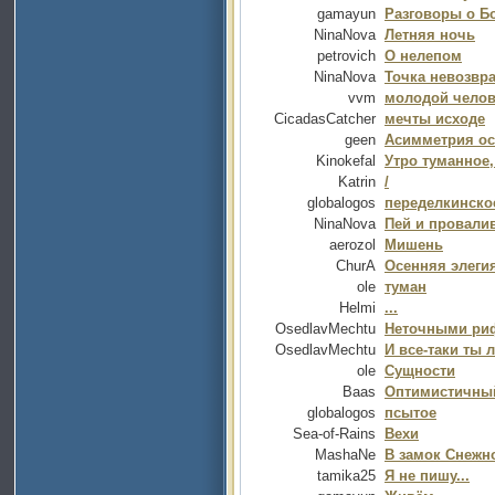
gamayun
Разговоры о Б
NinaNova
Летняя ночь
petrovich
О нелепом
NinaNova
Точка невозвра
vvm
молодой челов
CicadasCatcher
мечты исходе
geen
Асимметрия ос
Kinokefal
Утро туманное,
Katrin
/
globalogos
переделкинско
NinaNova
Пей и провали
aerozol
Мишень
ChurA
Осенняя элеги
ole
туман
Helmi
...
OsedlavMechtu
Неточными риф
OsedlavMechtu
И все-таки ты 
ole
Сущности
Baas
Оптимистичны
globalogos
псытое
Sea-of-Rains
Вехи
MashaNe
В замок Снежн
tamika25
Я не пишу...