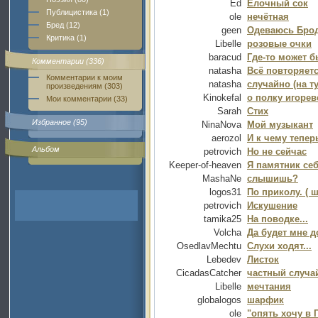
Ed
Ёлочный сок
Публицистика (1)
ole
нечётная
Бред (12)
geen
Одеваюсь Бро
Критика (1)
Libelle
розовые очки
baracud
Где-то может б
Комментарии (336)
natasha
Всё повторяетс
Комментарии к моим
natasha
случайно (на т
произведениям (303)
Kinokefal
о полку игорев
Мои комментарии (33)
Sarah
Стих
Избранное (95)
NinaNova
Мой музыкант
aerozol
И к чему теперь
Альбом
petrovich
Но не сейчас
Keeper-of-heaven
Я памятник себе
MashaNe
слышишь?
logos31
По приколу. ( ш
petrovich
Искушение
tamika25
На поводке...
Volcha
Да будет мне 
OsedlavMechtu
Слухи ходят...
Lebedev
Листок
CicadasCatcher
частный случа
Libelle
мечтания
globalogos
шарфик
ole
"опять хочу в 