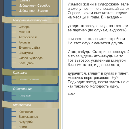
Критика
Избыток жизни в судорожном теле
Избранное - Серебро
и смену поз — не спрашивай заче
Избранное - Золото
Спроси, зачем сменяются недели
на месяцы и годы. В «академ»
Говорит «Решетория»!
уходит второкурсница, на третьем
Обзоры
её партнер (по слухам, андрогин)
Мнения
Авторское Я
спивается, становится отребьем.
Анонсы
Но этот слух сменяется другим.
Дневник сайта
Итак, забудь. Смотри не перепутай
Шкатулка
а то забудешь что-нибудь не то.
Слово Буквоеда
Тот выговор, усиленный минутой
Календари
беспамятства, и дачное лото, —
Конкурсы
дурачится, глядит в кулак и тянет,
мешочек перетряхивает. Ну?!
Блиц-хроники
Подходит поезд, поезд ждать не с
как таковую молодость одну.
Обсуждения
1992
Кулуары
Библиотека
Камертон
Высказанное
Визуарий
Книги