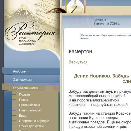
Сегодня
9 августа 2026 г.
Жизнь не может быть лекарством от сме
жизни.
Камертон
Вернуться
Редсовет
Денис Новиков. Забудь 
Экспертиза
сли
Опубликованное
Забудь раздельный звук и призвук
Поэзия
малороссийский выговор живой
и на пороге малогабаритной
Проза
квартиры — поцелуй как таковой.
Публицистика
Наши легенды
Забудь пикник на станции Красков
Бред
на станции Кусково перерыв
Оборотки и пародии
в движенье поездов. Ещё не скоро
Прищур окрестной зелени игрив.
Стихи для детей