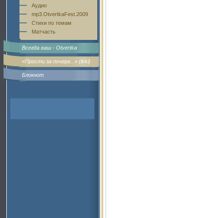
Аудио
mp3.OtvertkaFest.2009
Стихи по темам
Матчасть
Всегда ваш - Otvertka
«Прости за почерг...» (ikki)
Блокнот