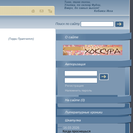
Тихо, тихо ползи,
Улитка, по склону Фудзи,
Вверх, до самых высот!
Кобаяси Исса
Поиск по сайту
О сайте
(Терри Пратчетт)
Авторизация
Регистрация
Напомнить пароль
На сайте (0)
Литературные хроники
Шкатулка
16.03.2026
Когда проснешься