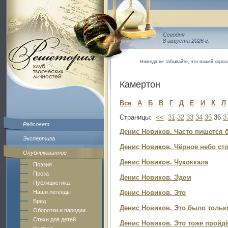
Сегодня
8 августа 2026 г.
Никогда не забывайте, что вашей корон
Камертон
Все
А
Б
В
Г
Д
Е
И
К
Л
Страницы:
<<
31
32
33
34
35
36
3
Редсовет
Денис Новиков. Часто пишется бо
Экспертиза
Денис Новиков. Чёрное небо сто
Опубликованное
Денис Новиков. Чукоккала
Поэзия
Проза
Денис Новиков. Эдем
Публицистика
Наши легенды
Денис Новиков. Это
Бред
Денис Новиков. Это было только
Оборотки и пародии
Стихи для детей
Денис Новиков. Это тоже пройдёт