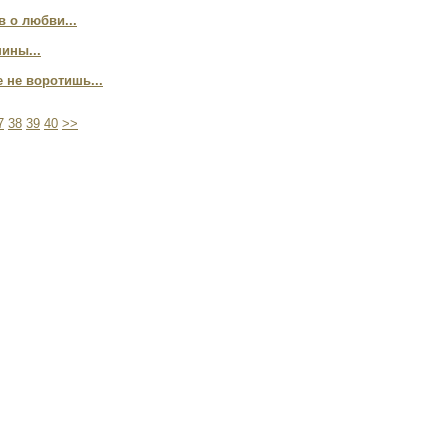
в о любви...
ины...
 не воротишь...
7
38
39
40
>>