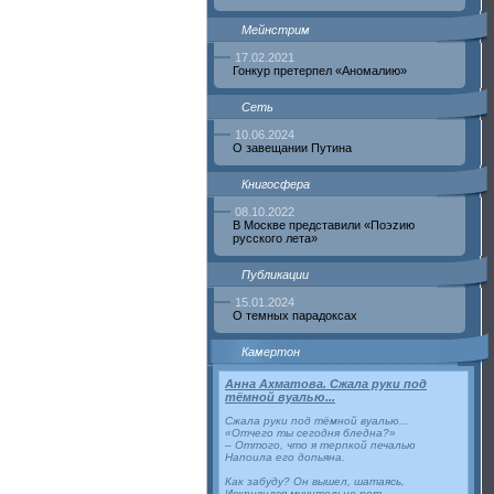
Мейнстрим
17.02.2021
Гонкур претерпел «Аномалию»
Сеть
10.06.2024
О завещании Путина
Книгосфера
08.10.2022
В Москве представили «Поэzию
русского лета»
Публикации
15.01.2024
О темных парадоксах
Камертон
Анна Ахматова. Сжала руки под
тёмной вуалью...
Сжала руки под тёмной вуалью...
«Отчего ты сегодня бледна?»
– Оттого, что я терпкой печалью
Напоила его допьяна.
Как забуду? Он вышел, шатаясь,
Искривился мучительно рот...