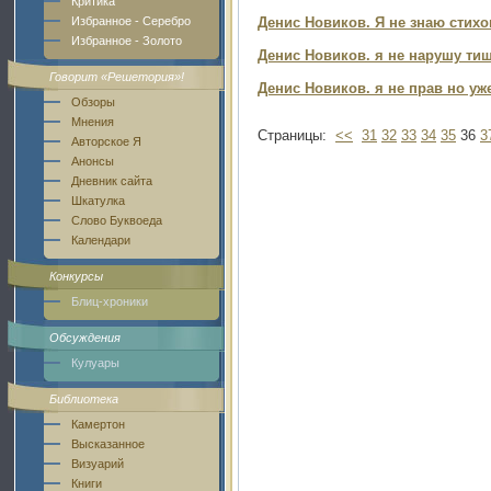
Критика
Избранное - Серебро
Денис Новиков. Я не знаю стихо
Избранное - Золото
Денис Новиков. я не нарушу тиш
Говорит «Решетория»!
Денис Новиков. я не прав но уже
Обзоры
Мнения
Страницы:
<<
31
32
33
34
35
36
3
Авторское Я
Анонсы
Дневник сайта
Шкатулка
Слово Буквоеда
Календари
Конкурсы
Блиц-хроники
Обсуждения
Кулуары
Библиотека
Камертон
Высказанное
Визуарий
Книги