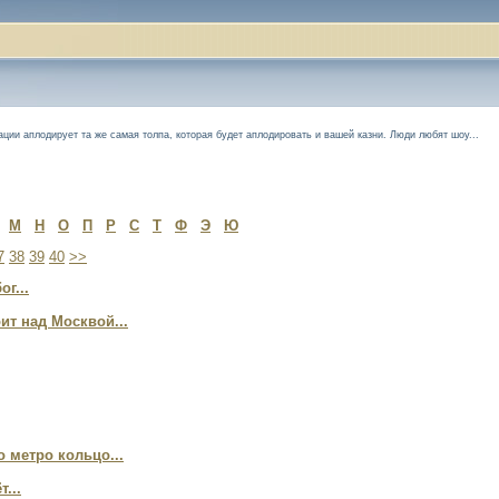
ации аплодирует та же самая толпа, которая будет аплодировать и вашей казни. Люди любят шоу...
М
Н
О
П
Р
С
Т
Ф
Э
Ю
7
38
39
40
>>
г...
ит над Москвой...
 метро кольцо...
...