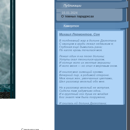
Публикации
15.01.2024
О темных парадоксах
Камертон
Михаил Лермонтов. Сон
В полдневный жар в долине Дагестана
С свинцом в груди лежал недвижим я;
Глубокая еще дымилась рана;
По капле кровь точилася моя.
Лежал один я на песке долины;
Уступы скал теснилися кругом,
И солнце жгло их желтые вершины
И жгло меня — но спал я мертвым сном.
И снился мне сияющий огнями
Вечерний пир, в родимой стороне.
Меж юных жен, увенчанных цветами,
Шел разговор веселый обо мне.
Но в разговор веселый не вступая,
Сидела там задумчиво одна,
И в грустный сон душа ее младая
Бог знает чем была погружена;
И снилась ей долина Дагестана;
Знакомый труп лежал в долине той;
В его груди дымясь чернела рана,
И кровь лилась хладеющей струей.
1841
→
Следующая