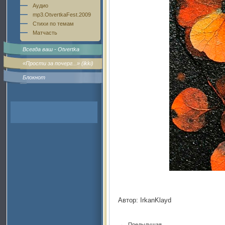
Аудио
mp3.OtvertkaFest.2009
Стихи по темам
Матчасть
Всегда ваш - Otvertka
«Прости за почерг...» (ikki)
Блокнот
Автор: IrkanKlayd
←
Предыдущая