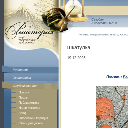
Сегодня
6 августа 2026 г.
Человек, которого можно купить, как пр
Шкатулка
19.12.2025
Редсовет
Памяти
Ег
Экспертиза
Опубликованное
Поэзия
Проза
Публицистика
Наши легенды
Бред
Оборотки и пародии
Стихи для детей