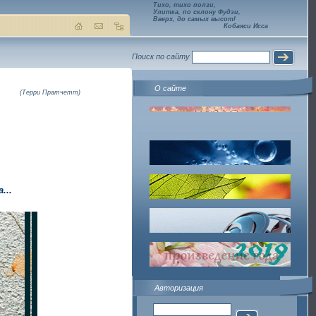
Тихо, тихо ползи,
Улитка, по склону Фудзи,
Вверх, до самых высот!
Кобаяси Исса
Поиск по сайту
О сайте
(Терри Пратчетт)
...
Авторизация