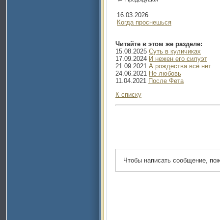
16.03.2026
Когда проснешься
Читайте в этом же разделе:
15.08.2025
Суть в куличиках
17.09.2024
И нежен его силуэт
21.09.2021
А рождества всё нет
24.06.2021
Не любовь
11.04.2021
После Фета
К списку
Чтобы написать сообщение, по