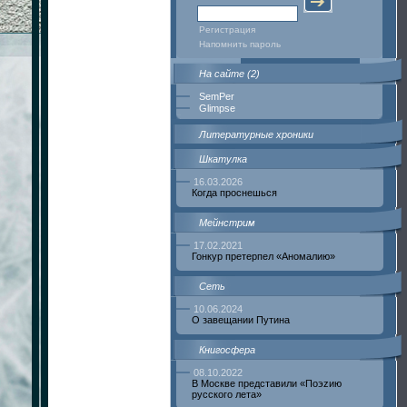
Регистрация
Напомнить пароль
На сайте (2)
SemPer
Glimpse
Литературные хроники
Шкатулка
16.03.2026
Когда проснешься
Мейнстрим
17.02.2021
Гонкур претерпел «Аномалию»
Сеть
10.06.2024
О завещании Путина
Книгосфера
08.10.2022
В Москве представили «Поэzию
русского лета»