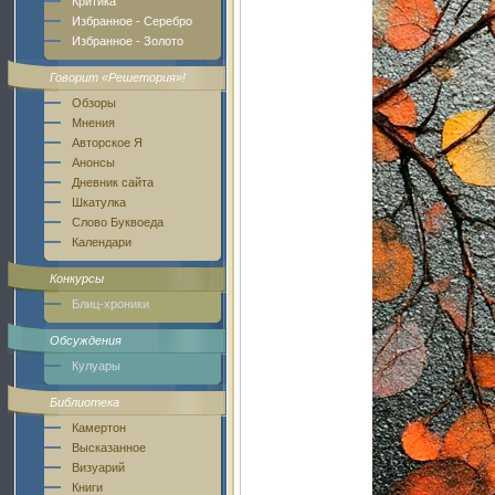
Критика
Избранное - Серебро
Избранное - Золото
Говорит «Решетория»!
Обзоры
Мнения
Авторское Я
Анонсы
Дневник сайта
Шкатулка
Слово Буквоеда
Календари
Конкурсы
Блиц-хроники
Обсуждения
Кулуары
Библиотека
Камертон
Высказанное
Визуарий
Книги