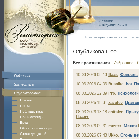
Сегодня
9 августа 2026 г.
Много говорить и много сказать — не од
Опубликованное
Все произведения
Избранное - 
10.03.2026 08:13
Baas
.
Февраль
Редсовет
10.03.2026 04:03
Rusalka
.
Как П
Экспертиза
08.03.2026 22:39
Pro
.
Психологи
Опубликованное
Поэзия
08.03.2026 18:31
zazelev
.
Цвето
Проза
Публицистика
08.03.2026 13:18
antisfen
.
Прыгу
Поэзия
Наши легенды
Бред
08.03.2026 09:31
master
.
Милая
Оборотки и пародии
Стихи для детей
08.03.2026 07:43
Ukko
.
Огонь в