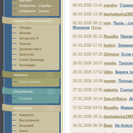
Критика
06.03.2026 13:41
zazelev
.
Стран
Избранное - Серебро
Избранное - Золото
06.03.2026 13:39
dashadasha198
Говорит «Решетория»!
02.03.2026 08:11
vvm
.
Пыль - со
Монахов
Проза
Обзоры
Мнения
02.03.2026 05:22
Rusalka
.
Призр
Авторское Я
Анонсы
01.03.2026 17:01
fostirii
.
Элимин
Дневник сайта
01.03.2026 07:25
Glimpse
.
Если
Шкатулка
Слово Буквоеда
28.02.2026 18:57
nevsky
.
Тролле
Календари
28.02.2026 17:52
Ukko
.
Береги т
Конкурсы
28.02.2026 10:09
master
.
Полчас
Блиц-хроники
27.02.2026 12:56
natasha
.
Счита
Обсуждения
Кулуары
27.02.2026 10:14
Sea-of-Rains
.
Д
27.02.2026 03:51
Rusalka
.
Февра
Библиотека
Камертон
26.02.2026 18:11
dashadasha198
Высказанное
26.02.2026 08:35
Baas
.
Не бойся
Визуарий
Книги