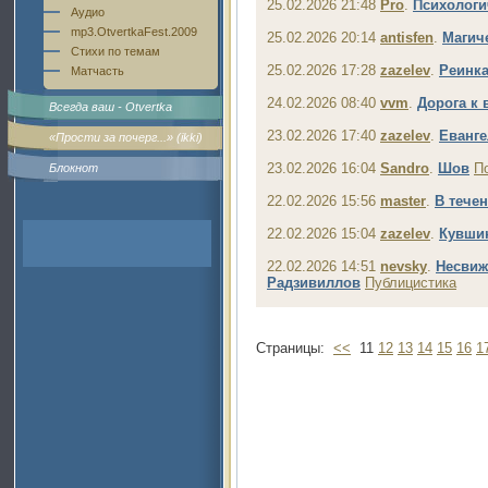
25.02.2026 21:48
Pro
.
Психологи
Аудио
mp3.OtvertkaFest.2009
25.02.2026 20:14
antisfen
.
Магиче
Стихи по темам
25.02.2026 17:28
zazelev
.
Реинк
Матчасть
24.02.2026 08:40
vvm
.
Дорога к
Всегда ваш - Otvertka
23.02.2026 17:40
zazelev
.
Еванг
«Прости за почерг...» (ikki)
23.02.2026 16:04
Sandro
.
Шов
П
Блокнот
22.02.2026 15:56
master
.
В тече
22.02.2026 15:04
zazelev
.
Кувши
22.02.2026 14:51
nevsky
.
Несвиж
Радзивиллов
Публицистика
Страницы:
<<
11
12
13
14
15
16
1