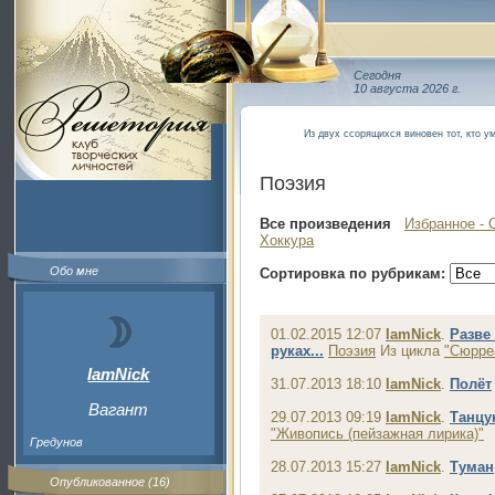
Сегодня
10 августа 2026 г.
Из двух ссорящихся виновен тот, кто у
Поэзия
Все произведения
Избранное - 
Хоккура
Обо мне
Сортировка по рубрикам:
01.02.2015 12:07
IamNick
.
Разве
руках...
Поэзия
Из цикла
"Сюрре
IamNick
31.07.2013 18:10
IamNick
.
Полёт
Вагант
29.07.2013 09:19
IamNick
.
Танцу
"Живопись (пейзажная лирика)"
Гредунов
28.07.2013 15:27
IamNick
.
Туман
Опубликованное (16)