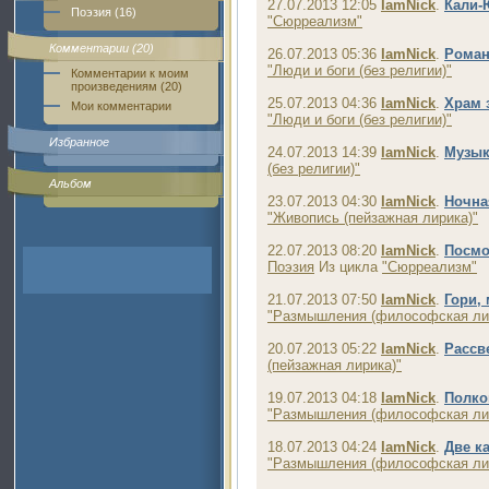
27.07.2013 12:05
IamNick
.
Кали-
Поэзия (16)
"Сюрреализм"
Комментарии (20)
26.07.2013 05:36
IamNick
.
Роман
"Люди и боги (без религии)"
Комментарии к моим
произведениям (20)
25.07.2013 04:36
IamNick
.
Храм 
Мои комментарии
"Люди и боги (без религии)"
Избранное
24.07.2013 14:39
IamNick
.
Музык
(без религии)"
Альбом
23.07.2013 04:30
IamNick
.
Ночна
"Живопись (пейзажная лирика)"
22.07.2013 08:20
IamNick
.
Посмот
Поэзия
Из цикла
"Сюрреализм"
21.07.2013 07:50
IamNick
.
Гори,
"Размышления (философская ли
20.07.2013 05:22
IamNick
.
Рассв
(пейзажная лирика)"
19.07.2013 04:18
IamNick
.
Полко
"Размышления (философская ли
18.07.2013 04:24
IamNick
.
Две к
"Размышления (философская ли