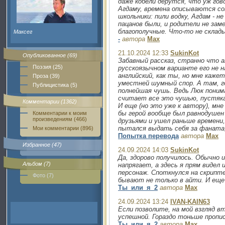
даже кобели дерутся, что уж гов
Агдаму, времена описываются со
школьники: пили водку, Агдам - не
пацанов были, и родители не зам
благополучные. Что-то не склад
Максег
-
автора
Max
21.10.2024 12:33
SukinKot
Опубликованное (69)
Забавный рассказ, странно что 
Поэзия (25)
русскоязычном варианте его не н
английский, как ты, но мне каже
Проза (39)
уместней шумный спор. А там, г
Публицистика (5)
полнейшая чушь. Ведь Люк поним
считает все это чушью, пустяка
Комментарии (1362)
И еще (но это уже к автору), мне
бы герой вообще был равнодушен
Комментарии к моим
произведениям (466)
друзьями и ушел раньше времени,
пытался выдать себя за фаната
Мои комментарии (896)
Попытка перевода
автора
Max
Избранное (47)
24.09.2024 14:03
SukinKot
Да, здорово получилось. Обычно
Альбом (7)
напрягает, а здесь я прям видел
персонаж. Споткнулся на скрипт
Фото (7)
бывают не только в айти. И еще
Ты_или_я_2
автора
Max
24.09.2024 13:24
IVAN-KAIN63
Если позволите, на мой взгляд в
успешной. Гораздо тоньше пропис
Ты_или_я_2
автора
Max