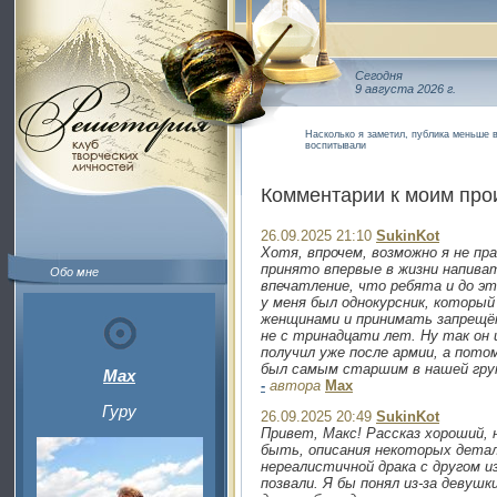
Сегодня
9 августа 2026 г.
Насколько я заметил, публика меньше в
воспитывали
Комментарии к моим пр
26.09.2025 21:10
SukinKot
Хотя, впрочем, возможно я не пра
принято впервые в жизни напиват
Обо мне
впечатление, что ребята и до э
у меня был однокурсник, который
женщинами и принимать запрещён
не с тринадцати лет. Ну так он
получил уже после армии, а пото
был самым старшим в нашей гру
Max
-
автора
Max
Гуру
26.09.2025 20:49
SukinKot
Привет, Макс! Рассказ хороший, 
быть, описания некоторых детал
нереалистичной драка с другом из
позвали. Я бы понял из-за девушк