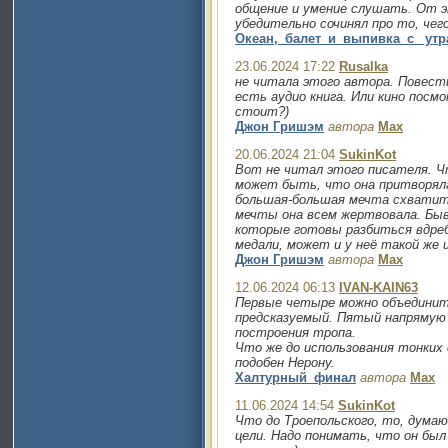
общение и умение слушать. От э
убедительно сочинял про то, чего
Океан,_балет_и_выпивка_с_ утр
23.06.2024 17:22
Rusalka
не читала этого автора. Повест
есть аудио книга. Или кино посм
стоит?)
Джон Гришэм
автора
Max
20.06.2024 21:04
SukinKot
Вот не читал этого писателя. Ч
может быть, что она притворял
большая-большая мечта схватить
мечты она всем жертвовала. Бы
которые готовы разбиться вдреб
медали, может и у неё такой же
Джон Гришэм
автора
Max
12.06.2024 06:13
IVAN-KAIN63
Первые четыре можно объединит
предсказуемый. Пятый напрямую
построения тропа.
Что же до использования тонких
подобен Нерону.
Халтурный_финал
автора
Max
11.06.2024 14:54
SukinKot
Что до Троепольского, то, думаю
цели. Надо понимать, что он был