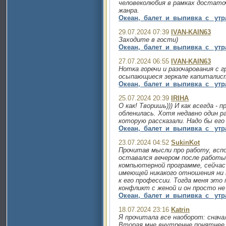
человеколюбия в рамках достато
жанра.
Океан,_балет_и_выпивка_с_ утр
29.07.2024 07:39
IVAN-KAIN63
Заходите в гости)
Океан,_балет_и_выпивка_с_ утр
27.07.2024 06:55
IVAN-KAIN63
Нотка горечи и разочарования с 
осыпающиеся зеркале капиталис
Океан,_балет_и_выпивка_с_ утр
25.07.2024 20:39
IRIHA
О как! Творишь))) И как всегда - 
обленилась. Хотя недавно один ра
которую рассказали. Надо бы его
Океан,_балет_и_выпивка_с_ утр
23.07.2024 04:52
SukinKot
Прочитав мысли про работу, всп
оставался вечером после работы,
компьютерной программе, сейчас 
имеющей никакого отношения ни 
к его профессии. Тогда меня это 
конфликт с женой и он просто не
Океан,_балет_и_выпивка_с_ утр
18.07.2024 23:16
Katrin
Я прочитала все наоборот: снач
Вторая мне внутренне понятнее