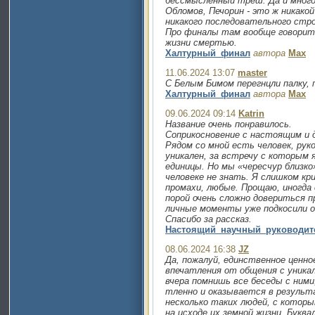
бессмысленный треш. Да и много
Обломов, Печорин - это ж никакой
никакого последовательного стро
Про финалы там вообще говорит
жизни смертью.
Халтурный_финал
автора
Max
11.06.2024 13:07
master
С Белым Бимом перегнцли палку, 
Халтурный_финал
автора
Max
09.06.2024 09:14
Katrin
Название очень понравилось.
Соприкосновение с настоящим и 
Рядом со мной есть человек, рук
уникален, за встречу с которым 
единицы. Но мы «чересчур близко
человеке не знать. Я слишком кр
промахи, любые. Прощаю, иногда 
порой очень сложно довериться п
личные моменты уже подкосили о
Спасибо за рассказ.
Настоящий_научный_руководит
08.06.2024 16:38
JZ
Да, пожалуй, единственное ценно
впечатления от общения с уника
вчера помнишь все беседы с ними
тленно и оказывается в результ
несколько таких людей, с которы
на исходе их земной жизни. Буква