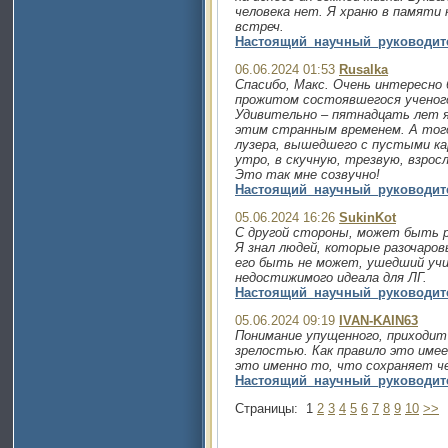
человека нет. Я храню в памяти 
встреч.
Настоящий_научный_руководит
06.06.2024 01:53
Rusalka
Спасибо, Макс. Очень интересно
прожитом состоявшегося ученого
Удивительно – пятнадцать лет 
этим странным временем. А тог
лузера, вышедшего с пустыми кар
утро, в скучную, трезвую, взрос
Это так мне созвучно!
Настоящий_научный_руководит
05.06.2024 16:26
SukinKot
С другой стороны, может быть р
Я знал людей, которые разочаров
его быть не может, ушедший уч
недостижимого идеала для ЛГ.
Настоящий_научный_руководит
05.06.2024 09:19
IVAN-KAIN63
Понимание упущенного, приходи
зрелостью. Как правило это имеет
это именно то, что сохраняет ч
Настоящий_научный_руководит
Страницы:
1
2
3
4
5
6
7
8
9
10
>>