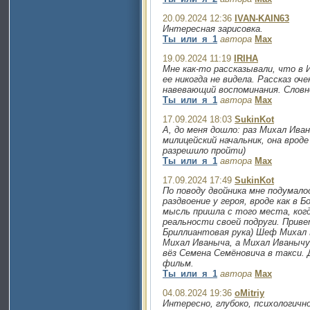
20.09.2024 12:36
IVAN-KAIN63
Интересная зарисовка.
Ты_или_я_1
автора
Max
19.09.2024 11:19
IRIHA
Мне как-то рассказывали, что в 
ее никогда не видела. Рассказ оч
навевающий воспоминания. Словно
Ты_или_я_1
автора
Max
17.09.2024 18:03
SukinKot
А, до меня дошло: раз Михал Ива
милицейский начальник, она вроде
разрешило пройти)
Ты_или_я_1
автора
Max
17.09.2024 17:49
SukinKot
По поводу двойника мне подумало
раздвоение у героя, вроде как в 
мысль пришла с того места, ког
реальности своей подруги. Прив
Бриллиантовая рука) Шеф Михал 
Михал Иваныча, а Михал Иванычу 
вёз Семена Семёновича в такси.
фильм.
Ты_или_я_1
автора
Max
04.08.2024 19:36
oMitriy
Интересно, глубоко, психологичн