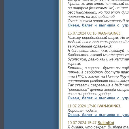
Прилип ко мне этот «тяжелый вет
он шарфом (тяжелым же) на шее 
бессмысленных, но при этом ду
повлиять на ход событий.
Очень знаком этот мысленный н
Океан,_балет_и_выпивка_с_ утр
16.07.2024 08:16
IVAN-KAIN63
Нахожу определённый шарм. Не эм
модный ныне политизированный с
вынужденные сравнения.
Я бы назвал это...кхм, пожалуй 
Любопытен взгляд мыслящего чел
бурлеском, равно как и не напит
корням.
Кстати, о корнях - думаю вы ещ
пляжей в свободном доступе прак
что НФС и клочок на Поляне Фру
постепенно разбавляя стоянками 
Так сказать сегрегация в действ
"реновация" центра города стир
его в очередного уродца.
Океан,_балет_и_выпивка_с_ утр
11.07.2024 17:46
IVAN-KAIN63
Хорошая подача.
Океан,_балет_и_выпивка_с_ утр
10.07.2024 15:47
SukinKot
Я думаю, что секрет Визбора так