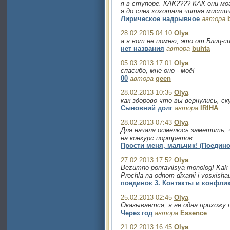
я в ступоре. КАК???? КАК они м
я до слез хохотала читая мистич
Лирическое надрывное
автора
28.02.2015 04:10
Olya
а я вот не помню, это от Блиц-с
нет названия
автора
buhta
05.03.2013 17:01
Olya
спасибо, мне оно - моё!
00
автора
geen
28.02.2013 10:35
Olya
как здорово что вы вернулись, ск
Сыновний долг
автора
IRIHA
28.02.2013 07:43
Olya
Для начала осмелюсь заметить, ч
на конкурс портретов.
Прости меня, мальчик! (Поедино
27.02.2013 17:52
Olya
Bezumno ponravilsya monolog! Kak go
Prochla na odnom dixanii i vosxishau
поединок 3. Контакты и конфли
25.02.2013 02:45
Olya
Оказывается, я не одна прихожу
Через год
автора
Essence
21.02.2013 16:45
Olya