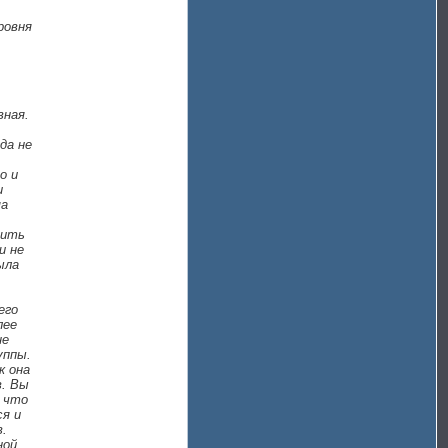
ровня
вная.
да не
о и
и
ма
нить
и не
ыла
его
лее
не
уппы.
к она
в. Вы
, что
ся и
в.
ной