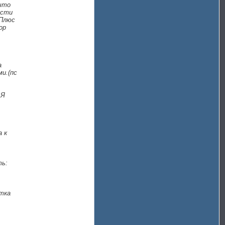
 что
ости
 Плюс
ор
а
и.(пс
 Я
а к
ть:
тка