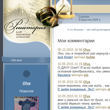
Сегодня
8 августа 2026 г.
А это Волошин — местный дачевладелец
Мои комментарии
05.12.2015 16:58
Olya
Лен, ты в очередной раз вернула
всё будет
автора
buhta
Обо мне
10.05.2015 21:19
Olya
О ДА!!!! Оля!!! Я всей тобой пр
осязания преобразилась, ты умниц
бродяга
автора
ole
10.05.2015 02:55
Olya
Olya
твоя морзянка, она как нить , как
С днём рожденья, Эсс!
автора
o
Новичок
10.05.2015 01:12
Olya
мне и раньше он был по душе, но
всегда держит очень крепко.
С днём рожденья, Эсс!
автора
o