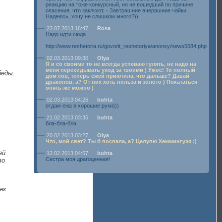
реакцию на тоже конкурсный, но не вошедший по причине
опасения, что заклюют, - Завтрашние вчерашние чайки.
Надеюсь, хочу не слишком много?))
23.07.2013 16:47
Rosa
Надо идти сюда
http://www.reshetoria.ru/govorit_reshetoriya/anonsy/news5584.php
02.03.2013 09:30
Olya
Я и со своими то не всегда успеваю гулять, не надо на
меня перекидывать уход за твоими ) Ужос! То полный
беды.
дом сов, теперь ежей приютила, что дальше? Давай
драконов, а? От них хоть польза и золото ) Покататься
опять-же можно )
02.03.2013 04:26
buhta
отдам ежа в хорошие руки)))
21.02.2013 03:35
buhta
бла-бла-бла
20.02.2013 03:27
Olya
Что, мой свет? Ты б поспала, а? Целупю Хеммингуэя :)
ей
12.02.2013 04:57
buhta
Сестра моя драгоценная!
во
ех