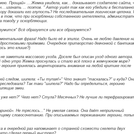
мею. Прощай» ....Жемка увидела, как... доказывают создателю сайта,
н....изгнать ... поэтов. " Автор ушёл так как его убедили в бесталанн
ору доказали его глупость? Не последовательная логическая цепочка.
 в том, что при оскорблении собственного интеллекта, администрат
на поводу у оскорбляющих.
разумится" Всё образуется или все образумятся?
ументальная фраза! Надо было её в эпилог. Очень не люблю давление н
ростковыми приёмами. Очередное притворство девчонкой с бантикам
лось это клише?)
не заметила массового ухода. Доселе был описан уход одного автора.
В одно утро Жемка проснулась и стало всё плохо в жемчужном мире?
 героиня принялась акцентировать внимание на любой критике после
ей следом, шипела: «Ты тупая!»" Что значит "таскалась?" и куда? Он
 преследовала? Так таки "шипела?" Надо бы определиться, героиню
ипящие змеи.
 уже нет?" Чего нет? Стула? Месячных? Не лучше ли перефразирова
риной». Не тряслось..." Не умелая связка. Она даёт неприличный
щему словосочетанию. При описываемых переживаниях героини, попы
а в очередной раз напоминает о странной схожести скелета двух
 кто сделал первый выстрел?