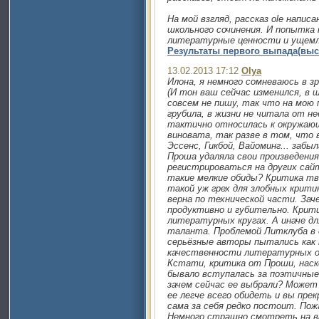
На мой взгляд, рассказ ole напис
школьного сочинения. И попытка
литературные ценности и ущемл
Результаты первого выпада(выстр
13.02.2013 17:12
Olya
Илона, я немного сомневаюсь в з
(И тон ваш сейчас изменился, в 
совсем не пишу, так что на мою 
грубила, в жизни не читала от не
тактично относилась к окружающи
виновата, так разве в том, что 
Эссенс, Гикбой, Вайоминг... забы
Проша удаляла свои произведения
регистрироваться на других сайт
такие мелкие обиды? Критика тво
такой уж грех для злобных критик
верна по технической части. Зач
продуктивно и губительно. Крит
литературных кругах. А иначе дл
таланта. Проблемой Литклуба в 
серьёзные авторы пытались как 
качественности литературных опу
Кстати, критика от Проши, наско
бывало вступалась за поэтичные
зачем сейчас ее выбрали? Может 
ее легче всего обидеть и вы пре
сама за себя редко постоит. По
Немного страшно смотреть на ва