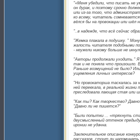
"«Меня убедили, что писать не у
он дурак, и поэтому срочно долже
или из-за того, что администрат
ко всему, читатель сомневается
вёлся бы на провокации или шёл 
"..в надежде, что всё сейчас об
"Жемка плакала в подушку. " Мон
жалость читателя подобными под
- неужели никому больше не икну
"Авторы продолжали уходить." Я 
так и не поняла что произошло. 
Раньше возмущений не было? Или
ущемления личных интересов?
"Но провокаторша таскалась за н
ней переехала, в реальной жизни
преследовала лающая стая или ш
"Как ты? Как творчество? Давно
"Давно ли не пишется?"
"Были попытки ... «тряхнуть ста
двусмысленный оттенок предыду
иронии не удачна.
Заключительное описание конкурс
рассказов, стоит ли напоминать