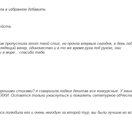
тела в избранное добавить
уйста.
как пропустила этот твой стих, но прочла впервые сегодня, в день по
ядящий вечер, одиночество и в то же время рука под рукою, они
в мире... спасибо тебе.
орошими стихами? я совершила подвиг дочитав все конкурсные. У ваш
ТИХИ. Остается только ужаснуться и пожалеть сететурное обЧест
рса полюбила его и очень негодую за второй тур, вы были лучшие во вс