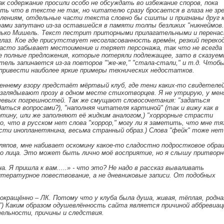
ак содержание просили особо не обсуждать во избежание споров, пока
ать что в тексте не так, но читателю сразу бросается в глаза не зр
лениям, отдельные части текста словно бы сшиты и пригнаны друг 
ами запутано из-за оставшейся в памяти толпы безликих "никнеймов.
олько Мишель. Текст пестрит приторными прилагательными и перена
глаз. Кое где присутствует несогласованность времён, резкий перехо
асто забывает местоимение и теряет персонажа, так что не всегда 
не полные предложения, которые потеряли подлежащее, зато в сказуе
тель запинается из-за повторов "'же-же," "стала-стали," и т.д. Чтобы
привести наиболее яркие примеры технических недостатков.
реннему взору предстаёт мёртвый клуб, где тени каких-то свидетеле
азглядывают прозу в одном месте стихотворцев. Я не утрирую, у мен
речевых погрешностей. Так же смущают словосочетания: "задаться
даться вопросами?), "наполняя читателя картиной" (так и вижу как в
тину, или же заполняют её жидким аналогом,) "хоррорные страсти
о, что в русском нет слова "хоррор," могу ли я заметить, что мне т
ти инопланетянина, весьма странный образ.) Слова "фейк" тоже нет
 ляпов, мне набивает оскомину какое-то сладостно подростковое обра
го лица. Это может быть лично моё восприятие, но я слышу притворн
. Я пришла к вам.....» - что это? Не надо в рассказ вываливать
итературное повествование, а не дневниковые записи. От подобных
сокращённо – ЛК. Потому что у клуба была душа, живая, тёплая, родная
") Каким образом одушевлённость сайта является причиной аббревиац
тельности, причины и следствия.