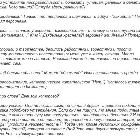
но устранять несправедливость, обнимать, утешая, раненых и делат
Боже! Кого ранили? Откуда здесь раненные?!
жиданием." Только что теплилось и щемилось, и вдруг - "заходила." Н
ял персонажа.
лся ..... отчего у героини... изменилось имя, и почему она поступала и
ливо хмыкала..." Кто?! Дзядьзька краснела?! героиня? или Жемка? Поте
спорили о творчестве, делились радостями и горестями и просто
енту монотонность повествования меня уже в конец укачала. Масло
... слишком много лишнего. Рассказ должен быть лаконичен и рассчит
умает сам.
ещё больше сблизило." Может "сближало?" Несогласованность времён.
ловосочетание, категорическое читательское "Нет.") "хотелось тяну
утствует подлежащее.)
три слова" Девизом которого?
ие улыбки. Они не писали сами, не читали других, а ревниво подсчит
огика подобного утверждения. Если они не пишут, то зачем подсчиты
ель, с какого перепугу мне возмущаться , завидовать и беситься? И е
которая не пишет и не читает, но приходит к популярным авторам, о
оры "уходили в неизвестность?" Тогда чем, кроме нескольких оскорблен
руппы (стаи?) авторов во главе с Pro? Это явно другие возмутители
lver Fox - публикующиеся авторы.