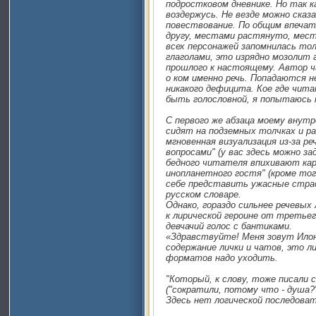
подростковом дневнике. Но так к
воздержусь. Не везде можно сказ
повествование. По общим впечат
другу, местами растянуто, мест
всех персонажей запомнилась т
глаголами, это изрядно мозолит 
прошлого к настоящему. Автор ч
о ком именно речь. Попадаются 
никакого дефицита. Кое где чита
быть голословной, я попытаюсь 
С первого же абзаца моему внут
сидят на подземных толчках и р
мгновенная визуализация из-за 
вопросами" (у вас здесь можно за
бедного читателя впихивают кар
инопланетного гостя" (кроме тог
себе представить ужасные страс
русском словаре.
Однако, гораздо сильнее речевых
к лирической героине от третье
девчачий голос с бантиками.
«Здравствуйте! Меня зовут Илона
содержание лички и чатов, это л
форматов надо уходить.
"Который, к слову, тоже писали 
("сократили, потому что - душа?
Здесь нет логической последова