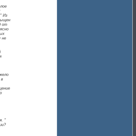
елое
к
" Из
сыщен
д от
ясно
мых
 не
й
я
яжело
 в
щение
о
. "
ии?