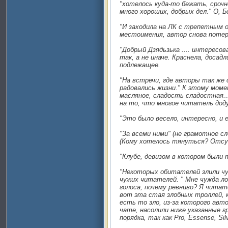
"хотелось куда-то бежать, сроч
много хороших, добрых дел." О, 
"И заходила на ЛК с трепетным о
местоимения, автор снова потер
"Добрый Дзядьзька .... интересова
так, а не иначе. Краснела, досад
подлежащее.
"На встречи, где авторы так же 
радовались жизни." К этому мом
масляное, сладость сладостная.
на то, что многое читатель дод
"Это было весело, интересно, и 
"За всеми ними" (не грамотное с
(Кому хотелось тянуться? Отс
"Клубе, девизом в котором были 
"Некоторых обитателей злили чуж
чужих читателей. " Мне чужда л
голоса, почему ревниво? Я читат
вот эта стая злобных троллей, 
есть то зло, из-за которого авт
чате, насолили ниже указанные г
порядка, так как Pro, Essense, Si