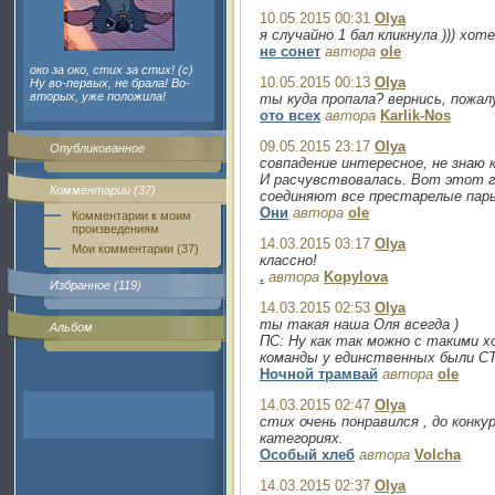
10.05.2015 00:31
Olya
я случайно 1 бал кликнула ))) хо
не сонет
автора
ole
око за око, стих за стих! (c)
10.05.2015 00:13
Olya
Ну во-первых, не брала! Во-
вторых, уже положила!
ты куда пропала? вернись, пожал
ото всех
автора
Karlik-Nos
09.05.2015 23:17
Olya
Опубликованное
совпадение интересное, не знаю 
И расчувствовалась. Вот этот гл
Комментарии (37)
соединяют все престарелые пары 
Они
автора
ole
Комментарии к моим
произведениям
14.03.2015 03:17
Olya
Мои комментарии (37)
классно!
.
автора
Kopylova
Избранное (119)
14.03.2015 02:53
Olya
ты такая наша Оля всегда )
Альбом
ПС: Ну как так можно с такими х
команды у единственных были С
Ночной трамвай
автора
ole
14.03.2015 02:47
Olya
стих очень понравился , до конку
категориях.
Особый хлеб
автора
Volcha
14.03.2015 02:37
Olya