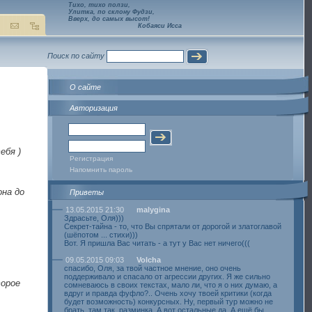
Тихо, тихо ползи,
Улитка, по склону Фудзи,
Вверх, до самых высот!
Кобаяси Исса
Поиск по сайту
О сайте
Авторизация
ебя )
Регистрация
Напомнить пароль
она до
Приветы
13.05.2015 21:30
malygina
Здрасьте, Оля)))
Секрет-тайна - то, что Вы спрятали от дорогой и златоглавой
(шёпотом ... стихи)))
Вот. Я пришла Вас читать - а тут у Вас нет ничего(((
09.05.2015 09:03
Volcha
спасибо, Оля, за твой частное мнение, оно очень
поддерживало и спасало от агрессии других. Я же сильно
торое
сомневаюсь в своих текстах, мало ли, что я о них думаю, а
вдруг и правда фуфло?.. Очень хочу твоей критики (когда
будет возможность) конкурсных. Ну, первый тур можно не
брать, там так, разминка. А вот остальные да. А ещё бы