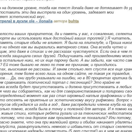
ан на должном уровне, тогда как текст ilonaila даже не дотягивает до у
 поставить эти два выстрела на один уровень, задевает мои
яет эстетический вкус.
ела) в дуэли ole – ilonaila
автора
buhta
релости ваших приоритетов, да и память у вас, к сожалению, селекти
шорте вы использовали язык достойный ваших троллей/.) Я читатель,
память старые обиды не влияют. Я была на ллитклубе, и Проша никог
е ни одного как вы выразились матерного слова. Она всегда чутко и
м, это даже в стихах и ее рассказах чувствуется. Если она в чем т
всегда защищала своих друзей. Подшучивать над произведениями могл
ла остальные ники, но их еще парочку было. А вы забыли, как часто са
? Ей тоже бывало не легко по тем же причинам, и приходилось
ах, выискивая ее рассказы. И зачем столько лет спустя все еще хра
рения, тем более всего лишь на одном сайте, не такая уж трагедия, 
ов.... Да, они грубо указывали на ошибки, но в 80 процентах критика б
ем сравнивать поэтический портал с песочницей? Это крайне не
ика всегда будет присутствовать и должна присутствовать в любых
я чего вы собираетесь, как ни для совершенствования и полировки сво
определённый момент как раз стал огромный наплыв графомании и бо
то отсеять не приятные их эстетическому вкусу рифмовки. Вопрос 
сов обсуждался из года в год , даже распределили членов клуба на гр
лько помню, всегда была в точку и полезной для автора. И я помню ка
 живые стихи, которые ребята ругали из-за технических недостатко
потому, что она дорогое вам произведение не похвалила? Или потому
красно знаете, что она при малейшей грязи и обидах начинает удалять
жалуйста, развиртуальтесь немного и избавьтесь от старых скелето
ши искренние надежды отомстить (5 лет спустя!) ни в чем не винов