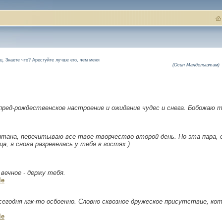
. Знаете что? Арестуйте лучше его, чем меня
(Осип Мандельштам)
 пред-рождественское настроение и ожидание чудес и снега. Бобожаю т
опитана, перечитываю все твое творчество второй день. Но эта пара, 
а, я снова разревелась у тебя в гостях )
 вечное - держу тебя.
le
 сегодня как-то осбоенно. Словно сквозное дружеское присутствие, ко
le