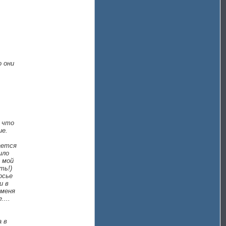
о они
, что
ие.
ается
ило
 мой
ть!)
осье
и в
 меня
...
а в