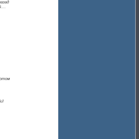
назад
...
ортом
i!