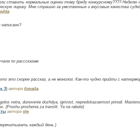
огли ставить нормальные оценки тому бреду конкурсному???? Неделю 
ескую лирику. Мне страшно за умственные и вкусовые качества судей.
buhta
и написано?
учала по расссказам.
то это скорее рассказ, а не монолог. Как-то чудно прийти с натюрм
к 3)
автора
ilonaila
los vetra, dunovenie dozhdya, igrivost, nepredskazuemost prirodi. Mastersk
s. (Proshu proshenia za translit. Ya na rabote)
кты
автора
ole
 перечитывать каждый день )