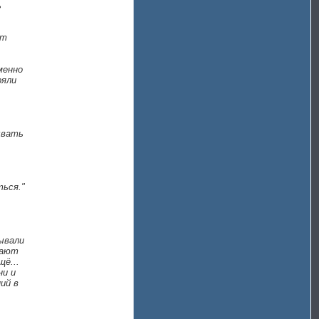
ь
ет
менно
ряли
ывать
ться."
ывали
вают
щё...
ни и
ий в