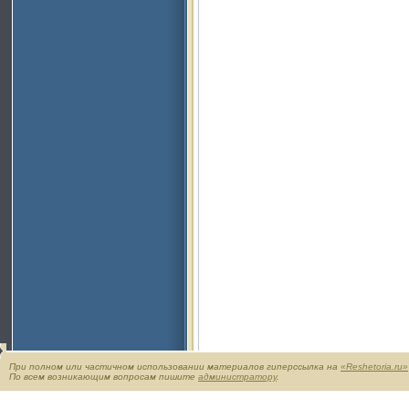
При полном или частичном использовании материалов гиперссылка на
«Reshetoria.ru»
По всем возникающим вопросам пишите
администратору
.