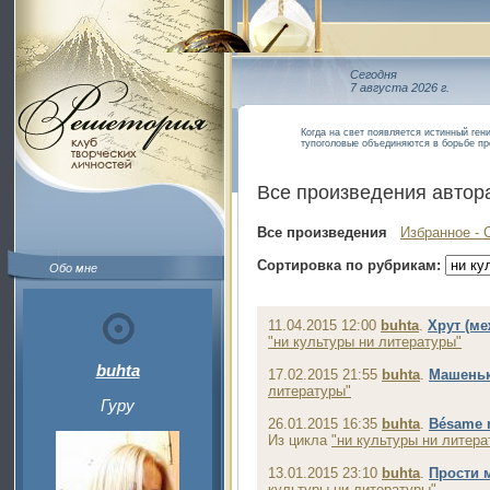
Сегодня
7 августа 2026 г.
Когда на свет появляется истинный гени
тупоголовые объединяются в борьбе пр
Все произведения автор
Все произведения
Избранное - 
Сортировка по рубрикам:
Обо мне
11.04.2015 12:00
buhta
.
Хрут (м
"ни культуры ни литературы"
buhta
17.02.2015 21:55
buhta
.
Машень
литературы"
Гуру
26.01.2015 16:35
buhta
.
Bésame m
Из цикла
"ни культуры ни литера
13.01.2015 23:10
buhta
.
Прости 
культуры ни литературы"