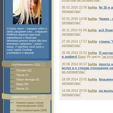
05.01.2015 22:55
buhta
.
№ 16 и д
литературы"
02.01.2015 14:08
buhta
.
Чижик -
литературы"
Собака лает – караван идёт и
26.11.2014 01:06
buhta
.
всё буде
люди умирают еже…страшно
литературы"
Ребёнок держит красный
карандашик и девушка
бенгалка режет торт Мы все
27.09.2014 17:57
buhta
.
страна "
внезапно смертны – ваши –
литературы"
наши. У каждого свой срок и
свой черёд Уходим,
25.09.2014 22:51
buhta
.
О несча
улыбаемся и машем
в рифму)
Бред
Из цикла
"ни кул
20.09.2014 00:07
buhta
.
просто 
Опубликованное (111)
вслух и к стихам отношения не
Поэзия (12)
ни литературы"
Проза (2)
18.09.2014 23:01
buhta
.
безымя
Наши легенды (5)
литературы"
Бред (90)
Басни (2)
14.09.2014 20:50
buhta
.
на выхо
литературы"
Комментарии (878)
Комментарии к моим
произведениям (569)
Мои комментарии (309)