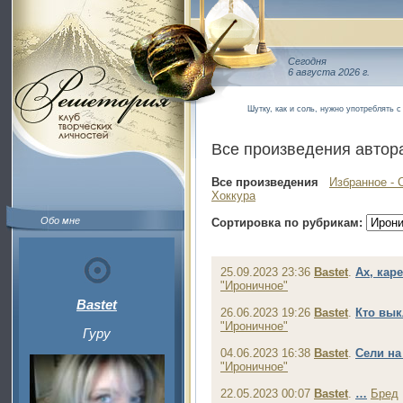
Сегодня
6 августа 2026 г.
Шутку, как и соль, нужно употреблять 
Все произведения автор
Все произведения
Избранное - 
Хоккура
Обо мне
Сортировка по рубрикам:
25.09.2023 23:36
Bastet
.
Ах, каре
"Ироничное"
Bastet
26.06.2023 19:26
Bastet
.
Кто вы
"Ироничное"
Гуру
04.06.2023 16:38
Bastet
.
Сели на
"Ироничное"
22.05.2023 00:07
Bastet
.
…
Бред