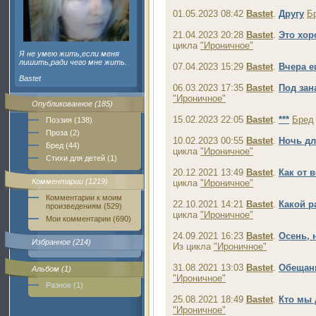
01.05.2023 08:42
Bastet
.
Другу
Б
21.04.2023 20:28
Bastet
.
Это хор
цикла
"Ироничное"
Я не умею жить,если меня
лишить,ради чего мне жить.
07.04.2023 15:29
Bastet
.
Вчера 
Bastet
06.03.2023 17:35
Bastet
.
Под зан
"Ироничное"
Опубликованное (185)
15.02.2023 22:05
Bastet
.
***
Бред
Поэзия (138)
Проза (2)
10.02.2023 00:55
Bastet
.
Ночь дл
Бред (44)
цикла
"Ироничное"
Стихи для детей (1)
20.12.2021 13:49
Bastet
.
Как от в
Комментарии (1219)
цикла
"Ироничное"
Комментарии к моим
22.10.2021 14:21
Bastet
.
Какой р
произведениям (529)
цикла
"Ироничное"
Мои комментарии (690)
24.09.2021 16:23
Bastet
.
Осень, 
Избранное (214)
Из цикла
"Ироничное"
31.08.2021 13:03
Bastet
.
Обещани
Альбом (1)
"Ироничное"
Разное (1)
25.08.2021 18:49
Bastet
.
Кто мы 
"Ироничное"